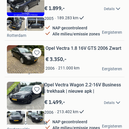
Bewaren
in
€ 1.899,-
Details
Mijn
Favorieten
189.283
km
2005
NAP gecontroleerd
Rijnmondauto
Eergisteren
Alle milieu/emissie zones
Rotterdam
Opel Vectra 1.8 16V GTS 2006 Zwart
€ 3.350,-
Bewaren
in
Aad Duijndam
211.000
km
2006
Mijn
Eergisteren
's-Gravenhage
Favorieten
Opel Vectra Wagon 2.2-16V Business
| trekhaak | nieuwe apk |
Bewaren
in
€ 1.499,-
Details
Mijn
Favorieten
213.402
km
2006
NAP gecontroleerd
Autohuis Oosterwolde
Eergisteren
Alle milieu/emissie zones