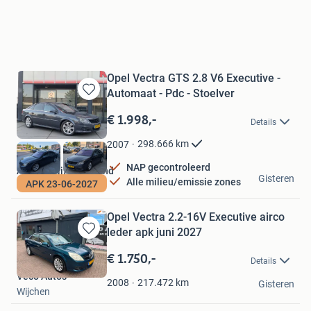
Opel Vectra GTS 2.8 V6 Executive -
Automaat - Pdc - Stoelver
Bewaren
in
€ 1.998,-
Details
Mijn
Favorieten
298.666
km
2007
NAP gecontroleerd
Autobedrijf Kaatsland
Gisteren
Alle milieu/emissie zones
APK 23-06-2027
Sneek
Opel Vectra 2.2-16V Executive airco
leder apk juni 2027
Bewaren
in
€ 1.750,-
Details
Mijn
Veco Auto's
Favorieten
217.472
km
2008
Gisteren
Wijchen