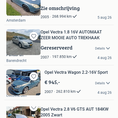
Bewaren
in
Zie omschrijving
Mijn
Troostwijk Auctions
Favorieten
268.994
km
2005
5 aug 26
Amsterdam
Opel Vectra 1.8 16V AUTOMAAT
ZEER MOOIE AUTO TREKHAAK
Bewaren
in
Gereserveerd
Details
Mijn
PandaFun
Favorieten
197.850
km
2007
4 aug 26
Barendrecht
Opel Vectra Wagon 2.2-16V Sport
€ 945,-
Bewaren
Details
in
Wurie Auto's
Mijn
262.810
km
2007
4 aug 26
Leeuwarden
Favorieten
Opel Vectra 2.8 V6 GTS AUT 184KW
Bewaren
2005 Zwart
in