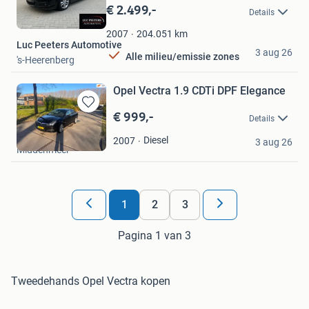
in
€ 2.499,-
Details
Mijn
Favorieten
204.051
km
2007
Luc Peeters Automotive
3 aug 26
Alle milieu/emissie zones
's-Heerenberg
Opel Vectra 1.9 CDTi DPF Elegance
€ 999,-
Bewaren
Details
in
Atlas Occasions
Mijn
Diesel
2007
3 aug 26
Middenmeer
Favorieten
1
2
3
Pagina 1 van 3
Tweedehands Opel Vectra kopen