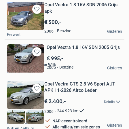
Opel Vectra 1.8 16V SDN 2006 Grijs
apk
Bewaren
in
€ 500,-
Mijn
dirkbeek
Favorieten
Benzine
2006
Gisteren
Ferwert
Opel Vectra 1.8 16V SDN 2005 Grijs
€ 995,-
Bewaren
in
Autohandel Gerrit van Wijk
Benzine
2005
Mijn
Gisteren
Nederhemert
Favorieten
Opel Vectra GTS 2.8 V6 Sport AUT
APK 11-2026 Airco Leder
Bewaren
in
€ 2.400,-
Details
Mijn
Favorieten
244.923
km
2006
NAP gecontroleerd
Bouman Automotive
Gisteren
Alle milieu/emissie zones
Wijk en Aalburg