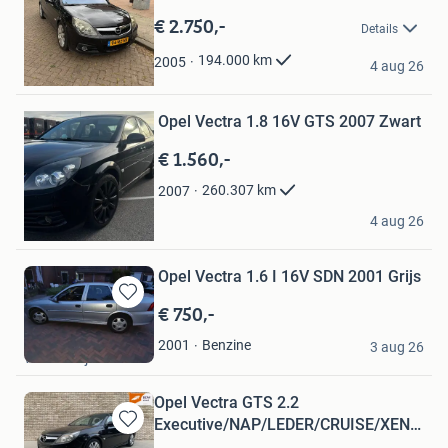
Mijn
€ 2.750,-
Details
Favorieten
Arthur
194.000
km
2005
4 aug 26
Heerjansdam
Bewaren
Opel Vectra 1.8 16V GTS 2007 Zwart
in
Mijn
€ 1.560,-
Favorieten
260.307
km
2007
seruy lyashunskiy
4 aug 26
Hasselt
Opel Vectra 1.6 I 16V SDN 2001 Grijs
€ 750,-
Bewaren
in
manuel
Benzine
2001
Mijn
3 aug 26
Winterswijk
Favorieten
Opel Vectra GTS 2.2
Executive/NAP/LEDER/CRUISE/XENON/A
Bewaren
8-2