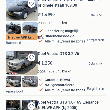
originele staat! 189.00
Bewaren
in
€ 1.499,-
Details
Mijn
Favorieten
189.000
km
2000
Financiering mogelijk
Onderhoudsboekje
Autobedrijf Leeuwis B.V.
Nieuwe APK keuring
Eergisteren
Alle milieu/emissie zones
Barneveld
Opel Vectra GTS 3.2 V6
€ 1.250,-
Bewaren
Details
in
Mijn
252.645
km
2003
Favorieten
Garantie: BOVAG
NAP gecontroleerd
Auto 66 B.V.
Eergisteren
Alle milieu/emissie zones
Amersfoort
Opel Vectra GTS 1.8-16V Elegance
NIEUWE APK (bj 2005)