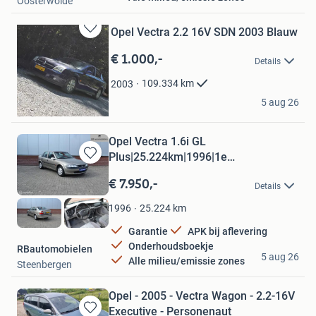
Oosterwolde
Opel Vectra 2.2 16V SDN 2003 Blauw
Bewaren
in
€ 1.000,-
Details
Mijn
Favorieten
109.334
km
2003
Oscar Hettema
5 aug 26
Almere
Opel Vectra 1.6i GL
Plus|25.224km|1996|1e
Bewaren
eig|Nieuwsta|Airco
in
€ 7.950,-
Details
Mijn
Favorieten
25.224
km
1996
Garantie
APK bij aflevering
Onderhoudsboekje
RBautomobielen
5 aug 26
Alle milieu/emissie zones
Steenbergen
Opel - 2005 - Vectra Wagon - 2.2-16V
Executive - Personenaut