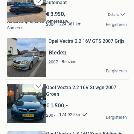
automaat
Bewaren
in
€ 3.950,-
Details
Mijn
Autobedrijf Stienen Someren BV
Favorieten
224.381
km
2004
Eergisteren
Someren
Bewaren
Opel Vectra 2.2 16V GTS 2007 Grijs
in
Mijn
Bieden
Favorieten
Benzine
2007
Ralf
Eergisteren
Einighausen
Opel Vectra 2.2 16V St.wgn 2007
Bewaren
Groen
in
Mijn
€ 1.500,-
Favorieten
Jeroen
174.929
km
2007
Eergisteren
Geleen
Opel Vectra 1.8-16V Sport Edition in