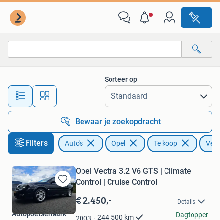
Opel
Sorteer op
Alle afstanden…
Bewaar je zoekopdracht
Filters
Auto's
Opel
Te koop
Vect
Opel Vectra 3.2 V6 GTS | Climate
Control | Cruise Control
Bewaren
in
€ 2.450,-
Details
Mijn
AutopoetserMark
Favorieten
Dagtopper
244.500
km
2003