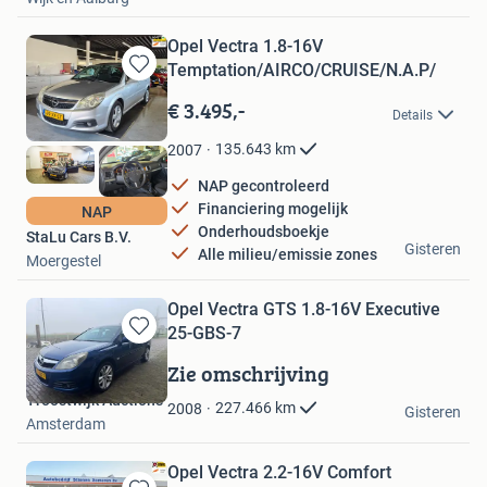
Opel Vectra 1.8-16V
Temptation/AIRCO/CRUISE/N.A.P/
Bewaren
in
€ 3.495,-
Details
Mijn
Favorieten
135.643
km
2007
NAP gecontroleerd
Financiering mogelijk
NAP
Onderhoudsboekje
StaLu Cars B.V.
Gisteren
Alle milieu/emissie zones
Moergestel
Opel Vectra GTS 1.8-16V Executive
25-GBS-7
Bewaren
in
Zie omschrijving
Mijn
Troostwijk Auctions
Favorieten
227.466
km
2008
Gisteren
Amsterdam
Opel Vectra 2.2-16V Comfort