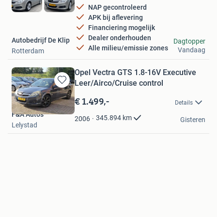
NAP gecontroleerd
APK bij aflevering
Financiering mogelijk
Dealer onderhouden
Autobedrijf De Klip
Dagtopper
Alle milieu/emissie zones
Vandaag
Rotterdam
Opel Vectra GTS 1.8-16V Executive
Leer/Airco/Cruise control
Bewaren
in
€ 1.499,-
Details
Mijn
F&A Auto's
Favorieten
345.894
km
2006
Gisteren
Lelystad