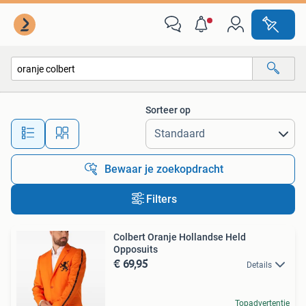
Alle categorieën…
Sorteer op
Alle afstanden…
Bewaar je zoekopdracht
Filters
Colbert Oranje Hollandse Held
Opposuits
€ 69,95
Details
Topadvertentie