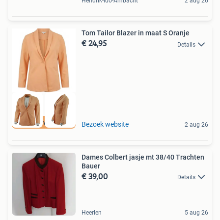
Hendrik-Ido-Ambacht
2 aug 26
Tom Tailor Blazer in maat S Oranje
€ 24,95
Details
Tot 75% voordeel
Bezoek website
2 aug 26
Dames Colbert jasje mt 38/40 Trachten
Bauer
€ 39,00
Details
Heerlen
5 aug 26