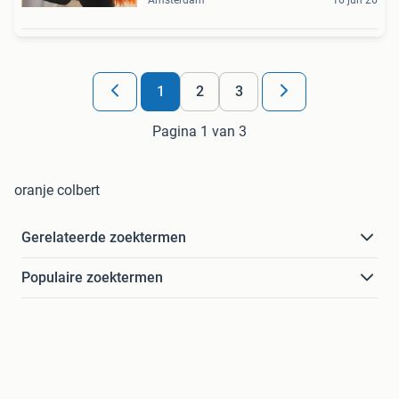
Amsterdam
16 jun 26
1
2
3
Pagina 1 van 3
oranje colbert
Gerelateerde zoektermen
Populaire zoektermen