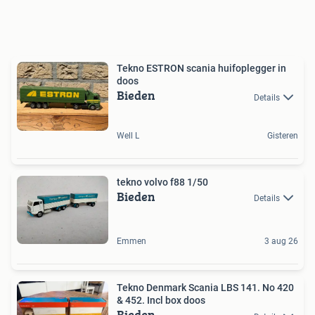
Tekno ESTRON scania huifoplegger in
doos
Bieden
Details
Well L
Gisteren
tekno volvo f88 1/50
Bieden
Details
Emmen
3 aug 26
Tekno Denmark Scania LBS 141. No 420
& 452. Incl box doos
Bieden