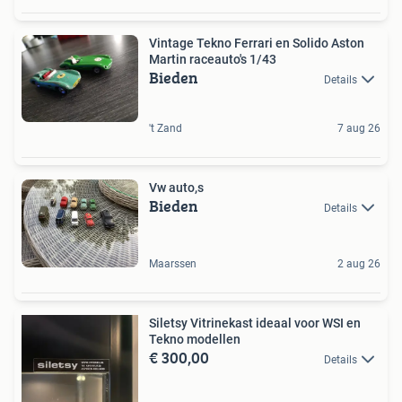
Vintage Tekno Ferrari en Solido Aston
Martin raceauto's 1/43
Bieden
Details
't Zand
7 aug 26
Vw auto,s
Bieden
Details
Maarssen
2 aug 26
Siletsy Vitrinekast ideaal voor WSI en
Tekno modellen
€ 300,00
Details