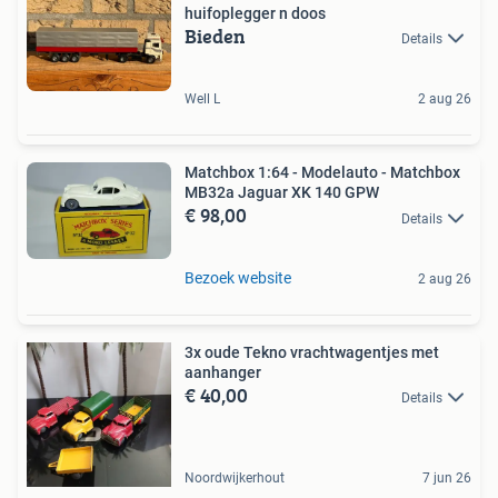
huifoplegger n doos
Bieden
Details
Well L
2 aug 26
Matchbox 1:64 - Modelauto - Matchbox
MB32a Jaguar XK 140 GPW
€ 98,00
Details
Bezoek website
2 aug 26
3x oude Tekno vrachtwagentjes met
aanhanger
€ 40,00
Details
Noordwijkerhout
7 jun 26