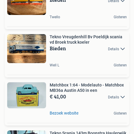
Details
Twello
Gisteren
Tekno Vreugdenhill Bv Poeldijk scania
vd Broek truck koeler
Bieden
Details
Well L
Gisteren
Matchbox 1:64 - Modelauto - Matchbox
MB36a Austin A50 in een
€ 41,00
Details
Bezoek website
Gisteren
Tekno Scania 143m Boonstra Haulerwijk