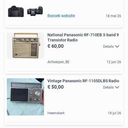
Bezoek website
18 mei 26
National Panasonic RF-710EB 3-band 9
Transistor Radio
€ 60,00
Details
Antwerpen, BE
12 jun 26
Vintage Panasonic RF-1105DLBS Radio
€ 50,00
Details
Heemskerk
18 jul 26