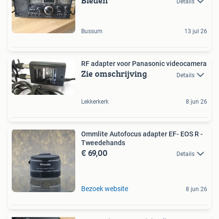
Bieden
Details
Bussum
13 jul 26
RF adapter voor Panasonic videocamera
Zie omschrijving
Details
Lekkerkerk
8 jun 26
Ommlite Autofocus adapter EF- EOS R -
Tweedehands
€ 69,00
Details
Bezoek website
8 jun 26