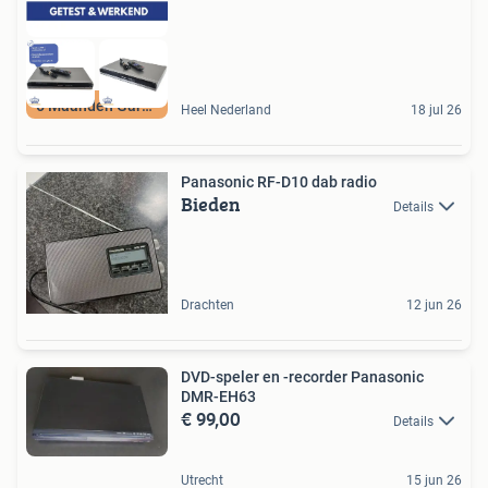
6 Maanden Garantie
Heel Nederland
18 jul 26
Panasonic RF-D10 dab radio
Bieden
Details
Drachten
12 jun 26
DVD-speler en -recorder Panasonic
DMR-EH63
€ 99,00
Details
Utrecht
15 jun 26