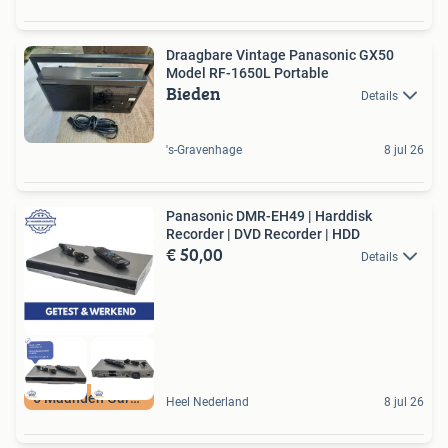
Draagbare Vintage Panasonic GX50
Model RF-1650L Portable
Bieden
Details
's-Gravenhage
8 jul 26
Panasonic DMR-EH49 | Harddisk
Recorder | DVD Recorder | HDD
€ 50,00
Details
6 Maanden Garantie
Heel Nederland
8 jul 26