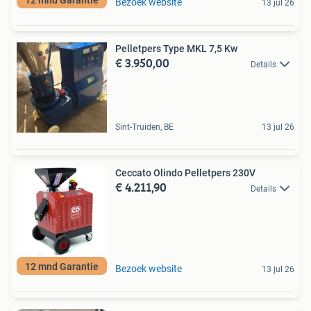
Bezoek website
13 jul 26
Pelletpers Type MKL 7,5 Kw
€ 3.950,00
Details
Sint-Truiden, BE
13 jul 26
Ceccato Olindo Pelletpers 230V
€ 4.211,90
Details
12 mnd Garantie
Bezoek website
13 jul 26