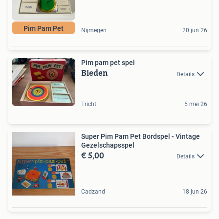
Pim Pam Pet
Nijmegen
20 jun 26
Pim pam pet spel
Bieden
Details
Tricht
5 mei 26
Super Pim Pam Pet Bordspel - Vintage
Gezelschapsspel
€ 5,00
Details
Cadzand
18 jun 26