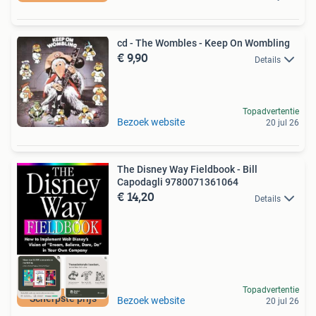
cd - The Wombles - Keep On Wombling
€ 9,90
Details
Topadvertentie
Bezoek website
20 jul 26
The Disney Way Fieldbook - Bill
Capodagli 9780071361064
€ 14,20
Details
Topadvertentie
Scherpste prijs
Bezoek website
20 jul 26