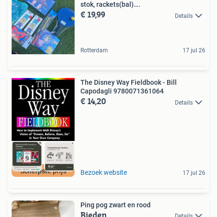
stok, rackets(bal)….
€ 19,99
Details
Rotterdam
17 jul 26
The Disney Way Fieldbook - Bill
Capodagli 9780071361064
€ 14,20
Details
Scherpste prijs
Bezoek website
17 jul 26
Ping pog zwart en rood
Bieden
Details