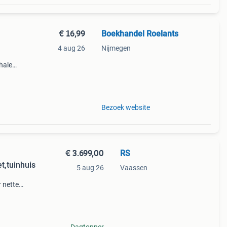
€ 16,99
Boekhandel Roelants
4 aug 26
Nijmegen
halen
g
14.00
Bezoek website
€ 3.699,00
RS
,tuinhuis
5 aug 26
Vaassen
 nette
rkeerd in
ang 2.15