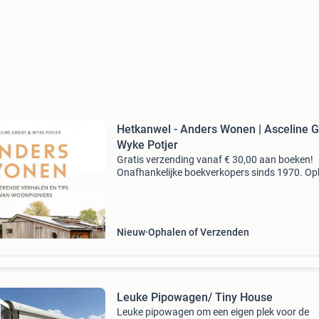
Hetkanwel - Anders Wonen | Asceline G
Wyke Potjer
Gratis verzending vanaf € 30,00 aan boeken!
Onafhankelijke boekverkopers sinds 1970. Op
in onze boekhandel in nijmegen of dezelfde da
verstuurd bij bestellingen van ma t/m vr voor 
Uur
Nieuw
Ophalen of Verzenden
Leuke Pipowagen/ Tiny House
Leuke pipowagen om een eigen plek voor de