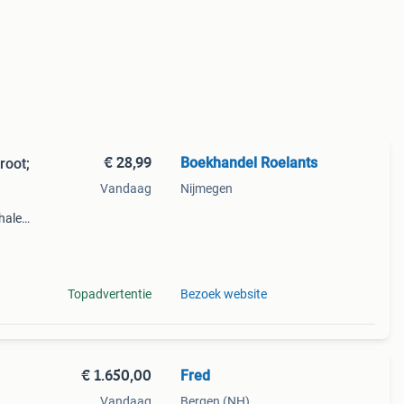
€ 28,99
Boekhandel Roelants
root;
Vandaag
Nijmegen
halen
g
14.00
Topadvertentie
Bezoek website
€ 1.650,00
Fred
Vandaag
Bergen (NH)