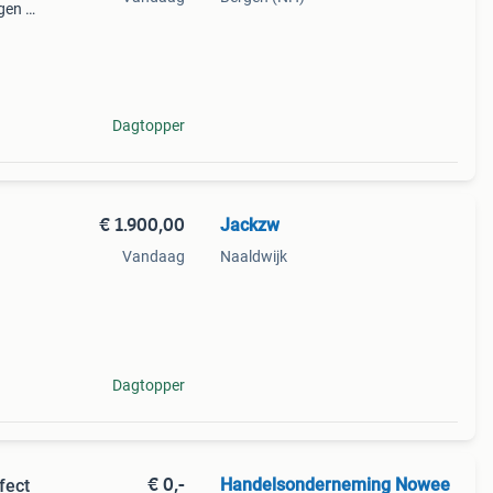
gen is
ca
is
Dagtopper
€ 1.900,00
Jackzw
Vandaag
Naaldwijk
ide
Dagtopper
€ 0,-
Handelsonderneming Nowee
fect