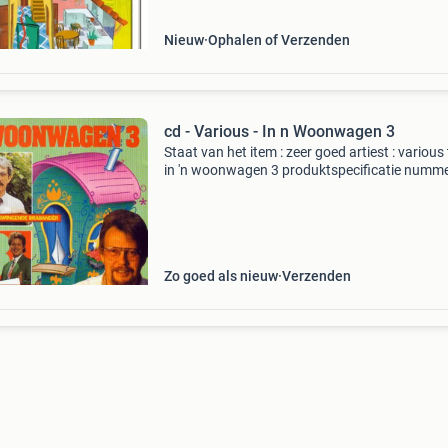
Uur
Nieuw
Ophalen of Verzenden
cd - Various - In n Woonwagen 3
Staat van het item : zeer goed artiest : various t
in 'n woonwagen 3 produktspecificatie numme
Anuschka, mooi zigeunerkind 2. Een karavaan 
dronk en vergat 4. Jongen, ben jij je mo
Zo goed als nieuw
Verzenden