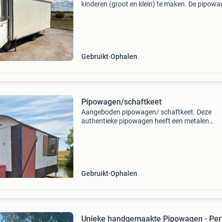
kinderen (groot en klein) te maken. De pipowa
ca 4 m lang en ca 2 meter breed. De hoogte is 
2.1 M . Een leuke opknapper ideaal als speelhu
voor de
Gebruikt
Ophalen
Pipowagen/schaftkeet
Aangeboden pipowagen/ schaftkeet. Deze
authentieke pipowagen heeft een metalen
buitenkant en een karakteristiek rond dak. De
wagen is voorzien van twee deuren en aan be
zijden bevinden zich ramen m
Gebruikt
Ophalen
Unieke handgemaakte Pipowagen - Per