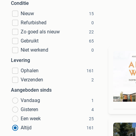
Conditie
Nieuw
15
Refurbished
0
Zo goed als nieuw
22
Gebruikt
65
Niet werkend
0
Levering
Ophalen
161
Verzenden
2
Aangeboden sinds
Vandaag
1
Gisteren
4
Een week
25
Altijd
161