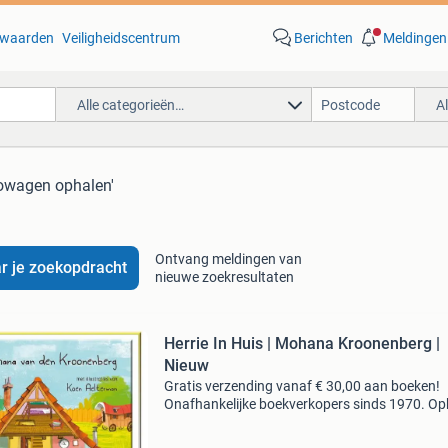
waarden
Veiligheidscentrum
Berichten
Meldingen
Alle categorieën…
A
powagen ophalen'
Ontvang meldingen van
r je zoekopdracht
nieuwe zoekresultaten
Herrie In Huis | Mohana Kroonenberg |
Nieuw
Gratis verzending vanaf € 30,00 aan boeken!
Onafhankelijke boekverkopers sinds 1970. Op
in onze boekhandel in nijmegen of dezelfde da
verstuurd bij bestellingen van ma t/m vr voor 