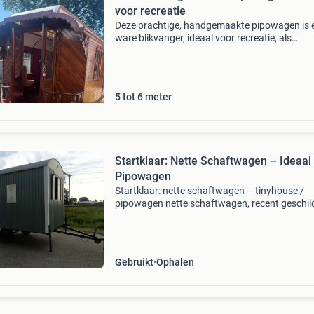
voor recreatie
Deze prachtige, handgemaakte pipowagen is 
ware blikvanger, ideaal voor recreatie, als
gastenverblijf of als unieke werkplek. De wage
met oog voor detail afgewerkt, zowel van bin
als van bui
5 tot 6 meter
Startklaar: Nette Schaftwagen – Ideaal 
Pipowagen
Startklaar: nette schaftwagen – tinyhouse /
pipowagen nette schaftwagen, recent geschil
en wind- en waterdicht. Direct te gebruiken of
mooie basis voor een tinyhouse, pipowagen,
kantoor of hob
Gebruikt
Ophalen