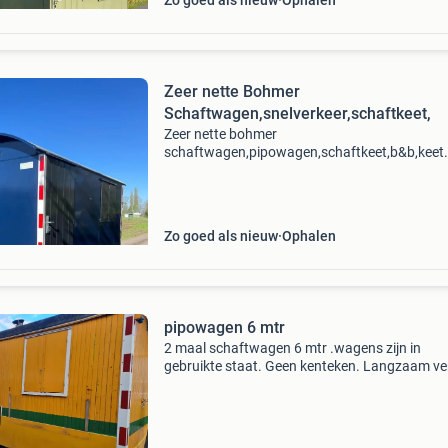
Zo goed als nieuw
Ophalen
Zeer nette Bohmer
Schaftwagen,snelverkeer,schaftkeet,
Zeer nette bohmer
schaftwagen,pipowagen,schaftkeet,b&b,keet.
nette bohmer schaftwagen/pipowagen, de w
verkeerd in zeer nette staat, de afmetingen zij
meter lang 2.15 Breed,de pipowagen
Zo goed als nieuw
Ophalen
pipowagen 6 mtr
2 maal schaftwagen 6 mtr .wagens zijn in
gebruikte staat. Geen kenteken. Langzaam ve
Prijs per wagen 2500 . Let op..Zijn btw wagen
Prijs is inclusief btw.