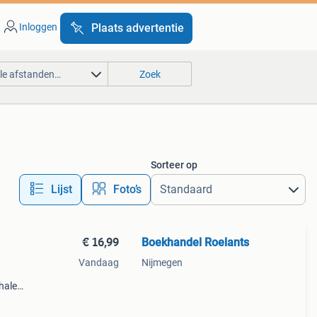
Inloggen
Plaats advertentie
lle afstanden…
Zoek
Sorteer op
Lijst
Foto’s
€ 16,99
Boekhandel Roelants
Vandaag
Nijmegen
halen
g
14.00