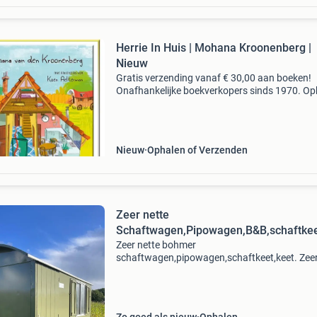
Herrie In Huis | Mohana Kroonenberg |
Nieuw
Gratis verzending vanaf € 30,00 aan boeken!
Onafhankelijke boekverkopers sinds 1970. Op
in onze boekhandel in nijmegen of dezelfde da
verstuurd bij bestellingen van ma t/m vr voor 
Uur
Nieuw
Ophalen of Verzenden
Zeer nette
Schaftwagen,Pipowagen,B&B,schaftkeet
Zeer nette bohmer
schaftwagen,pipowagen,schaftkeet,keet. Zeer
bohmer schaftwagen/pipowagen, de wagen ve
zeer nette staat, de afmetingen zijn 4 meter l
Breed,de pipowagen is voor