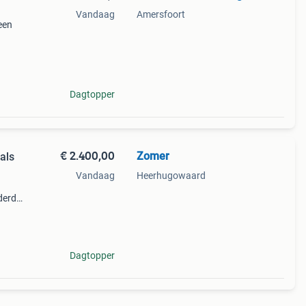
Vandaag
Amersfoort
een
n is
nen
Dagtopper
€ 2.400,00
Zomer
als
Vandaag
Heerhugowaard
derd
 een
Dagtopper