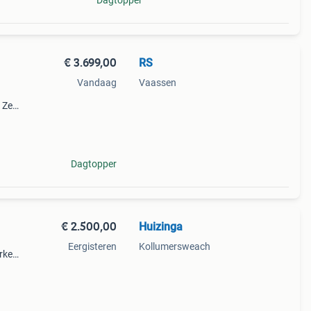
Dagtopper
€ 3.699,00
RS
Vandaag
Vaassen
 Zeer
agen
n 4
Dagtopper
€ 2.500,00
Huizinga
Eergisteren
Kollumersweach
rkeer.
s.