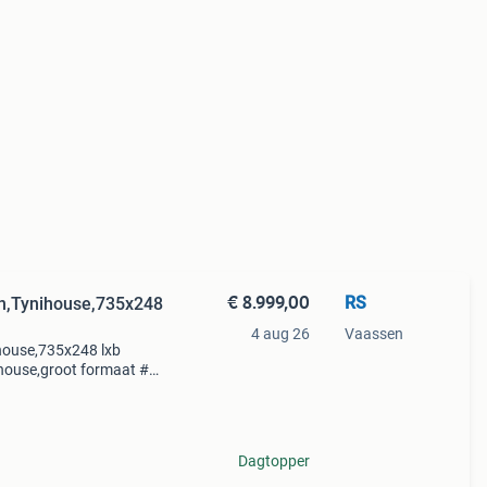
€ 8.999,00
RS
,Tynihouse,735x248
4 aug 26
Vaassen
ouse,735x248 lxb
ouse,groot formaat #
# meerdere wagens op
Dagtopper