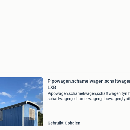
Pipowagen,schamelwagen,schaftwagen
LXB
Pipowagen,schamelwagen,schaftwagen,tynih
schaftwagen,schamel wagen,pipowagen,tynih
uniek formaat # cafe op wielen # tynihouse 
voorraad. Zeer ne
Gebruikt
Ophalen