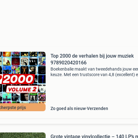
Top 2000 de verhalen bij jouw muziek
9789020420166
Boekenbalie maakt van tweedehands jouw ee
keuze. Met een trustscore van 4,8 (excellent) 
dagen retour garantie maken we dat iedere d
waar. Bestel direct op onze website! Titel: top
de
cherpste prijs
Zo goed als nieuw
Verzenden
Grote vintage vinylcollectie – 140 LP’s 