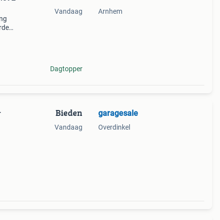
Vandaag
Arnhem
ing
rde
wee
Dagtopper
Bieden
garagesale
r
Vandaag
Overdinkel