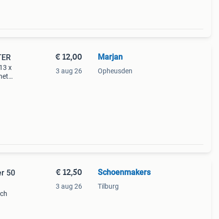
€ 12,00
Marjan
TER
13 x
3 aug 26
Opheusden
het
€ 12,50
Schoenmakers
er 50
3 aug 26
Tilburg
nch