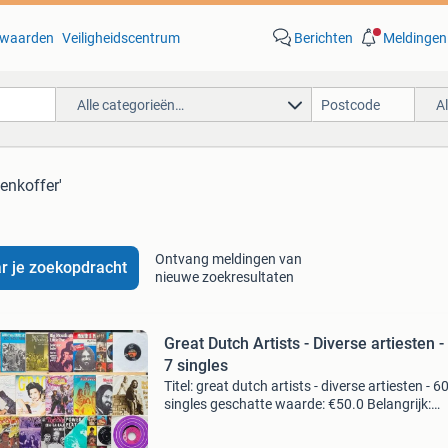
waarden
Veiligheidscentrum
Berichten
Meldingen
Alle categorieën…
A
tenkoffer'
Ontvang meldingen van
r je zoekopdracht
nieuwe zoekresultaten
Great Dutch Artists - Diverse artiesten -
7 singles
Titel: great dutch artists - diverse artiesten - 60
singles geschatte waarde: €50.0 Belangrijk:
winnende biedingen zijn exclusief 9%
koperbescherming + €3 kavel beschrijving een