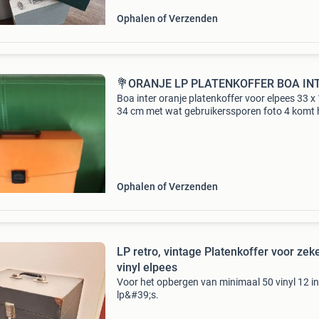
Ophalen of Verzenden
💐ORANJE LP PLATENKOFFER BOA IN
Boa inter oranje platenkoffer voor elpees 33 x 
34 cm met wat gebruikerssporen foto 4 komt 
dichtst bij de echte kleur
Ophalen of Verzenden
LP retro, vintage Platenkoffer voor zek
vinyl elpees
Voor het opbergen van minimaal 50 vinyl 12 i
lp&#39;s.