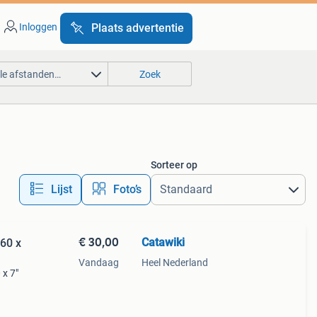
Inloggen
Plaats advertentie
lle afstanden…
Zoek
Sorteer op
Lijst
Foto’s
€ 30,00
Catawiki
 60 x
Vandaag
Heel Nederland
 x 7"
 un