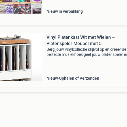
Nieuw in verpakking
Vinyl Platenkast Wit met Wielen –
Platenspeler Meubel met 5
Berg jouw vinylcollectie stijlvol op en creëer de
perfecte muziekhoek geef jouw platenspeler en
collectie een stijlvolle plek met deze vinyl plat
. Dit multifunctionele platenspeler meubel co
Nieuw
Ophalen of Verzenden