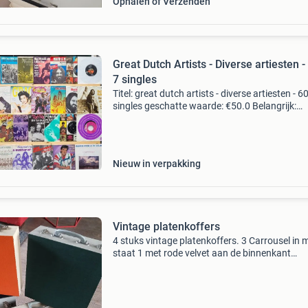
Ophalen of Verzenden
Great Dutch Artists - Diverse artiesten -
7 singles
Titel: great dutch artists - diverse artiesten - 60
singles geschatte waarde: €50.0 Belangrijk:
winnende biedingen zijn exclusief 9%
koperbescherming + €3 kavel beschrijving een
Nieuw in verpakking
Vintage platenkoffers
4 stuks vintage platenkoffers. 3 Carrousel in 
staat 1 met rode velvet aan de binnenkant
verzendkosten voor koper verkoop niet los.