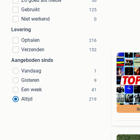
Zo goed als nieuw
36
Gebruikt
125
Niet werkend
0
Levering
Ophalen
216
Verzenden
152
Aangeboden sinds
Vandaag
1
Gisteren
9
Een week
41
Altijd
219
S