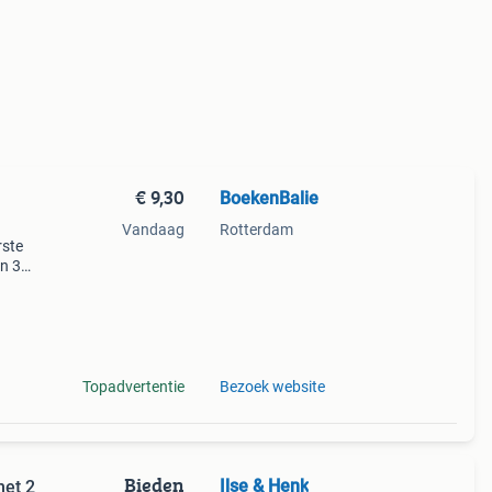
€ 9,30
BoekenBalie
Vandaag
Rotterdam
rste
en 30
ag
 2000
Topadvertentie
Bezoek website
Bieden
Ilse & Henk
met 2