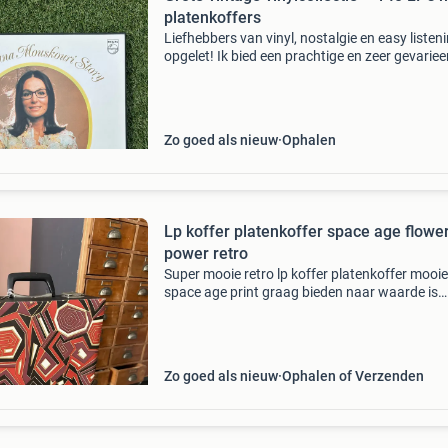
platenkoffers
Liefhebbers van vinyl, nostalgie en easy listen
opgelet! Ik bied een prachtige en zeer gevariee
verzameling van ruim 100 lp’s aan, inclusief t
originele platenkoffers. De collectie bestaat vo
Zo goed als nieuw
Ophalen
Lp koffer platenkoffer space age flowe
power retro
Super mooie retro lp koffer platenkoffer mooie
space age print graag bieden naar waarde is
vintage niet nieuw zie foto’s
Zo goed als nieuw
Ophalen of Verzenden