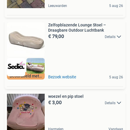
Leeuwarden
5 aug 26
Zelfopblazende Lounge Stoel –
Draagbare Outdoor Luchtbank
€ 79,00
Details
Beoordeeld met 9+
Bezoek website
5 aug 26
woezel en pip stoel
€ 3,00
Details
Harmelen
Vandaag