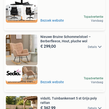
Topadvertentie
Retourdeal Korting
Bezoek website
Vandaag
Nieuwe Bruine Schommelstoel –
Berberfleece, Hout, pluche wol
€ 299,00
Details
Topadvertentie
Beoordeeld met 9+
Bezoek website
Vandaag
vidaXL Tuinbankenset 5 st Grijs poly
rattan
€ 362,99
Details