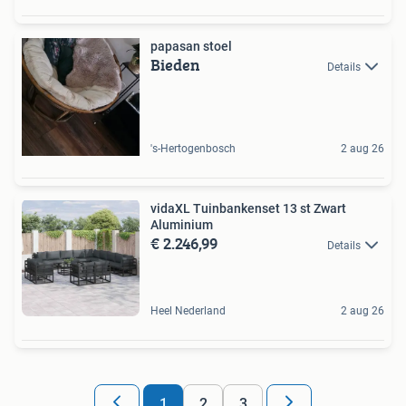
papasan stoel
Bieden
Details
's-Hertogenbosch
2 aug 26
vidaXL Tuinbankenset 13 st Zwart
Aluminium
€ 2.246,99
Details
Heel Nederland
2 aug 26
1
2
3