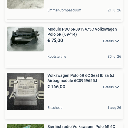
Emmer-Compascuum
21 jul 26
Module PDC ​​6R0919475C​ ​​Volkswagen
Polo 6R ('09-'14)
€ 75,00
Details
Kootstertille
30 jul 26
Volkswagen Polo 6R 6C Seat Ibiza 6J
Airbagmodule 6C0959655J
€ 146,00
Details
Enschede
1 aug 26
Sierlijst radio Volkswagen Polo 6R 6C