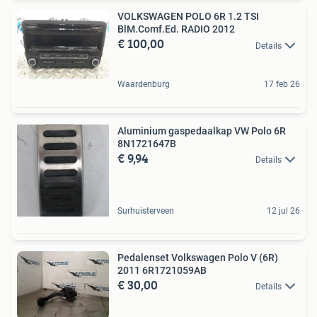
VOLKSWAGEN POLO 6R 1.2 TSI
BlM.Comf.Ed. RADIO 2012
€ 100,00
Details
Waardenburg
17 feb 26
Aluminium gaspedaalkap VW Polo 6R
8N1721647B
€ 9,94
Details
Surhuisterveen
12 jul 26
Pedalenset Volkswagen Polo V (6R)
2011 6R1721059AB
€ 30,00
Details