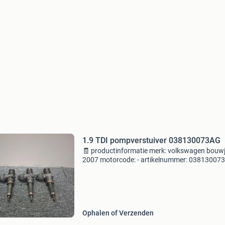
1.9 TDI pompverstuiver 038130073AG
🧾 productinformatie merk: volkswagen bouwj
2007 motorcode: - artikelnummer: 03813007
cilinderinhoud: 1.900Cc kilometerstand:
250.000Km conditie: gebruikt 💰 prijs &
leveringsinformatie pri
Ophalen of Verzenden