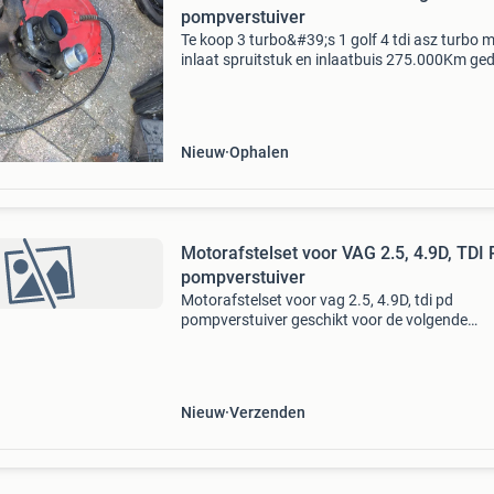
pompverstuiver
Te koop 3 turbo&#39;s 1 golf 4 tdi asz turbo 
inlaat spruitstuk en inlaatbuis 275.000Km ge
2 slangen 2 andere turbo&#39;s luchtfilter ba
tdi met lucht massameter. Alles bij elkaa
Nieuw
Ophalen
Motorafstelset voor VAG 2.5, 4.9D, TDI
pompverstuiver
Motorafstelset voor vag 2.5, 4.9D, tdi pd
pompverstuiver geschikt voor de volgende
modellen: vw t5 vanaf 2004, touareg vanaf 20
vw phaeton vanaf 2003 met 5- en 10-cilinder
motoren leveringsomvang:
Nieuw
Verzenden