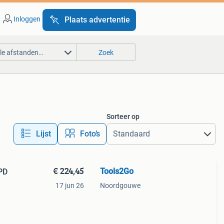
Inloggen
Plaats advertentie
lle afstanden…
Zoek
Sorteer op
Lijst
Foto’s
€ 224,45
Tools2Go
 PD
17 jun 26
Noordgouwe
03,