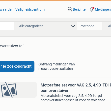
waarden
Veiligheidscentrum
Berichten
Meldingen
Alle categorieën…
A
verstuiver tdi'
Ontvang meldingen van
r je zoekopdracht
nieuwe zoekresultaten
Motorafstelset voor VAG 2.5, 4.9D, TDI
pompverstuiver
Motorafstelset voor vag 2.5, 4.9D, tdi pd
pompverstuiver geschikt voor de volgende
modellen: vw t5 vanaf 2004, touareg vanaf 20
vw phaeton vanaf 2003 met 5- en 10-cilinder