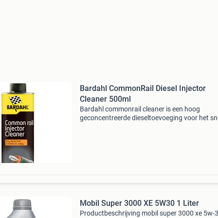
Bardahl CommonRail Diesel Injector
Cleaner 500ml
Bardahl commonrail cleaner is een hoog
geconcentreerde dieseltoevoeging voor het sn
effectief reinigen van brandstofinjectiesystem
Deze dieseltoevoeging is speciaal ontworpen 
het opheffen
Mobil Super 3000 XE 5W30 1 Liter
Productbeschrijving mobil super 3000 xe 5w-