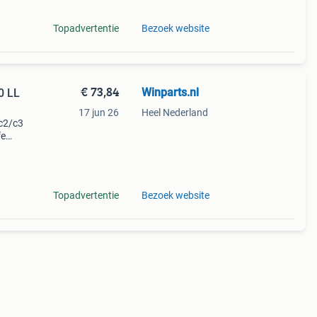
Topadvertentie
Bezoek website
€ 73,84
Winparts.nl
0 LL
17 jun 26
Heel Nederland
 c2/c3
fe
iddel
h
Topadvertentie
Bezoek website