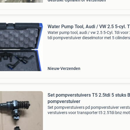
Gebruikt
Ophalen of Verzenden
Water Pump Tool, Audi / VW 2.5 5-cyl. 
Water pump tool, audi / vw 2.5 5-Cyl. Tdi voor 
tdi pompverstuiver dieselmotor met 5 cilinders
volkswagen t5 en touareg 7l voor het draaien
de motor tot het bovenste dode punt van de e
Nieuw
Verzenden
Set pompverstuivers T5 2.5tdi 5 stuks 
pompverstuiver
Set pompverstuivers pd pompverstuiver verst
verstuivers voor transporter t5 2.5Tdi bnz mo
goede staat. Het boschnummer is 041472031
oe vag nummer is 070130073r 070130073 r 
130 073r 07