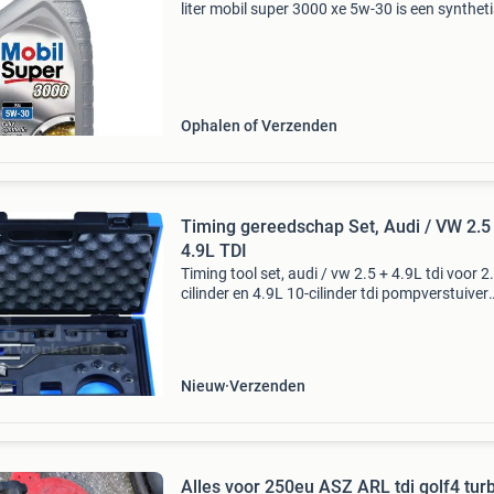
liter mobil super 3000 xe 5w-30 is een synthet
high performance motorolie met een heel laag
asgehalte. De olie is ontwikkeld om bij te drag
e
Ophalen of Verzenden
Timing gereedschap Set, Audi / VW 2.5
4.9L TDI
Timing tool set, audi / vw 2.5 + 4.9L tdi voor 2
cilinder en 4.9L 10-cilinder tdi pompverstuiver
dieselmotoren in vw phaeton, t5 en touareg v
het blokkeren van de nokkenassen en de kruk
voor
Nieuw
Verzenden
Alles voor 250eu ASZ ARL tdi golf4 tur