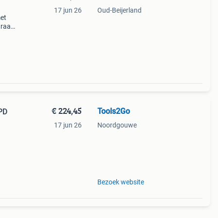
17 jun 26
Oud-Beijerland
met
draaid
k asz
€ 224,45
Tools2Go
 PD
17 jun 26
Noordgouwe
03,
Bezoek website