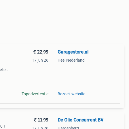
€ 22,95
Garagestore.nl
17 jun 26
Heel Nederland
el en
en.
voor
Topadvertentie
Bezoek website
€ 11,95
De Olie Concurrent BV
30 1
17 jun 26
Hardenberg