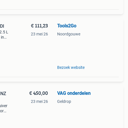
€ 111,23
Tools2Go
TDI
2.5 L
23 mei 26
Noordgouwe
 in
 van
erst
Bezoek website
€ 450,00
VAG onderdelen
BNZ
23 mei 26
Geldrop
uiver
tor
0 het
070