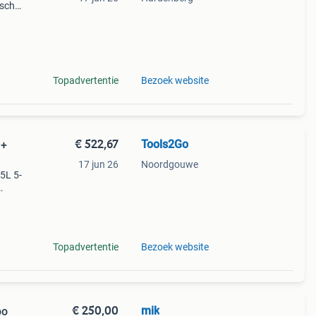
ische
en tot
Topadvertentie
Bezoek website
€ 522,67
Tools2Go
 +
17 jun 26
Noordgouwe
.5L 5-
oor
as
Topadvertentie
Bezoek website
€ 250,00
mik
bo