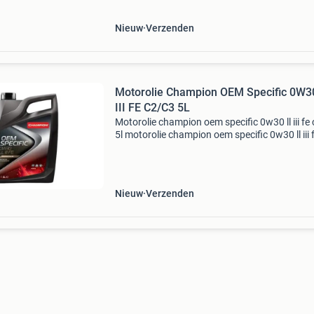
motoren leveringsomvang:
Nieuw
Verzenden
Motorolie Champion OEM Specific 0W3
III FE C2/C3 5L
Motorolie champion oem specific 0w30 ll iii fe
5l motorolie champion oem specific 0w30 ll iii 
c2/c3 5ldit is een volledig synthetisch smeerm
op basis van nauwkeurig geselecteerde, zeer 
Nieuw
Verzenden