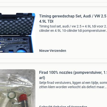
Timing gereedschap Set, Audi / VW 2.5
4.9L TDI
Timing tool set, audi / vw 2.5 + 4.9L tdi voor 2
cilinder en 4.9L 10-cilinder tdi pompverstuiver
dieselmotoren in vw phaeton, t5 en touareg v
het blokkeren van de nokkenassen en de kruk
voor
Nieuw
Verzenden
Firad 100% nozzles (pompverstuiver, 1.9
arl)
Setje firad verstuivers, liggen al een tijdje, so
zitten klem worden verkocht als defect maar
hadden in basis niet veel gelopen