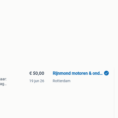
€ 50,00
Rijnmond motoren & onderdelen
aar:
19 jun 26
Rotterdam
3ag