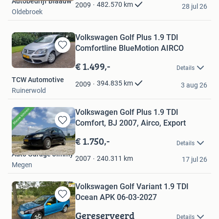
Autobedrijf Blaauw
Favorieten
482.570
km
2009
28 jul 26
Oldebroek
Volkswagen Golf Plus 1.9 TDI
Comfortline BlueMotion AIRCO
Bewaren
in
€ 1.499,-
Details
Mijn
TCW Automotive
Favorieten
394.835
km
2009
3 aug 26
Ruinerwold
Volkswagen Golf Plus 1.9 TDI
Comfort, BJ 2007, Airco, Export
Bewaren
in
€ 1.750,-
Details
Mijn
Auto Garage Jimmy
Favorieten
240.311
km
2007
17 jul 26
Megen
Volkswagen Golf Variant 1.9 TDI
Ocean APK 06-03-2027
Bewaren
in
Gereserveerd
Details