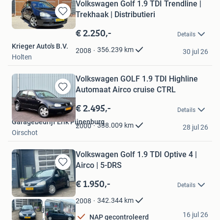
Volkswagen Golf 1.9 TDI Trendline |
Trekhaak | Distributieri
Bewaren
in
€ 2.250,-
Details
Mijn
Krieger Auto's B.V.
Favorieten
356.239
km
2008
30 jul 26
Holten
Volkswagen GOLF 1.9 TDI Highline
Automaat Airco cruise CTRL
Bewaren
in
€ 2.495,-
Details
Mijn
Garagebedrijf Erik Pijnenburg
Favorieten
338.009
km
2000
28 jul 26
Oirschot
Volkswagen Golf 1.9 TDI Optive 4 |
Airco | 5-DRS
Bewaren
in
€ 1.950,-
Details
Mijn
Favorieten
342.344
km
2008
Autobedrijf Bilik
16 jul 26
NAP gecontroleerd
Bewaren
Ridderkerk