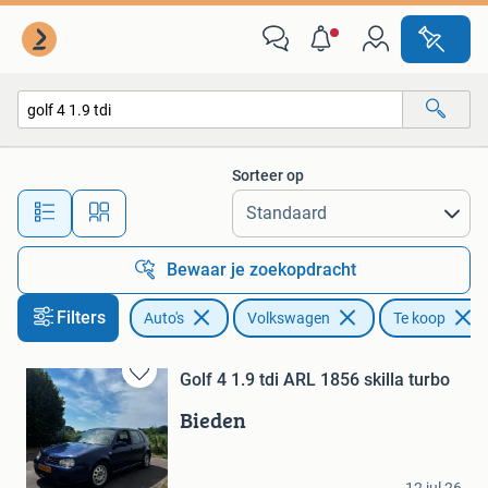
Volkswagen
Sorteer op
Alle afstanden…
Bewaar je zoekopdracht
Filters
Auto's
Volkswagen
Te koop
Golf 4 1.9 tdi ARL 1856 skilla turbo
Bewaren
in
Bieden
Mijn
Favorieten
Stephan