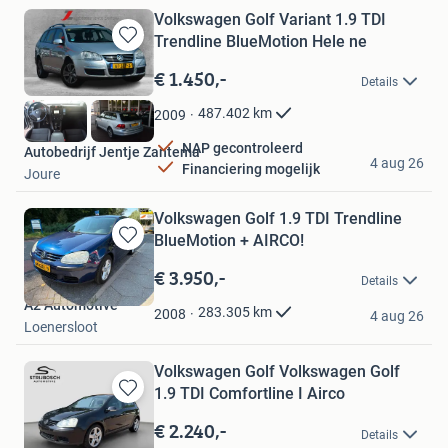
Volkswagen Golf Variant 1.9 TDI
Trendline BlueMotion Hele ne
Bewaren
in
€ 1.450,-
Details
Mijn
Favorieten
487.402
km
2009
NAP gecontroleerd
Autobedrijf Jentje Zantema
4 aug 26
Financiering mogelijk
Joure
Volkswagen Golf 1.9 TDI Trendline
BlueMotion + AIRCO!
Bewaren
in
€ 3.950,-
Details
Mijn
A2 Automotive
Favorieten
283.305
km
2008
4 aug 26
Loenersloot
Volkswagen Golf Volkswagen Golf
1.9 TDI Comfortline I Airco
Bewaren
in
€ 2.240,-
Details
Mijn