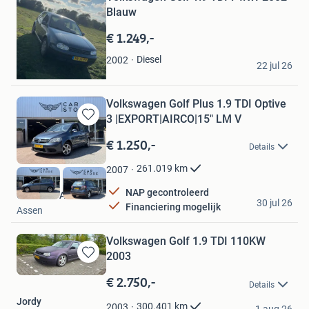
Mijn
Blauw
Favorieten
€ 1.249,-
Jesse van der Heide
Diesel
2002
22 jul 26
Boelenslaan
Volkswagen Golf Plus 1.9 TDI Optive
3 |EXPORT|AIRCO|15" LM V
Bewaren
in
€ 1.250,-
Details
Mijn
Favorieten
261.019
km
2007
NAP gecontroleerd
Car Store Assen
30 jul 26
Financiering mogelijk
Assen
Volkswagen Golf 1.9 TDI 110KW
2003
Bewaren
in
€ 2.750,-
Details
Mijn
Jordy
Favorieten
300.401
km
2003
1 aug 26