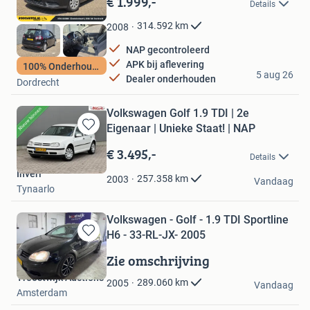
€ 1.999,-
Details
Mijn
Favorieten
314.592
km
2008
NAP gecontroleerd
APK bij aflevering
100% Onderhouden
Rodo Auto's
5 aug 26
Dealer onderhouden
Dordrecht
Volkswagen Golf 1.9 TDI | 2e
Eigenaar | Unieke Staat! | NAP
Bewaren
in
€ 3.495,-
Details
Mijn
Inveri
Favorieten
257.358
km
2003
Vandaag
Tynaarlo
Volkswagen - Golf - 1.9 TDI Sportline
H6 - 33-RL-JX- 2005
Bewaren
in
Zie omschrijving
Mijn
Troostwijk Auctions
Favorieten
289.060
km
2005
Vandaag
Amsterdam