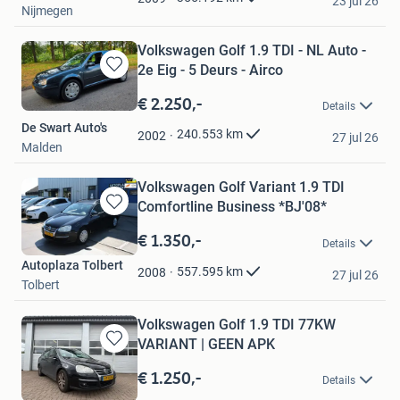
23 jul 26
Nijmegen
Volkswagen Golf 1.9 TDI - NL Auto -
2e Eig - 5 Deurs - Airco
Bewaren
in
€ 2.250,-
Details
Mijn
De Swart Auto's
Favorieten
240.553
km
2002
27 jul 26
Malden
Volkswagen Golf Variant 1.9 TDI
Comfortline Business *BJ'08*
Bewaren
in
€ 1.350,-
Details
Mijn
Autoplaza Tolbert
Favorieten
557.595
km
2008
27 jul 26
Tolbert
Volkswagen Golf 1.9 TDI 77KW
VARIANT | GEEN APK
Bewaren
in
€ 1.250,-
Details
Mijn