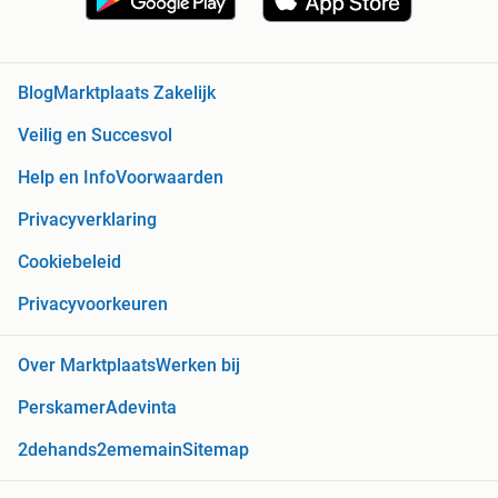
Blog
Marktplaats Zakelijk
Veilig en Succesvol
Help en Info
Voorwaarden
Privacyverklaring
Cookiebeleid
Privacyvoorkeuren
Over Marktplaats
Werken bij
Perskamer
Adevinta
2dehands
2ememain
Sitemap