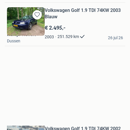
Volkswagen Golf 1.9 TDI 74KW 2003
Blauw
Bewaren
in
€ 2.495,-
Mijn
Martijn Treffers
Favorieten
251.529
km
2003
26 jul 26
Dussen
Bewaren
Volkswagen Golf 1.9 TDI 74KW 2002
in