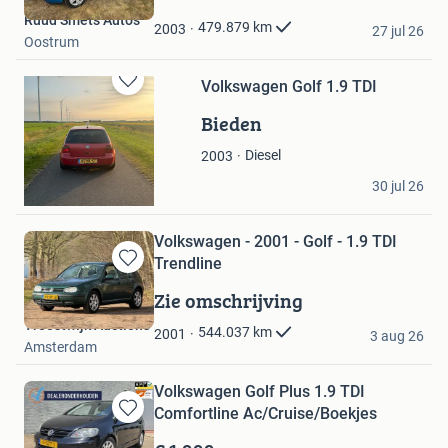
Mijn
Ruud Smets Auto's
Favorieten
479.879
km
2003
27 jul 26
Oostrum
Volkswagen Golf 1.9 TDI
Bewaren
in
Bieden
Mijn
Favorieten
Diesel
2003
henderik
30 jul 26
Stadskanaal
Volkswagen - 2001 - Golf - 1.9 TDI
Trendline
Bewaren
in
Zie omschrijving
Mijn
Troostwijk Auctions
Favorieten
544.037
km
2001
3 aug 26
Amsterdam
Volkswagen Golf Plus 1.9 TDI
Comfortline Ac/Cruise/Boekjes
Bewaren
in