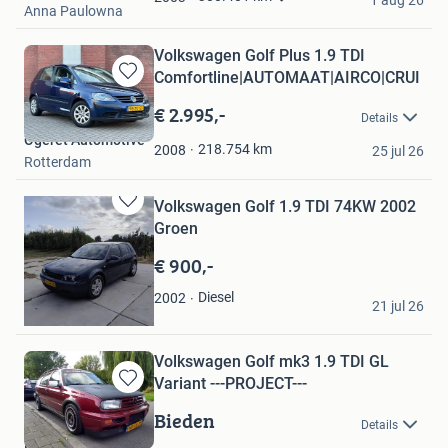
Anna Paulowna
Volkswagen Golf Plus 1.9 TDI
Comfortline|AUTOMAAT|AIRCO|CRUI
Bewaren
in
€ 2.995,-
Details
Mijn
Ogeret Automotive
Favorieten
218.754
km
2008
25 jul 26
Rotterdam
Volkswagen Golf 1.9 TDI 74KW 2002
Bewaren
Groen
in
Mijn
€ 900,-
Favorieten
Harrold Blok
Diesel
2002
21 jul 26
Krabbendijke
Volkswagen Golf mk3 1.9 TDI GL
Variant ---PROJECT---
Bewaren
in
Bieden
Details
Mijn
Everling