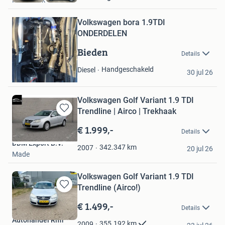
in
Mijn
Volkswagen bora 1.9TDI
Favorieten
ONDERDELEN
Bieden
Details
Jan
Handgeschakeld
Diesel
30 jul 26
Urk
Volkswagen Golf Variant 1.9 TDI
Trendline | Airco | Trekhaak
Bewaren
in
€ 1.999,-
Details
Mijn
DDM Export B.V.
Favorieten
342.347
km
2007
20 jul 26
Made
Volkswagen Golf Variant 1.9 TDI
Trendline (Airco!)
Bewaren
in
€ 1.499,-
Details
Mijn
Autohandel Riffi
Favorieten
355.192
km
2009