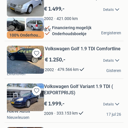
Bewaren
in
€ 1.499,-
Details
Mijn
Favorieten
421.000
km
2002
Financiering mogelijk
Autobedrijf Leeuwis B.V.
Eergisteren
Onderhoudsboekje
100% Onderhouden
Barneveld
Volkswagen Golf 1.9 TDI Comfortline
€ 1.250,-
Bewaren
Details
in
HB Cars
Mijn
479.566
km
2002
Gisteren
Eindhoven
Favorieten
Volkswagen Golf Variant 1.9 TDI (
EXPORTPRIJS)
Bewaren
in
€ 1.999,-
Details
Mijn
Hoeve Auto's
Favorieten
333.153
km
2009
17 jul 26
Nieuwleusen