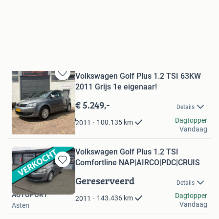
Volkswagen Golf Plus 1.2 TSI 63KW
Bewaren
2011 Grijs 1e eigenaar!
in
Mijn
€ 5.249,-
Details
Favorieten
Auto Wassink Twello
Dagtopper
100.135
km
2011
Vandaag
Twello
Volkswagen Golf Plus 1.2 TSI
Comfortline NAP|AIRCO|PDC|CRUIS
Bewaren
in
Gereserveerd
Details
Mijn
AUTOPORT
Favorieten
Dagtopper
143.436
km
2011
Vandaag
Asten