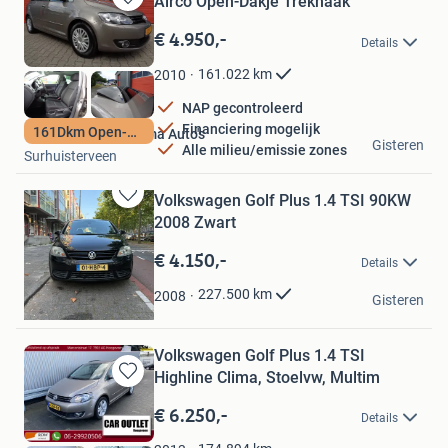
Airco Open-Dakje Trekhaak
Bewaren
in
€ 4.950,-
Details
Mijn
Favorieten
161.022
km
2010
NAP gecontroleerd
Financiering mogelijk
161Dkm Open-Dakje
Hoogsteen en Postma Auto's
Gisteren
Alle milieu/emissie zones
Surhuisterveen
Volkswagen Golf Plus 1.4 TSI 90KW
Bewaren
2008 Zwart
in
Mijn
€ 4.150,-
Details
Favorieten
Muhammet Odabasi
227.500
km
2008
Gisteren
Rotterdam
Volkswagen Golf Plus 1.4 TSI
Highline Clima, Stoelvw, Multim
Bewaren
in
€ 6.250,-
Details
Mijn
Favorieten