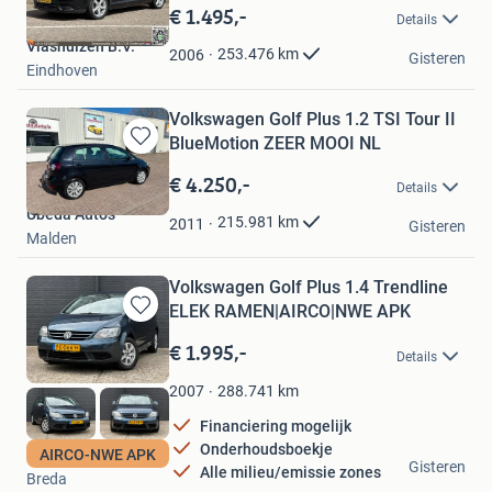
in
€ 1.495,-
Details
Mijn
Vlashuizen B.V.
Favorieten
253.476
km
2006
Gisteren
Eindhoven
Volkswagen Golf Plus 1.2 TSI Tour II
BlueMotion ZEER MOOI NL
Bewaren
in
€ 4.250,-
Details
Mijn
Ubeda Auto's
Favorieten
215.981
km
2011
Gisteren
Malden
Volkswagen Golf Plus 1.4 Trendline
ELEK RAMEN|AIRCO|NWE APK
Bewaren
in
€ 1.995,-
Details
Mijn
Favorieten
288.741
km
2007
Financiering mogelijk
Onderhoudsboekje
My Cars Breda
AIRCO-NWE APK
Gisteren
Alle milieu/emissie zones
Breda