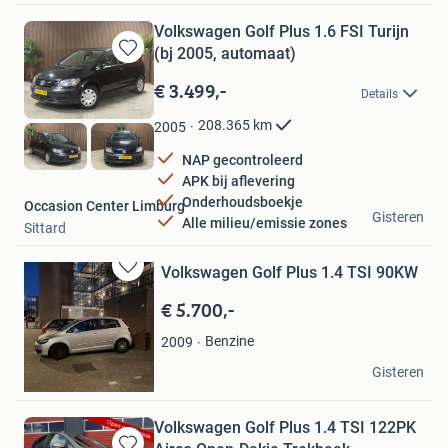
Volkswagen Golf Plus 1.6 FSI Turijn
(bj 2005, automaat)
Bewaren
in
€ 3.499,-
Details
Mijn
Favorieten
208.365
km
2005
NAP gecontroleerd
APK bij aflevering
Onderhoudsboekje
Occasion Center Limburg
Gisteren
Alle milieu/emissie zones
Sittard
Volkswagen Golf Plus 1.4 TSI 90KW
Bewaren
in
€ 5.700,-
Mijn
Favorieten
Benzine
2009
Alex
Gisteren
Rijen
Volkswagen Golf Plus 1.4 TSI 122PK