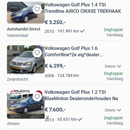
Volkswagen Golf Plus 1.4 TSI
Trendline AIRCO CRUISE TREKHAAK
Bewaren
in
€ 3.250,-
Mijn
Autohandel Direct
Dagtopper
Favorieten
191.991
km
2010
Vandaag
Veenendaal
Volkswagen Golf Plus 1.6
Comfortline*2e eig*dealer
Bewaren
onderhoud
in
€ 4.199,-
Details
Mijn
HP Autobedrijf
Dagtopper
Favorieten
124.784
km
2008
Vandaag
Zwijndrecht
Volkswagen Golf Plus 1.2 TSI
BlueMotion Dealeronderhouden Na
Bewaren
in
€ 7.600,-
Details
Mijn
Rimons Car Center B.V.
Favorieten
Dagtopper
65.651
km
2013
Vandaag
Almere