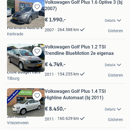
Volkswagen Golf Plus 1.6 Optive 3 (bj
2007)
Bewaren
in
€ 1.990,-
Details
Mijn
Horsmans Auto B.V.
Favorieten
264.588
km
2007
Gisteren
Kerkrade
Volkswagen Golf Plus 1.2 TSI
Trendline BlueMotion 2e eigenaa
Bewaren
in
€ 4.749,-
Details
Mijn
Little Budget Cars
Favorieten
154.255
km
2011
Gisteren
Tilburg
Volkswagen Golf Plus 1.4 TSI
Highline Automaat (bj 2011)
Bewaren
in
€ 8.450,-
Details
Mijn
Jari Auto's
Favorieten
160.629
km
2011
Gisteren
Vriezenveen