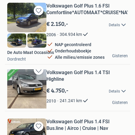
Volkswagen Golf Plus 1.6 FSI
Comfortline*AUTOMAAT*CRUISE*NAV
Bewaren
in
€ 2.150,-
Details
Mijn
Favorieten
304.934
km
2006
NAP gecontroleerd
Onderhoudsboekje
De Auto Maat Occasions
Gisteren
Alle milieu/emissie zones
Dordrecht
Volkswagen Golf Plus 1.4 TSI
Bewaren
Highline
in
Mijn
€ 4.750,-
Details
Favorieten
JW Stadsauto's
241.241
km
2010
Gisteren
Tolbert
Volkswagen Golf Plus 1.4 FSI
Bus.line | Airco | Cruise | Nav
Bewaren