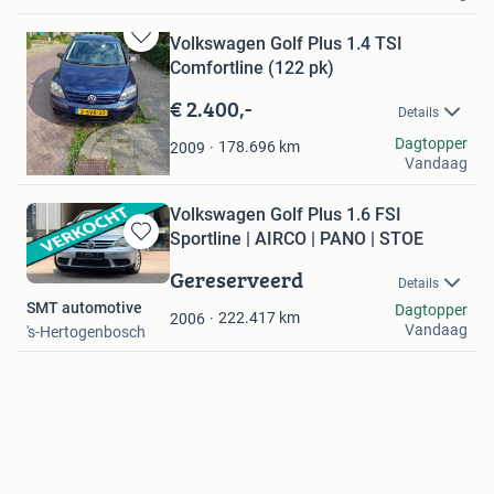
Volkswagen Golf Plus 1.4 TSI
Bewaren
Comfortline (122 pk)
in
Mijn
€ 2.400,-
Details
Favorieten
Kevin
Dagtopper
178.696
km
2009
Vandaag
Leeuwarden
Volkswagen Golf Plus 1.6 FSI
Sportline | AIRCO | PANO | STOE
Bewaren
in
Gereserveerd
Details
Mijn
SMT automotive
Dagtopper
Favorieten
222.417
km
2006
Vandaag
's-Hertogenbosch