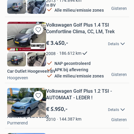
174.894
km
2013
Car Outlet Hoogeveen BV
Gisteren
Alle milieu/emissie zones
Hoogeveen
Volkswagen Golf Plus 1.4 TSI
Comfortline Clima, CC, LM, Trek
Bewaren
in
€ 3.450,-
Details
Mijn
Favorieten
186.612
km
2008
NAP gecontroleerd
APK bij aflevering
Car Outlet Hoogeveen BV
Gisteren
Alle milieu/emissie zones
Hoogeveen
Volkswagen Golf Plus 1.2 TSI -
AUTOMAAT - LEDER !
Bewaren
in
€ 5.950,-
Details
Mijn
Autobedrijf Euro 2000
Favorieten
144.387
km
2010
Gisteren
Purmerend