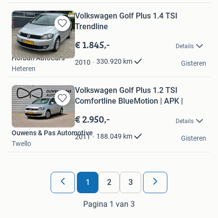
Volkswagen Golf Plus 1.4 TSI
Trendline
Bewaren
in
€ 1.845,-
Details
Mijn
Horban AutoCars
Favorieten
330.920
km
2010
Gisteren
Heteren
Volkswagen Golf Plus 1.2 TSI
Comfortline BlueMotion | APK |
Bewaren
in
€ 2.950,-
Details
Mijn
Ouwens & Pas Automotive
Favorieten
188.049
km
2011
Gisteren
Twello
1
2
3
Pagina 1 van 3