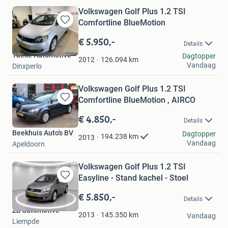
Volkswagen Golf Plus 1.2 TSI
Comfortline BlueMotion
Bewaren
in
€ 5.950,-
Details
Mijn
Taeke Automotive
Dagtopper
Favorieten
126.094
km
2012
Vandaag
Dinxperlo
Volkswagen Golf Plus 1.2 TSI
Comfortline BlueMotion , AIRCO
Bewaren
in
€ 4.850,-
Details
Mijn
Beekhuis Auto's BV
Favorieten
Dagtopper
194.238
km
2013
Vandaag
Apeldoorn
Volkswagen Golf Plus 1.2 TSI
Easyline - Stand kachel - Stoel
Bewaren
in
€ 5.850,-
Details
Mijn
ZB automotive
Favorieten
145.350
km
2013
Vandaag
Liempde