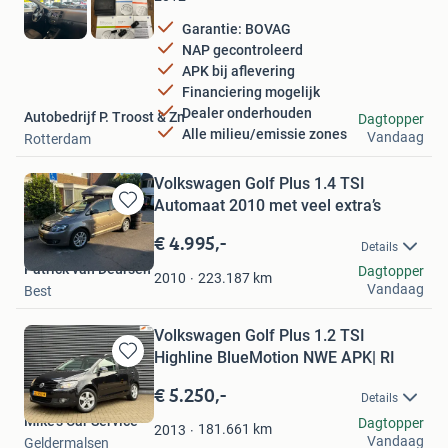
Garantie: BOVAG
NAP gecontroleerd
APK bij aflevering
Financiering mogelijk
Dealer onderhouden
Autobedrijf P. Troost & Zn
Dagtopper
Alle milieu/emissie zones
Vandaag
Rotterdam
Volkswagen Golf Plus 1.4 TSI
Automaat 2010 met veel extra’s
Bewaren
in
€ 4.995,-
Details
Mijn
Patrick van Deursen
Dagtopper
Favorieten
223.187
km
2010
Vandaag
Best
Volkswagen Golf Plus 1.2 TSI
Highline BlueMotion NWE APK| RI
Bewaren
in
€ 5.250,-
Details
Mijn
Mike's Car Service
Dagtopper
Favorieten
181.661
km
2013
Vandaag
Geldermalsen