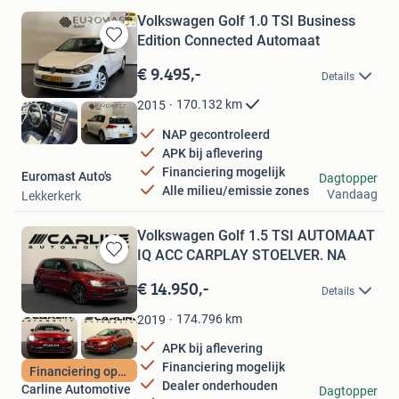
Volkswagen Golf 1.0 TSI Business
Edition Connected Automaat
Bewaren
in
€ 9.495,-
Details
Mijn
Favorieten
170.132
km
2015
NAP gecontroleerd
APK bij aflevering
Financiering mogelijk
Euromast Auto's
Dagtopper
Alle milieu/emissie zones
Vandaag
Lekkerkerk
Volkswagen Golf 1.5 TSI AUTOMAAT
IQ ACC CARPLAY STOELVER. NA
Bewaren
in
€ 14.950,-
Details
Mijn
Favorieten
174.796
km
2019
APK bij aflevering
Financiering mogelijk
Financiering optie
Dealer onderhouden
Carline Automotive
Dagtopper