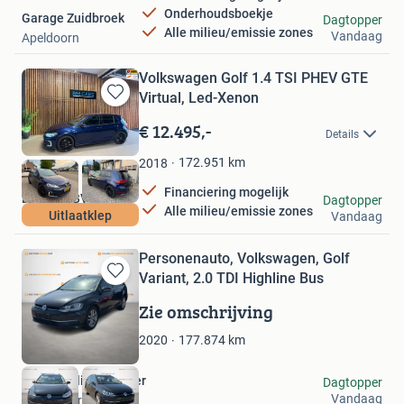
Onderhoudsboekje
Garage Zuidbroek
Dagtopper
Alle milieu/emissie zones
Vandaag
Apeldoorn
Volkswagen Golf 1.4 TSI PHEV GTE
Virtual, Led-Xenon
Bewaren
in
€ 12.495,-
Details
Mijn
Favorieten
172.951
km
2018
Financiering mogelijk
BM Cars BV
Dagtopper
Alle milieu/emissie zones
Uitlaatklep
Vandaag
Boxtel
Personenauto, Volkswagen, Golf
Variant, 2.0 TDI Highline Bus
Bewaren
in
Zie omschrijving
Mijn
Favorieten
177.874
km
2020
Onlineveilingmeester
Dagtopper
Vandaag
Soesterberg