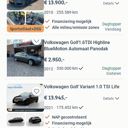
in
€ 13.900,-
Details
Mijn
Favorieten
255.589
km
2010
Financiering mogelijk
Autoplein Nijkerk
Dagtopper
Alle milieu/emissie zones
Sportuitlaat+DSG
Vandaag
Nijkerk
Volkswagen Golf1.6TDI Highline
Bewaren
BlueMotion Automaat Panodak
in
Mijn
€ 2.950,-
Favorieten
Veysel Bektas
Dagtopper
330.000
km
2012
Gisteren
Rotterdam
Volkswagen Golf Variant 1.0 TSI Life
€ 13.945,-
Bewaren
Details
in
Mijn
175.452
km
2021
Favorieten
NAP gecontroleerd
Financiering mogelijk