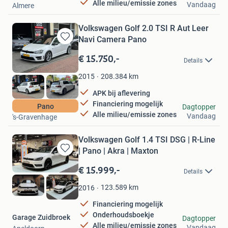
Alle milieu/emissie zones
Vandaag
Almere
Volkswagen Golf 2.0 TSI R Aut Leer
Navi Camera Pano
Bewaren
in
€ 15.750,-
Details
Mijn
Favorieten
208.384
km
2015
APK bij aflevering
Financiering mogelijk
Autostad Den Haag
Pano
Dagtopper
Alle milieu/emissie zones
Vandaag
's-Gravenhage
Volkswagen Golf 1.4 TSI DSG | R-Line
| Pano | Akra | Maxton
Bewaren
in
€ 15.999,-
Details
Mijn
Favorieten
123.589
km
2016
Financiering mogelijk
Onderhoudsboekje
Garage Zuidbroek
Dagtopper
Alle milieu/emissie zones
Vandaag