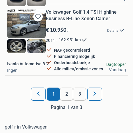
Volkswagen Golf 1.4 TSI Highline
Business R-Line Xenon Camer
Bewaren
in
€ 10.950,-
Details
Mijn
Favorieten
162.951
km
2011
NAP gecontroleerd
Financiering mogelijk
Onderhoudsboekje
Ivanlo Automotive B.V.
Dagtopper
Alle milieu/emissie zones
Vandaag
Ingen
1
2
3
Pagina 1 van 3
golf r in Volkswagen