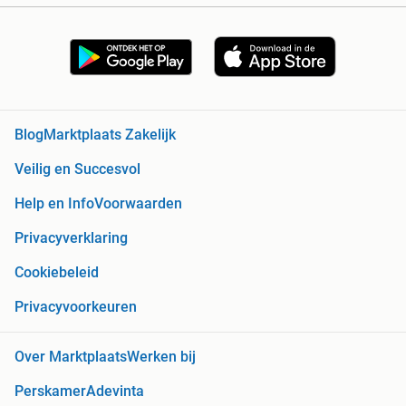
Blog
Marktplaats Zakelijk
Veilig en Succesvol
Help en Info
Voorwaarden
Privacyverklaring
Cookiebeleid
Privacyvoorkeuren
Over Marktplaats
Werken bij
Perskamer
Adevinta