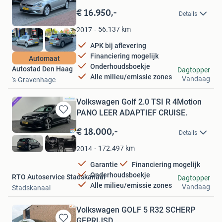
Bewaren
in
€ 16.950,-
Details
Mijn
Favorieten
56.137
km
2017
APK bij aflevering
Financiering mogelijk
Automaat
Onderhoudsboekje
Autostad Den Haag
Dagtopper
Alle milieu/emissie zones
Vandaag
's-Gravenhage
Volkswagen Golf 2.0 TSI R 4Motion
PANO LEER ADAPTIEF CRUISE.
Bewaren
in
€ 18.000,-
Details
Mijn
Favorieten
172.497
km
2014
Garantie
Financiering mogelijk
Onderhoudsboekje
RTO Autoservice Stadskanaal
Dagtopper
Alle milieu/emissie zones
Vandaag
Stadskanaal
Volkswagen GOLF 5 R32 SCHERP
GEPRIJSD