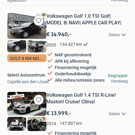
Apeldoorn
Volkswagen Golf 1.0 TSI Golf|
MODEL 8| NAVI| APPLE CAR PLAY|
Bewaren
in
€ 14.940,-
Details
Mijn
Favorieten
134.427
km
2020
NAP gecontroleerd
GOLF 8 NW MODEL
APK bij aflevering
Financiering mogelijk
Onderhoudsboekje
Select Autocentrum
Dagtopper
Alle milieu/emissie zones
Vandaag
Capelle aan den IJssel
Volkswagen Golf 1.4 TSI R-Line!
Maxton! Cruise! Clima!
Bewaren
in
€ 13.999,-
Details
Mijn
Favorieten
147.807
km
2014
Financiering mogelijk