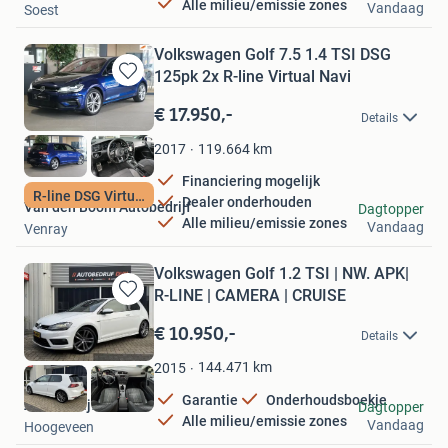
Alle milieu/emissie zones
Vandaag
Soest
Volkswagen Golf 7.5 1.4 TSI DSG
125pk 2x R-line Virtual Navi
Bewaren
in
€ 17.950,-
Details
Mijn
Favorieten
119.664
km
2017
Financiering mogelijk
R-line DSG Virtual
Dealer onderhouden
Van den Boom Autobedrijf
Dagtopper
Alle milieu/emissie zones
Vandaag
Venray
Volkswagen Golf 1.2 TSI | NW. APK|
R-LINE | CAMERA | CRUISE
Bewaren
in
€ 10.950,-
Details
Mijn
Favorieten
144.471
km
2015
Garantie
Onderhoudsboekje
Autobedrijf DVH
Dagtopper
Alle milieu/emissie zones
Vandaag
Hoogeveen