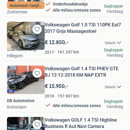
Onderhoudsboekje
Trust Auto’s
Automaat-Carplay
Dagtopper
Alle milieu/emissie zones
Vandaag
Zoetermeer
Volkswagen Golf 1.0 TSI 110PK Eat7
2017 Grijs Massagestoel
Bewaren
in
€ 12.850,-
Details
Mijn
Sfas Autobedrijf
Dagtopper
Favorieten
161.247
km
2017
Vandaag
Hillegom
Volkswagen Golf 1.4 TSI PHEV GTE
BJ 12-12-2018 KM NAP EXTR
Bewaren
in
€ 15.950,-
Details
Mijn
Favorieten
157.997
km
2018
DB Automotive
Dagtopper
Alle milieu/emissie zones
Vandaag
Rotterdam
Volkswagen GOLF 1.4 TSI Highline
Business R Aut Navi Camera