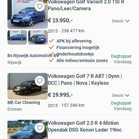
Volkswagen Golf Variant 2.0 TSI R
Pano/Leer/Camera
Bewaren
in
€ 13.950,-
Details
Mijn
Favorieten
238.477
km
2015
APK bij aflevering
Financiering mogelijk
Onderhoudsboekje
Bs Rijswijk Automotive BV
Dagtopper
Alle milieu/emissie zones
Vandaag
Rijswijk
Volkswagen Golf 7 R ABT | Dynn |
DCC | Pano | Nova | Keyless
Bewaren
in
€ 19.995,-
Details
Mijn
ME Car Cleaning
Dagtopper
Favorieten
157.346
km
2015
Vandaag
Emmen
Volkswagen Golf 2.0 R 4-Motion
Opendak DSG Xenon Leder 19inc
Bewaren