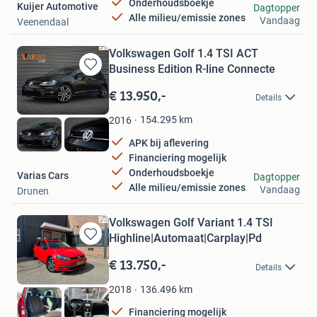
Onderhoudsboekje
Kuijer Automotive
Dagtopper
Alle milieu/emissie zones
Vandaag
Veenendaal
Volkswagen Golf 1.4 TSI ACT
Business Edition R-line Connecte
Bewaren
in
€ 13.950,-
Details
Mijn
Favorieten
154.295
km
2016
APK bij aflevering
Financiering mogelijk
Onderhoudsboekje
Varias Cars
Dagtopper
Alle milieu/emissie zones
Vandaag
Drunen
Volkswagen Golf Variant 1.4 TSI
Highline|Automaat|Carplay|Pd
Bewaren
in
€ 13.750,-
Details
Mijn
Favorieten
136.496
km
2018
Financiering mogelijk