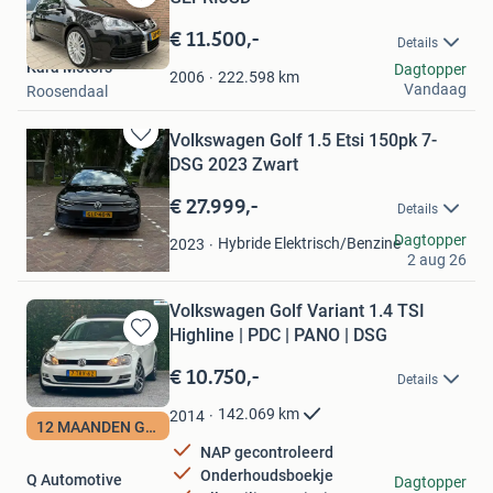
Bewaren
in
€ 11.500,-
Details
Mijn
Kara Motors
Dagtopper
Favorieten
222.598
km
2006
Vandaag
Roosendaal
Volkswagen Golf 1.5 Etsi 150pk 7-
Bewaren
DSG 2023 Zwart
in
Mijn
€ 27.999,-
Details
Favorieten
Yusuf Demir
Dagtopper
Hybride Elektrisch/Benzine
2023
2 aug 26
Amsterdam
Volkswagen Golf Variant 1.4 TSI
Highline | PDC | PANO | DSG
Bewaren
in
€ 10.750,-
Details
Mijn
Favorieten
142.069
km
2014
12 MAANDEN GARANTY
NAP gecontroleerd
Onderhoudsboekje
Q Automotive
Dagtopper