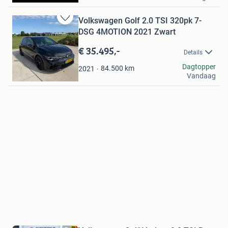
Volkswagen Golf 2.0 TSI 320pk 7-
Bewaren
DSG 4MOTION 2021 Zwart
in
Mijn
€ 35.495,-
Details
Favorieten
Lucca
Dagtopper
84.500
km
2021
Vandaag
Lambertschaag