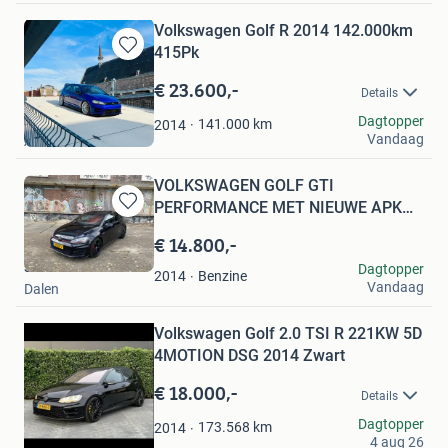
Volkswagen Golf R 2014 142.000km
415Pk
Bewaren
in
€ 23.600,-
Details
Mijn
Favorieten
ShrimpsAndMore
Dagtopper
141.000
km
2014
Vandaag
Arnhem
VOLKSWAGEN GOLF GTI
PERFORMANCE MET NIEUWE APK
Bewaren
DSG 300+PK
in
€ 14.800,-
Mijn
sven de weerd
Dagtopper
Favorieten
Benzine
2014
Vandaag
Dalen
Bewaren
in
Mijn
Volkswagen Golf 2.0 TSI R 221KW 5D
Favorieten
4MOTION DSG 2014 Zwart
€ 18.000,-
Details
Ken
Dagtopper
173.568
km
2014
4 aug 26
Haaksbergen