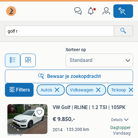
Volkswagen
Sorteer op
Alle afstanden…
Bewaar je zoekopdracht
Filters
Auto's
Volkswagen
Te koop
VW Golf | RLINE | 1.2 TSI | 105PK
€ 9.850,-
Bewaren
Details
in
Shenna
Dagtopper
Mijn
133.200
km
2014
Vandaag
Geldrop
Favorieten