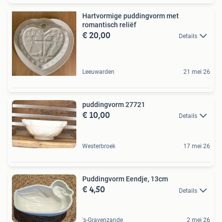
Hartvormige puddingvorm met
romantisch reliëf
€ 20,00
Details
Leeuwarden
21 mei 26
puddingvorm 27721
€ 10,00
Details
Westerbroek
17 mei 26
Puddingvorm Eendje, 13cm
€ 4,50
Details
's-Gravenzande
2 mei 26