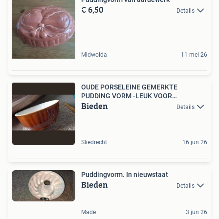
€ 6,50
Details
Midwolda
11 mei 26
OUDE PORSELEINE GEMERKTE
PUDDING VORM -LEUK VOOR
Bieden
DECORATIE
Details
Sliedrecht
16 jun 26
Puddingvorm. In nieuwstaat
Bieden
Details
Made
3 jun 26