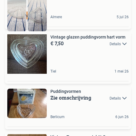
Onzeschuur
Almere
5 jul 26
Vintage glazen puddingvorm hart vorm
€ 7,50
Details
Tiel
1 mei 26
Puddingvormen
Zie omschrijving
Details
Berlicum
6 jun 26