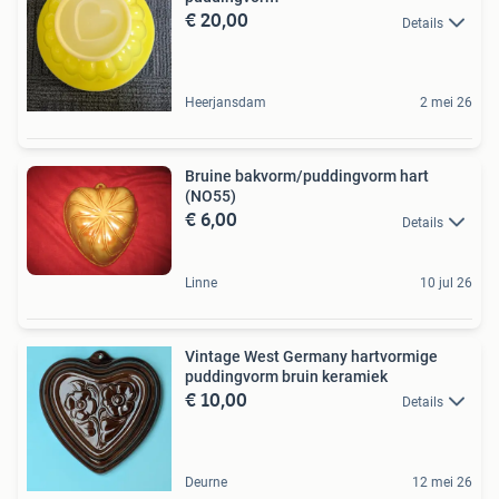
€ 20,00
Details
Heerjansdam
2 mei 26
Bruine bakvorm/puddingvorm hart
(NO55)
€ 6,00
Details
Linne
10 jul 26
Vintage West Germany hartvormige
puddingvorm bruin keramiek
€ 10,00
Details
Deurne
12 mei 26