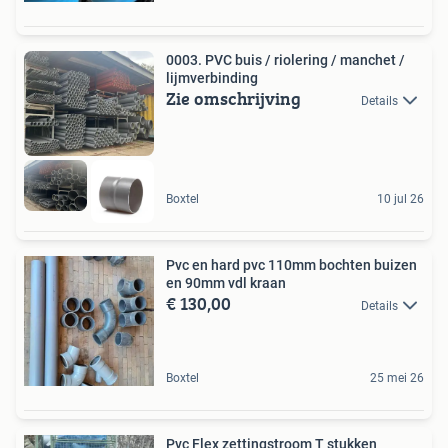
0003. PVC buis / riolering / manchet /
lijmverbinding
Zie omschrijving
Details
Boxtel
10 jul 26
Pvc en hard pvc 110mm bochten buizen
en 90mm vdl kraan
€ 130,00
Details
Boxtel
25 mei 26
Pvc Flex zettingstroom T stukken