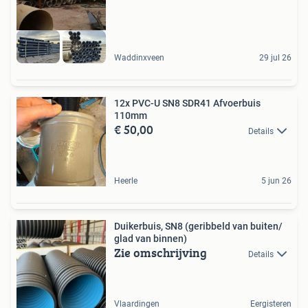
Waddinxveen
29 jul 26
12x PVC-U SN8 SDR41 Afvoerbuis
110mm
€ 50,00
Details
Heerle
5 jun 26
Duikerbuis, SN8 (geribbeld van buiten/
glad van binnen)
Zie omschrijving
Details
Vlaardingen
Eergisteren