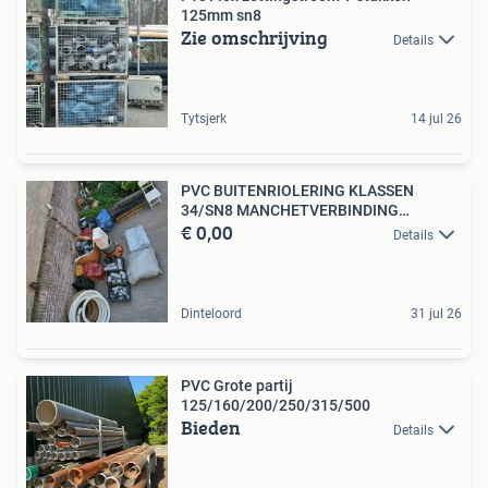
125mm sn8
Zie omschrijving
Details
Tytsjerk
14 jul 26
PVC BUITENRIOLERING KLASSEN
34/SN8 MANCHETVERBINDING
€ 0,00
WEGENBO
Details
Dinteloord
31 jul 26
PVC Grote partij
125/160/200/250/315/500
Bieden
Details