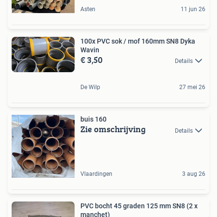
Asten
11 jun 26
100x PVC sok / mof 160mm SN8 Dyka
Wavin
€ 3,50
Details
De Wilp
27 mei 26
buis 160
Zie omschrijving
Details
Vlaardingen
3 aug 26
PVC bocht 45 graden 125 mm SN8 (2 x
manchet)