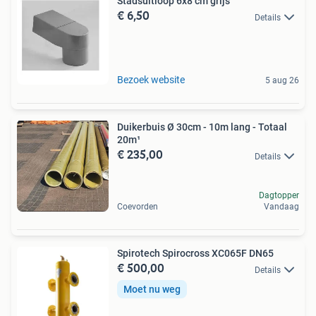
Stadsuitloop 6x8 cm grijs
€ 6,50
Details
Bezoek website
5 aug 26
Duikerbuis Ø 30cm - 10m lang - Totaal
20m¹
€ 235,00
Details
Dagtopper
Coevorden
Vandaag
Spirotech Spirocross XC065F DN65
€ 500,00
Details
Moet nu weg