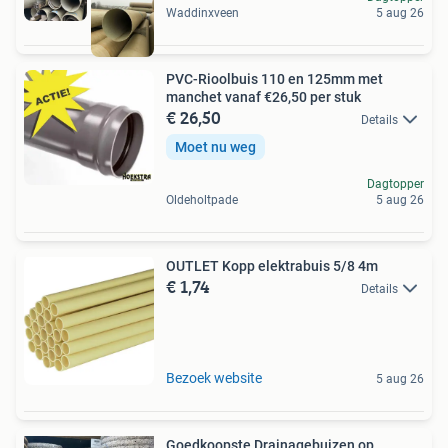
Waddinxveen
5 aug 26
PVC-Rioolbuis 110 en 125mm met
manchet vanaf €26,50 per stuk
€ 26,50
Details
Moet nu weg
Dagtopper
Oldeholtpade
5 aug 26
OUTLET Kopp elektrabuis 5/8 4m
€ 1,74
Details
Bezoek website
5 aug 26
Goedkoopste Drainagebuizen op