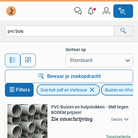
Buizen en Afvoer
Sorteer op
Alle afstanden…
Bewaar je zoekopdracht
Filters
Doe-het-zelf en Verbouw
Buizen en Afvoer
PVC Buizen en hulpstukken - SN8 tegen
BODEM prijzen!
Zie omschrijving
Details
Topadvertentie