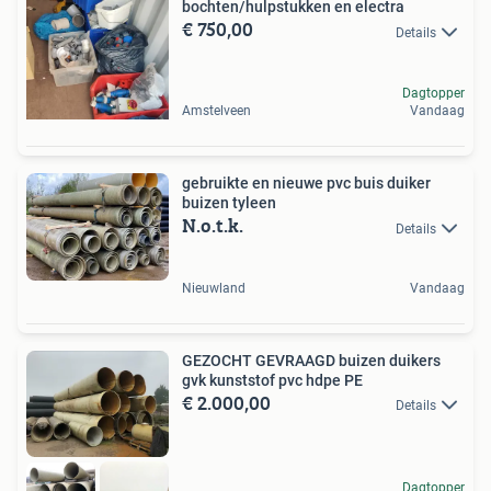
bochten/hulpstukken en electra
€ 750,00
Details
Dagtopper
Amstelveen
Vandaag
gebruikte en nieuwe pvc buis duiker
buizen tyleen
N.o.t.k.
Details
Nieuwland
Vandaag
GEZOCHT GEVRAAGD buizen duikers
gvk kunststof pvc hdpe PE
€ 2.000,00
Details
Dagtopper