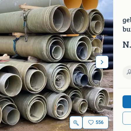
ge
bu
N.
556