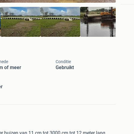
nede
Conditie
m of meer
Gebruikt
er
er buizen van 11 cm tot 3000 cm tot 12 meter lang