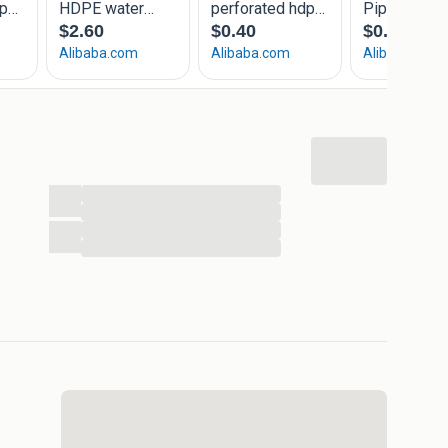
...
...
...
...