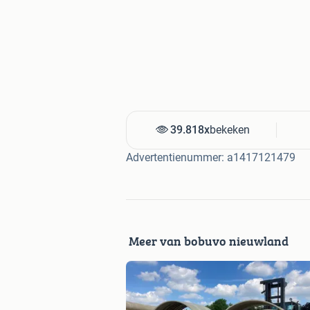
39.818x
bekeken
Advertentienummer: a1417121479
Meer van bobuvo nieuwland