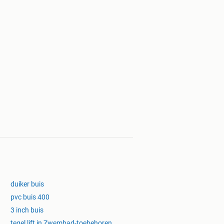
duiker buis
pvc buis 400
3 inch buis
tegel lift in Zwembad-toebehoren