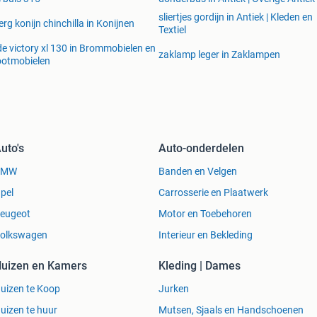
sliertjes gordijn in Antiek | Kleden en
rg konijn chinchilla in Konijnen
Textiel
de victory xl 130 in Brommobielen en
zaklamp leger in Zaklampen
ootmobielen
uto's
Auto-onderdelen
BMW
Banden en Velgen
pel
Carrosserie en Plaatwerk
eugeot
Motor en Toebehoren
olkswagen
Interieur en Bekleding
uizen en Kamers
Kleding | Dames
uizen te Koop
Jurken
uizen te huur
Mutsen, Sjaals en Handschoenen