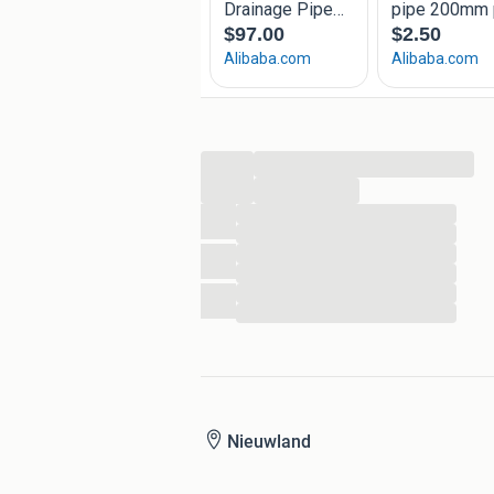
...
...
...
...
...
...
...
...
Nieuwland