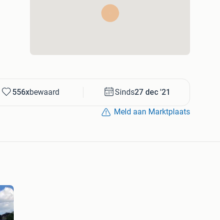
556x
bewaard
Sinds
27 dec '21
Meld aan Marktplaats