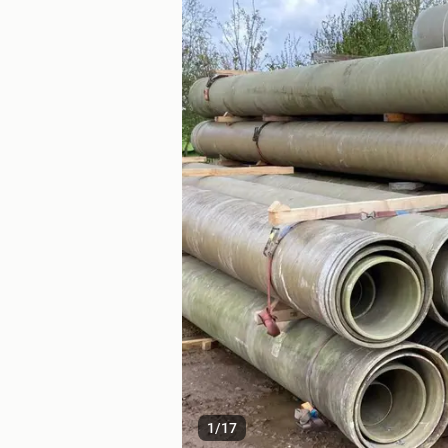
1
/
17