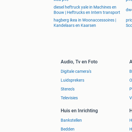
diesel heftruck yale in Machines en
dwe
Bouw | Heftrucks en Intern transport
hagberg ikea in Woonaccessoires |
pri
Kandelaars en Kaarsen
Sc
Audio, Tv en Foto
A
Digitale camera's
Luidsprekers
O
Stereo's
P
Televisies
V
Huis en Inrichting
H
Bankstellen
H
Bedden
H