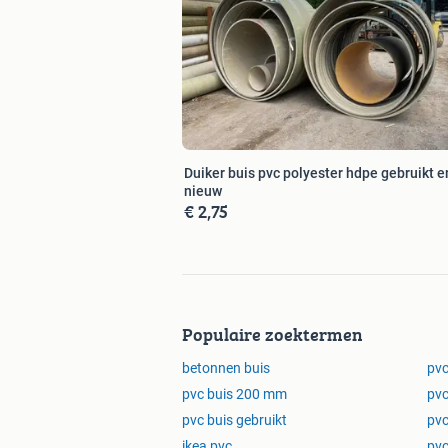
Duiker buis pvc polyester hdpe gebruikt e
nieuw
€ 2,75
Populaire zoektermen
betonnen buis
pvc
pvc buis 200 mm
pvc
pvc buis gebruikt
pvc
ikea pvc
pvc