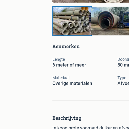
Kenmerken
Lengte
Doors
6 meter of meer
80 m
Materiaal
Type
Overige materialen
Afvo
Beschrijving
te koop grote voorraad duiker en afvo