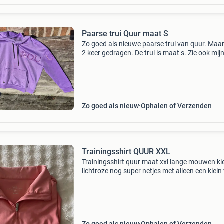
Paarse trui Quur maat S
Zo goed als nieuwe paarse trui van quur. Maar
2 keer gedragen. De trui is maat s. Zie ook mij
andere advertenties!
Zo goed als nieuw
Ophalen of Verzenden
Trainingsshirt QUUR XXL
Trainingsshirt quur maat xxl lange mouwen kl
lichtroze nog super netjes met alleen een klein 
aan de onderkant en op de mouw. De kraag is
beetje verkleurd. Nieuwprijs was €34,97 ook