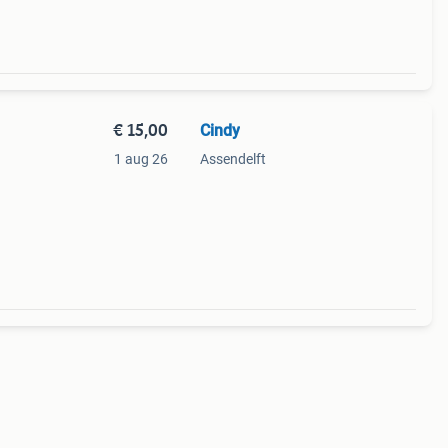
€ 15,00
Cindy
1 aug 26
Assendelft