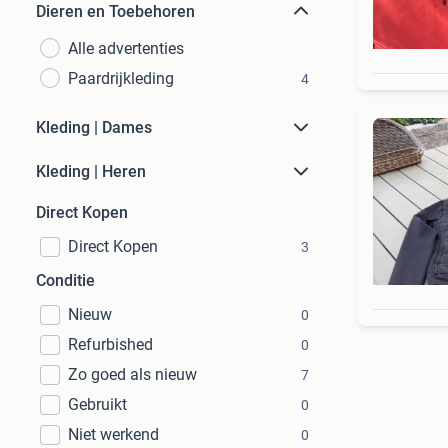
Dieren en Toebehoren
Alle advertenties
Paardrijkleding
4
Kleding | Dames
Kleding | Heren
Direct Kopen
Direct Kopen
3
Conditie
Nieuw
0
Refurbished
0
Zo goed als nieuw
7
Gebruikt
0
Niet werkend
0