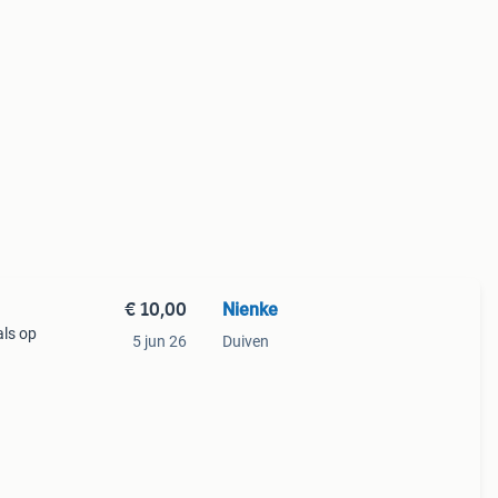
€ 10,00
Nienke
als op
5 jun 26
Duiven