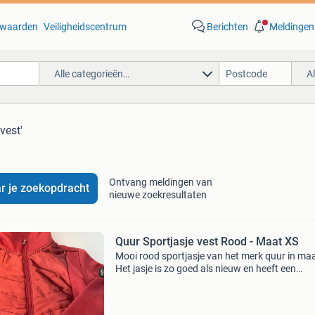
waarden
Veiligheidscentrum
Berichten
Meldingen
Alle categorieën…
A
vest'
Ontvang meldingen van
r je zoekopdracht
nieuwe zoekresultaten
Quur Sportjasje vest Rood - Maat XS
Mooi rood sportjasje van het merk quur in maa
Het jasje is zo goed als nieuw en heeft een
gewatteerd voor- en achterpand voor extra
warmte. Ideaal voor sportieve activiteiten, zoa
paardrijden o