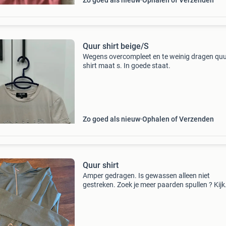
Zo goed als nieuw
Ophalen of Verzenden
Quur shirt beige/S
Wegens overcompleet en te weinig dragen qu
shirt maat s. In goede staat.
Zo goed als nieuw
Ophalen of Verzenden
Quur shirt
Amper gedragen. Is gewassen alleen niet
gestreken. Zoek je meer paarden spullen ? Kijk
gerust op mijn account spaat meer op en kom
veel meer aan. Alles mag voor kleine prijzen w
ook merk! Onder