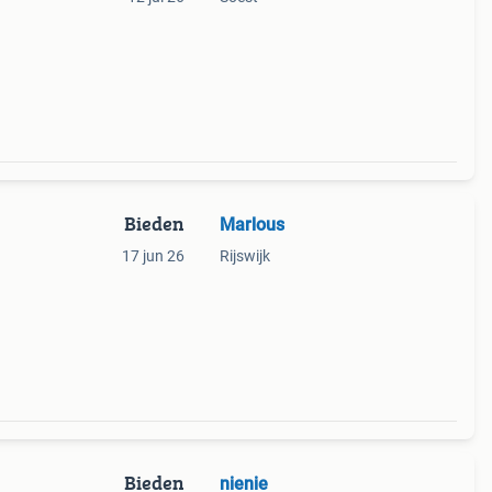
t een
armte
Bieden
Marlous
17 jun 26
Rijswijk
Bieden
nienie