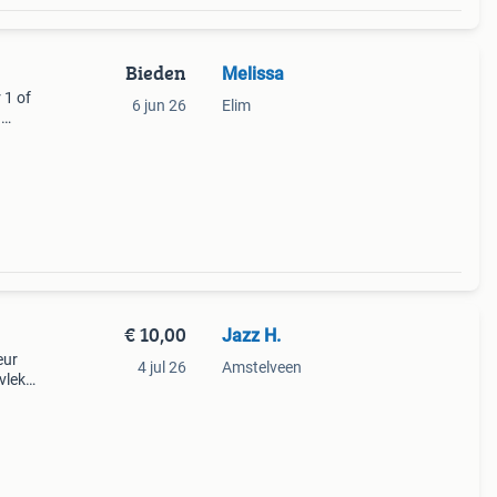
Bieden
Melissa
 1 of
6 jun 26
Elim
n
€ 10,00
Jazz H.
eur
4 jul 26
Amstelveen
vlekje
 een