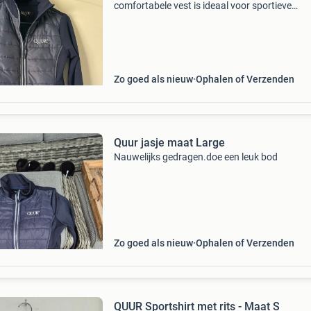
comfortabele vest is ideaal voor sportieve
activiteiten of als casual kledingstuk. Het heef
gewatteerd voor- en achterpand voor extra w
en
Zo goed als nieuw
Ophalen of Verzenden
Quur jasje maat Large
Nauwelijks gedragen.doe een leuk bod
Zo goed als nieuw
Ophalen of Verzenden
QUUR Sportshirt met rits - Maat S