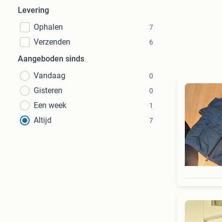
Levering
Ophalen
7
Verzenden
6
Aangeboden sinds
Vandaag
0
Gisteren
0
Een week
1
Altijd
7