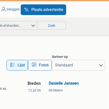
Inloggen
Plaats advertentie
lle afstanden…
Zoek
Sorteer op
Lijst
Foto’s
Bieden
Danielle Janssen
t xs.
12 jul 26
De Meern
ls