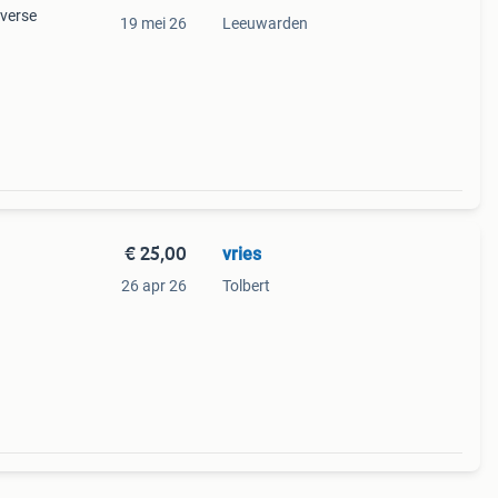
iverse
19 mei 26
Leeuwarden
e- en
€ 25,00
vries
26 apr 26
Tolbert