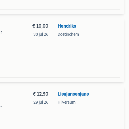
€ 10,00
Hendriks
ur
30 jul 26
Doetinchem
€ 12,50
Lisajansenjans
29 jul 26
Hilversum
t nog
eg