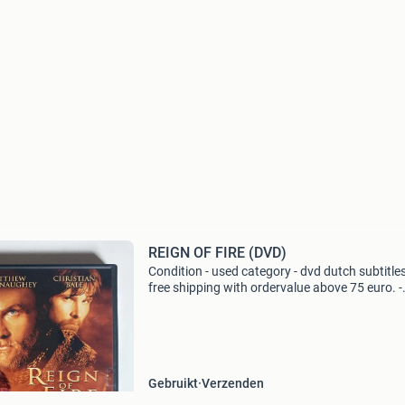
REIGN OF FIRE (DVD)
Condition - used category - dvd dutch subtitles
free shipping with ordervalue above 75 euro. -
Carduelis & media - carduelis & media is a spec
movie reseller, with tens of thousand
Gebruikt
Verzenden