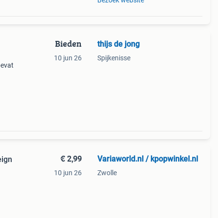
Bezoek website
Bieden
thijs de jong
10 jun 26
Spijkenisse
bevat
 goed
ram
€ 2,99
Variaworld.nl / kpopwinkel.nl
eign
10 jun 26
Zwolle
nd