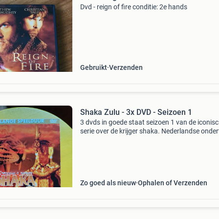
Dvd - reign of fire conditie: 2e hands
Gebruikt
Verzenden
Shaka Zulu - 3x DVD - Seizoen 1
3 dvds in goede staat seizoen 1 van de iconis
serie over de krijger shaka. Nederlandse ondert
this story documents the great warrior who
revolutionized the tactics of warfare and crea
the g
Zo goed als nieuw
Ophalen of Verzenden