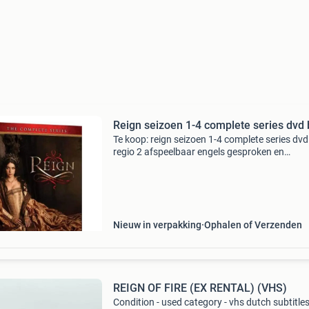
Reign seizoen 1-4 complete series dvd
Te koop: reign seizoen 1-4 complete series dv
regio 2 afspeelbaar engels gesproken en
ondertiteld prijs: op aanvraag kijk ook eens na
mijn andere advertenties!
Nieuw in verpakking
Ophalen of Verzenden
REIGN OF FIRE (EX RENTAL) (VHS)
Condition - used category - vhs dutch subtitles