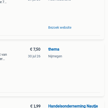
ve 75
s a
Bezoek website
€ 7,50
thema
t van
30 jul 26
Nijmegen
er
er
sico
€ 1,99
Handelsonderneming Nautje