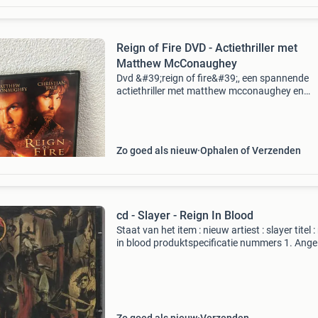
Reign of Fire DVD - Actiethriller met
Matthew McConaughey
Dvd &#39;reign of fire&#39;, een spannende
actiethriller met matthew mcconaughey en
christian bale. De film is geregisseerd door de
regisseur van the x-files. De dvd is in goede st
bevat
Zo goed als nieuw
Ophalen of Verzenden
cd - Slayer - Reign In Blood
Staat van het item : nieuw artiest : slayer titel :
in blood produktspecificatie nummers 1. Angel
death 2. Piece by piece 3. Necrophobic 4. Altar
sacrifice 5. Jesus saves 6. Criminally ins