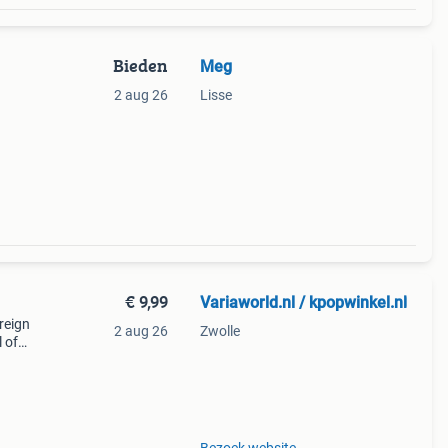
Bieden
Meg
2 aug 26
Lisse
aat en
€ 9,99
Variaworld.nl / kpopwinkel.nl
 reign
2 aug 26
Zwolle
 of
 of