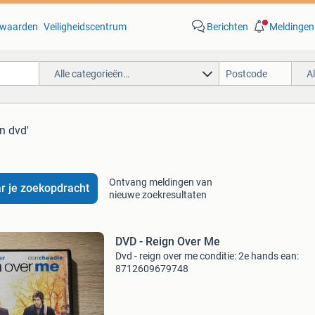
waarden
Veiligheidscentrum
Berichten
Meldingen
Alle categorieën…
A
gn dvd'
Ontvang meldingen van
r je zoekopdracht
nieuwe zoekresultaten
DVD - Reign Over Me
Dvd - reign over me conditie: 2e hands ean:
8712609679748