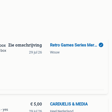
Zie omschrijving
Retro Games Series Merchandise
 box
d box
29 jul 26
Wouw
ar
€ 5,00
CARDUELIS & MEDIA
 - yes
29 jul 26
Heel Nederland