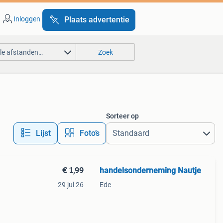
Inloggen
Plaats advertentie
lle afstanden…
Zoek
Sorteer op
Lijst
Foto’s
€ 1,99
handelsonderneming Nautje
29 jul 26
Ede