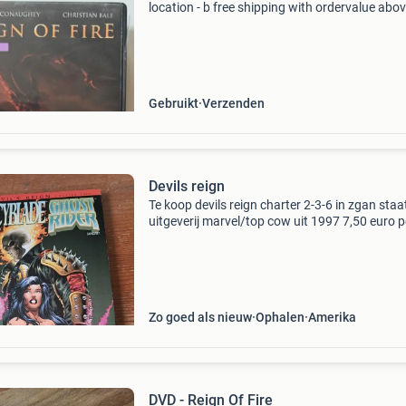
location - b free shipping with ordervalue abo
euro. - Carduelis & media - carduelis & media i
specialist movie reseller, with ten
Gebruikt
Verzenden
Devils reign
Te koop devils reign charter 2-3-6 in zgan staa
uitgeverij marvel/top cow uit 1997 7,50 euro p
stuk zie ook mijn andere advertenties voor me
strips boeken en dvds bij verzending kosten/ri
Zo goed als nieuw
Ophalen
Amerika
DVD - Reign Of Fire