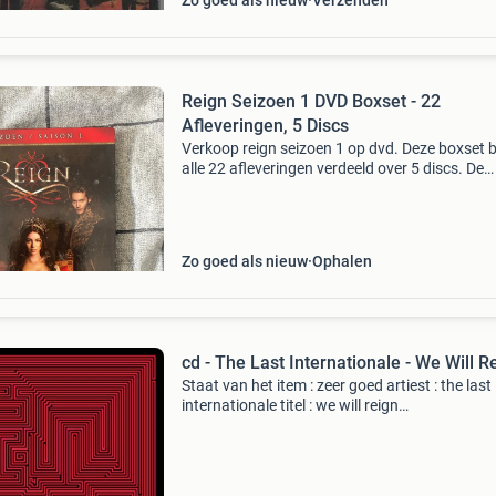
Zo goed als nieuw
Verzenden
Reign Seizoen 1 DVD Boxset - 22
Afleveringen, 5 Discs
Verkoop reign seizoen 1 op dvd. Deze boxset 
alle 22 afleveringen verdeeld over 5 discs. De
dvd&#39;s zijn in goede staat en de box is zo
als nieuw. Ideaal voor fans van historische d
Zo goed als nieuw
Ophalen
cd - The Last Internationale - We Will R
Staat van het item : zeer goed artiest : the last
internationale titel : we will reign
produktspecificatie nummers 1. Life, liberty, a
the pursuit of indian blood 2. We will reign 3.
Wanted man 4. K