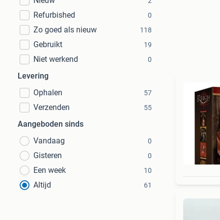
Nieuw
2
Refurbished
0
Zo goed als nieuw
118
Gebruikt
19
Niet werkend
0
Levering
Ophalen
57
Verzenden
55
Aangeboden sinds
Vandaag
0
Gisteren
0
Een week
10
Altijd
61