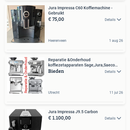
Jura Impressa C60 Koffiemachine -
Gebruikt
€ 75,00
Details
Heerenveen
1 aug 26
Reparatie &Onderhoud
koffiezetapparaten Sage,Jura,Saeco
Bieden
>>>>
Details
Utrecht
11 jul 26
Jura Impressa J9.5 Carbon
€ 1.100,00
Details