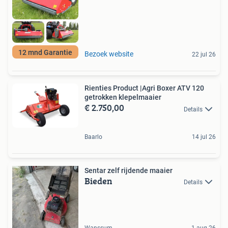
12 mnd Garantie
Bezoek website
22 jul 26
Rienties Product |Agri Boxer ATV 120
getrokken klepelmaaier
€ 2.750,00
Details
Baarlo
14 jul 26
Sentar zelf rijdende maaier
Bieden
Details
Wanssum
1 aug 26