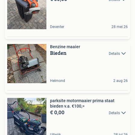
Deventer
28 mei 26
Benzine maaier
Bieden
Details
Helmond
2 aug 26
parksite motormaaier prima staat
bieden v.a. €100,=
€ 0,00
Details
Uitwijk
28 jul 26