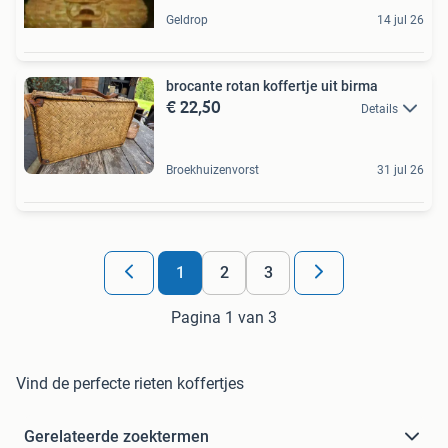
Geldrop
14 jul 26
brocante rotan koffertje uit birma
€ 22,50
Details
Broekhuizenvorst
31 jul 26
1
2
3
Pagina 1 van 3
Vind de perfecte rieten koffertjes
Gerelateerde zoektermen