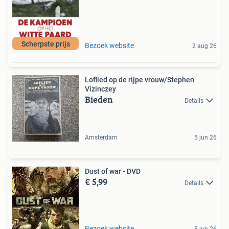
Scherpste prijs
Bezoek website
2 aug 26
Loflied op de rijpe vrouw/Stephen
Vizinczey
Bieden
Details
Amsterdam
5 jun 26
Dust of war - DVD
€ 5,99
Details
Bezoek website