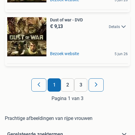
5 jun 26
Dust of war - DVD
€ 9,13
Details
Bezoek website
5 jun 26
1
2
3
Pagina 1 van 3
Prachtige afbeeldingen van rijpe vrouwen
Gerelateerde zoektermen