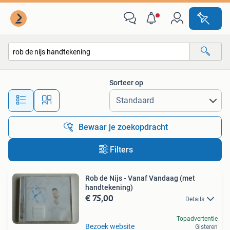
Alle categorieën…
Sorteer op
Alle afstanden…
Bewaar je zoekopdracht
Filters
Rob de Nijs - Vanaf Vandaag (met
handtekening)
€ 75,00
Details
Topadvertentie
Bezoek website
Gisteren