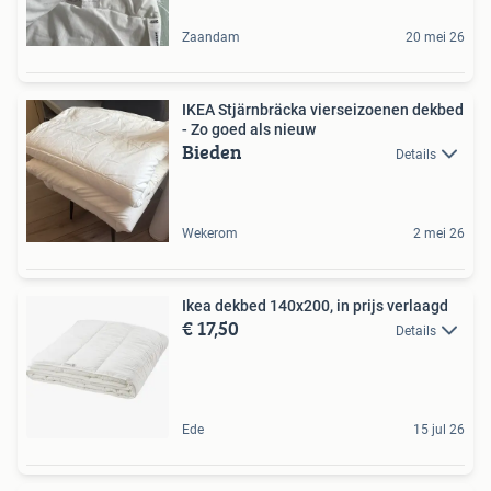
Zaandam
20 mei 26
IKEA Stjärnbräcka vierseizoenen dekbed
- Zo goed als nieuw
Bieden
Details
Wekerom
2 mei 26
Ikea dekbed 140x200, in prijs verlaagd
€ 17,50
Details
Ede
15 jul 26