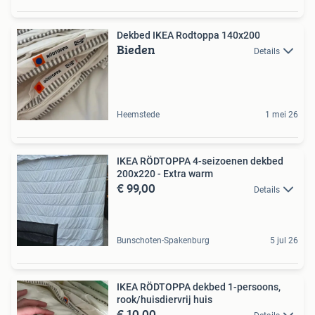
Dekbed IKEA Rodtoppa 140x200
Bieden
Details
Heemstede
1 mei 26
IKEA RÖDTOPPA 4-seizoenen dekbed
200x220 - Extra warm
€ 99,00
Details
Bunschoten-Spakenburg
5 jul 26
IKEA RÖDTOPPA dekbed 1-persoons,
rook/huisdiervrij huis
€ 10,00