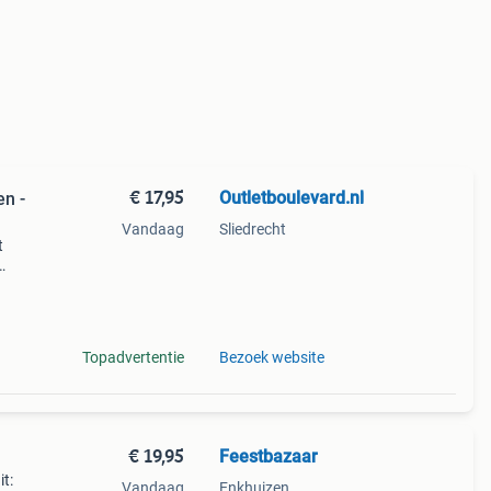
€ 17,95
Outletboulevard.nl
en -
Vandaag
Sliedrecht
t
ippie
Topadvertentie
Bezoek website
€ 19,95
Feestbazaar
t:
Vandaag
Enkhuizen