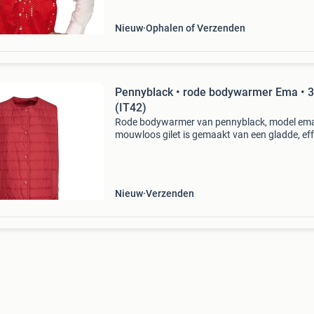
Nieuw
Ophalen of Verzenden
Pennyblack • rode bodywarmer Ema • 
(IT42)
Rode bodywarmer van pennyblack, model ema
mouwloos gilet is gemaakt van een gladde, ef
rode stof, heeft een rechte pasvorm en is licht
gevoerd. De bodywarmer sluit aan de voorzijd
drukkno
Nieuw
Verzenden