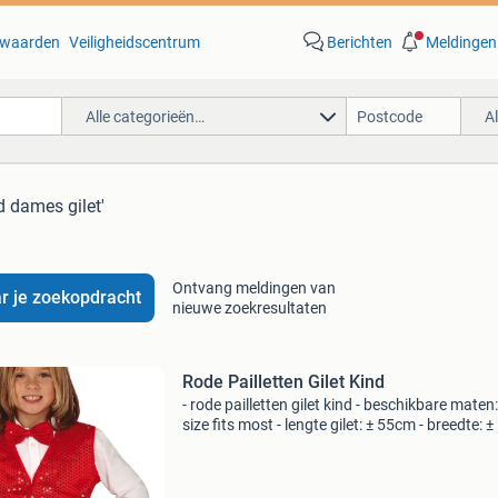
waarden
Veiligheidscentrum
Berichten
Meldingen
Alle categorieën…
A
d dames gilet'
Ontvang meldingen van
r je zoekopdracht
nieuwe zoekresultaten
Rode Pailletten Gilet Kind
- rode pailletten gilet kind - beschikbare maten
size fits most - lengte gilet: ± 55cm - breedte: ±
cm - materiaal: polyester exclusief strik en wit
blouse! * Nr.1 In verkleedkleding & f