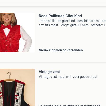
Rode Pailletten Gilet Kind
- rode pailletten gilet kind - beschikbare maten
size fits most - lengte gilet: ± 55cm - breedte: ±
cm - materiaal: polyester exclusief strik en wit
blouse! * Nr.1 In verkleedkleding & f
Nieuw
Ophalen of Verzenden
Vintage vest
Vintage vest maat m in zeer goede staat