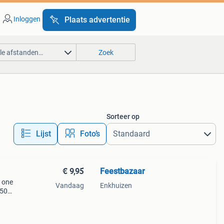
Inloggen
Plaats advertentie
lle afstanden…
Zoek
Sorteer op
Lijst
Foto’s
€ 9,95
Feestbazaar
: one
Vandaag
Enkhuizen
 50
te