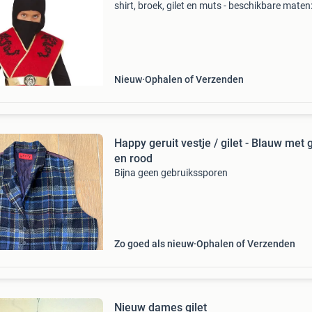
shirt, broek, gilet en muts - beschikbare maten:
7-9 en 10-12 jaar - materiaal: 100% polyester 5
105-115cm 7-9 = 115-135cm 10-12 = 135-14
Nieuw
Ophalen of Verzenden
Happy geruit vestje / gilet - Blauw met 
en rood
Bijna geen gebruikssporen
Zo goed als nieuw
Ophalen of Verzenden
Nieuw dames gilet