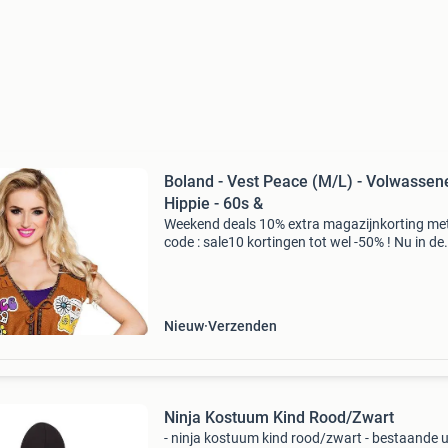
Boland - Vest Peace (M/L) - Volwassen
Hippie - 60s &
Weekend deals 10% extra magazijnkorting me
code : sale10 kortingen tot wel -50% ! Nu in de
aanbieding van € 29,99 voor € 17,95! Boland h
gilet peace dit hippie gilet voor vrouwen is br
Nieuw
Verzenden
Ninja Kostuum Kind Rood/Zwart
- ninja kostuum kind rood/zwart - bestaande ui