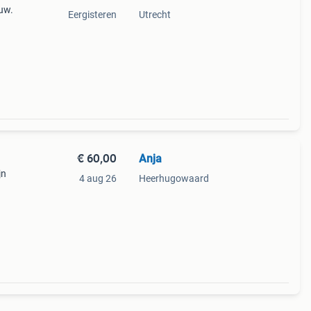
euw.
Eergisteren
Utrecht
€ 60,00
Anja
jn
4 aug 26
Heerhugowaard