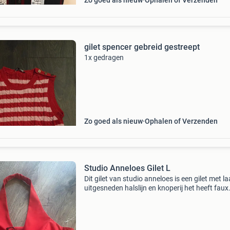
Zo goed als nieuw
Ophalen of Verzenden
gilet spencer gebreid gestreept
1x gedragen
Zo goed als nieuw
Ophalen of Verzenden
Studio Anneloes Gilet L
Dit gilet van studio anneloes is een gilet met l
uitgesneden halslijn en knoperij het heeft faux
paspelzakken voor en een getailleerde fit stofd
3( heavy stofdikte) winkelprijs 109,95 nieuw 