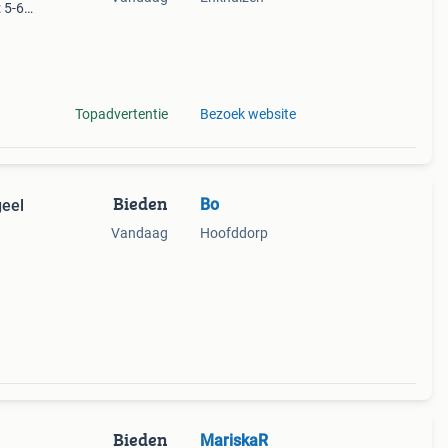
 5-6,
-6 =
8cm *
Topadvertentie
Bezoek website
Bieden
Bo
geel
Vandaag
Hoofddorp
Bieden
MariskaR