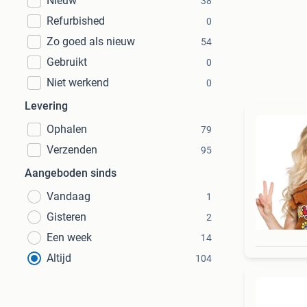
Nieuw
38
Refurbished
0
Zo goed als nieuw
54
Gebruikt
0
Niet werkend
0
Levering
Ophalen
79
Verzenden
95
Aangeboden sinds
Vandaag
1
Gisteren
2
Een week
14
Altijd
104