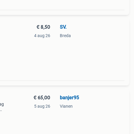
€ 8,50
SV.
4 aug 26
Breda
€ 65,00
banjer95
aag
5 aug 26
Vianen
ikte
met