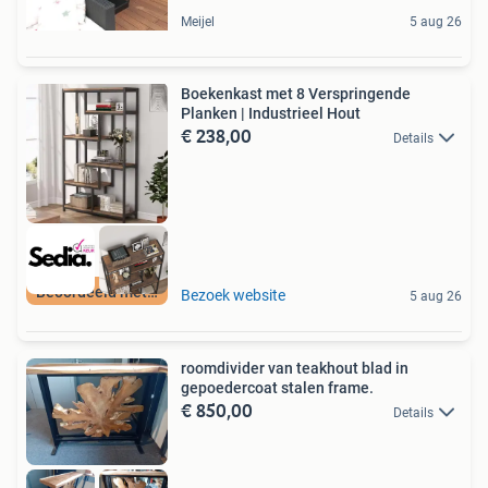
Meijel
5 aug 26
Boekenkast met 8 Verspringende
Planken | Industrieel Hout
€ 238,00
Details
Beoordeeld met 9+
Bezoek website
5 aug 26
roomdivider van teakhout blad in
gepoedercoat stalen frame.
€ 850,00
Details