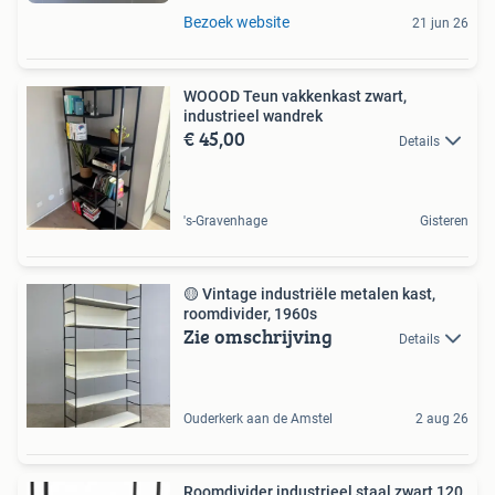
Bezoek website
21 jun 26
WOOOD Teun vakkenkast zwart,
industrieel wandrek
€ 45,00
Details
's-Gravenhage
Gisteren
🟡 Vintage industriële metalen kast,
roomdivider, 1960s
Zie omschrijving
Details
Ouderkerk aan de Amstel
2 aug 26
Roomdivider industrieel staal zwart 120