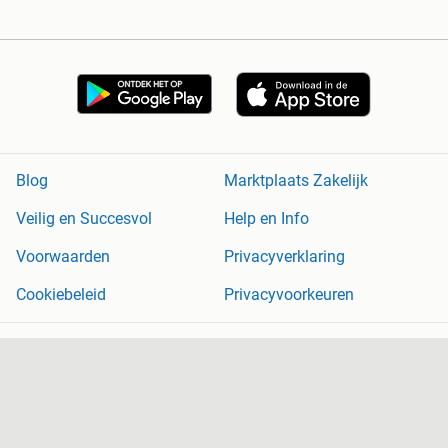
Blog
Marktplaats Zakelijk
Veilig en Succesvol
Help en Info
Voorwaarden
Privacyverklaring
Cookiebeleid
Privacyvoorkeuren
Over Marktplaats
Werken bij
Perskamer
Adevinta
2dehands
2ememain