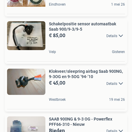
Eindhoven
1 mei 26
Schakelpositie sensor automaatbak
Saab 900/9-3/9-5
€ 85,00
Details
Velp
Gisteren
Klokveer/sleepring airbag Saab 900NG,
9-3OG en 9-5OG ‘94-‘10
€ 45,00
Details
Westbroek
19 mei 26
SAAB 900NG & 9-3 OG - Powerflex
PFF66-310 - Nieuw
Bieden
Details