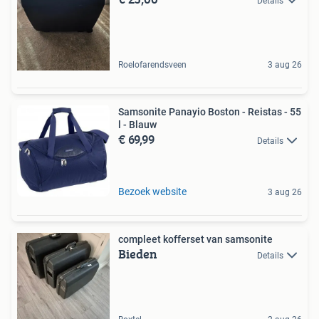
Details
Roelofarendsveen
3 aug 26
Samsonite Panayio Boston - Reistas - 55
l - Blauw
€ 69,99
Details
Bezoek website
3 aug 26
compleet kofferset van samsonite
Bieden
Details