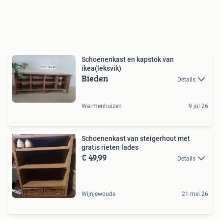
Schoenenkast en kapstok van
ikea(leksvik)
Bieden
Details
Warmenhuizen
9 jul 26
Schoenenkast van steigerhout met
gratis rieten lades
€ 49,99
Details
Wijnjewoude
21 mei 26