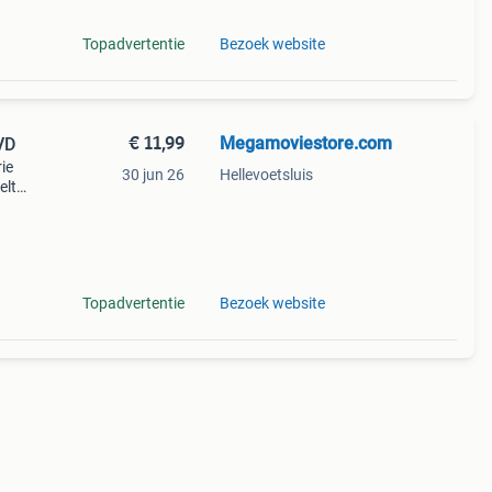
Topadvertentie
Bezoek website
€ 11,99
Megamoviestore.com
VD
ie
30 jun 26
Hellevoetsluis
elt
 dora
Topadvertentie
Bezoek website