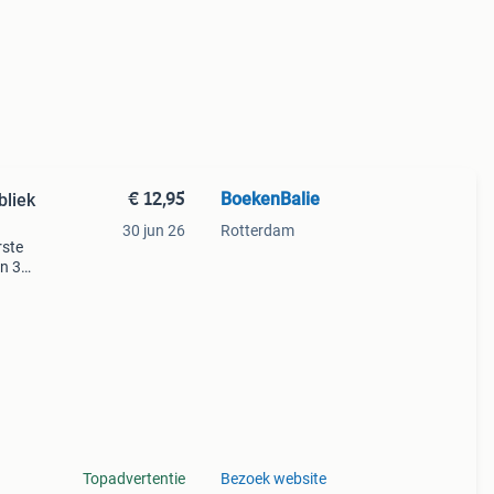
€ 12,95
BoekenBalie
bliek
30 jun 26
Rotterdam
rste
en 30
ag
Topadvertentie
Bezoek website