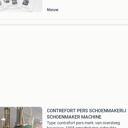
190452/1 en
Nieuw
CONTREFORT PERS SCHOENMAKERIJ
SCHOENMAKER MACHINE
Type: contrefort pers merk: van oversteeg