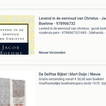
Levend in de eenvoud van Christus - J
Boehme - 978906732
Levend in de eenvoud van christus - jacob bo
rozekruis pers - 9789067321983 - 2dehands - 
nieuw - hardcover - boehme (1575-1624) trac
ons deelgenoot te maken van zijn eigen diepst
innerli
Nieuw
Verzenden
De Delftse Bijbel | Mart Duijn | Nieuw
Gratis verzending vanaf € 30,00 aan boeken!
Onafhankelijke boekverkopers sinds 1970. Op
in onze boekhandel in nijmegen of dezelfde da
verstuurd bij bestellingen van ma t/m vr voor 
Uur