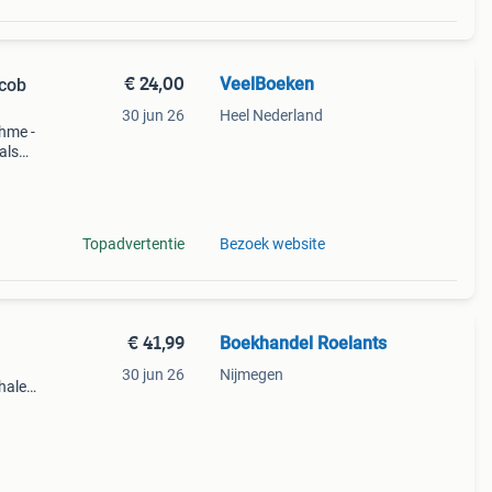
€ 24,00
VeelBoeken
acob
30 jun 26
Heel Nederland
ehme -
als
ht
e,
Topadvertentie
Bezoek website
€ 41,99
Boekhandel Roelants
30 jun 26
Nijmegen
halen
g
14.00