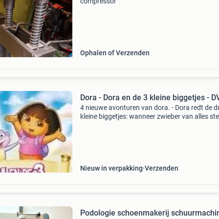
compressor
Ophalen of Verzenden
Dora - Dora en de 3 kleine biggetjes - D
4 nieuwe avonturen van dora. - Dora redt de dr
kleine biggetjes: wanneer zwieber van alles ste
uit klassieke sprookjesverhalen – zoals de
bakstenen van de drie kleine biggetjes – heeft
jou h
Nieuw in verpakking
Verzenden
Podologie schoenmakerij schuurmachi