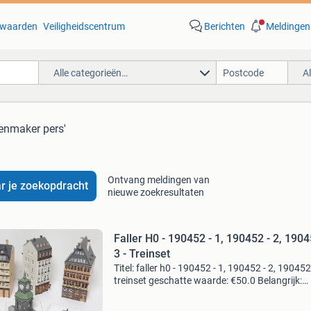
waarden
Veiligheidscentrum
Berichten
Meldingen
Alle categorieën…
A
enmaker pers'
Ontvang meldingen van
r je zoekopdracht
nieuwe zoekresultaten
Faller H0 - 190452 - 1, 190452 - 2, 1904
3 - Treinset
Titel: faller h0 - 190452 - 1, 190452 - 2, 190452 
treinset geschatte waarde: €50.0 Belangrijk:
winnende biedingen zijn exclusief 9%
koperbescherming + €3 kavel beschrijving