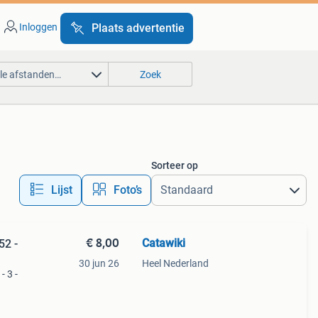
Inloggen
Plaats advertentie
lle afstanden…
Zoek
Sorteer op
Lijst
Foto’s
€ 8,00
Catawiki
52 -
30 jun 26
Heel Nederland
- 3 -