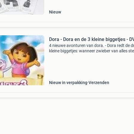
190452/1 en
Nieuw
Dora - Dora en de 3 kleine biggetjes - D
4 nieuwe avonturen van dora. - Dora redt de dr
kleine biggetjes: wanneer zwieber van alles ste
uit klassieke sprookjesverhalen – zoals de
bakstenen van de drie kleine biggetjes – heeft
jou h
Nieuw in verpakking
Verzenden