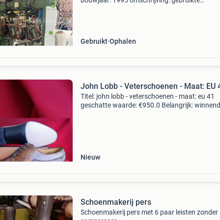
bouwjaar: 1995 omschrijving: gebruikte
contrefortpers, maar werkt nog altijd goed. W
niet gebruik dus gaat daarom weg. Prijs: €700
ophalen in tiel vol
Gebruikt
Ophalen
John Lobb - Veterschoenen - Maat: EU 
Titel: john lobb - veterschoenen - maat: eu 41
geschatte waarde: €950.0 Belangrijk: winnen
biedingen zijn exclusief 9% koperbescherming
kavel beschrijving john lobb uk maat 7 e (eu m
Nieuw
Schoenmakerij pers
Schoenmakerij pers met 6 paar leisten zonder