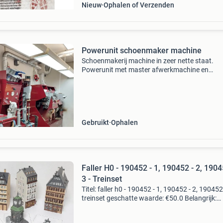
Nieuw
Ophalen of Verzenden
Powerunit schoenmaker machine
Schoenmakerij machine in zeer nette staat.
Powerunit met master afwerkmachine en
voorschuurder, autosoler en pers met compre
De afwerkmachine is met een brede schuurba
draaiende poetstrommel
Gebruikt
Ophalen
Faller H0 - 190452 - 1, 190452 - 2, 1904
3 - Treinset
Titel: faller h0 - 190452 - 1, 190452 - 2, 190452 
treinset geschatte waarde: €50.0 Belangrijk:
winnende biedingen zijn exclusief 9%
koperbescherming + €3 kavel beschrijving