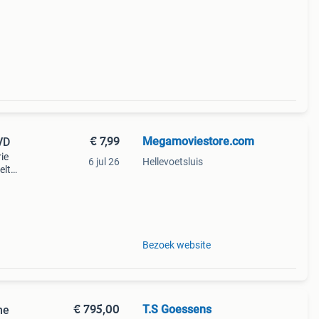
€ 7,99
Megamoviestore.com
VD
ie
6 jul 26
Hellevoetsluis
elt
 dora
Bezoek website
€ 795,00
T.S Goessens
ne