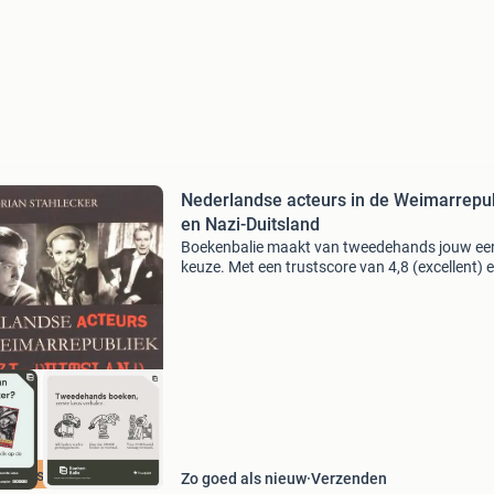
Nederlandse acteurs in de Weimarrepu
en Nazi-Duitsland
Boekenbalie maakt van tweedehands jouw ee
keuze. Met een trustscore van 4,8 (excellent) 
dagen retour garantie maken we dat iedere d
waar. Bestel direct op onze website! Titel:
nederlandse
cherpste prijs
Zo goed als nieuw
Verzenden