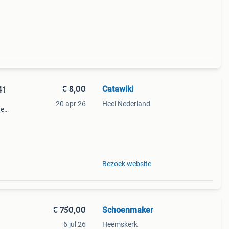
ord
€ 8,00
Catawiki
41
20 apr 26
Heel Nederland
de
 + €3
a
Bezoek website
€ 750,00
Schoenmaker
6 jul 26
Heemskerk