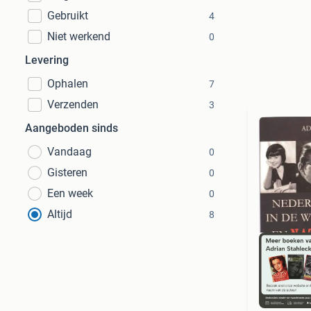
Gebruikt
4
Niet werkend
0
Levering
Ophalen
7
Verzenden
3
Aangeboden sinds
Vandaag
0
Gisteren
0
Een week
0
Altijd
8
S