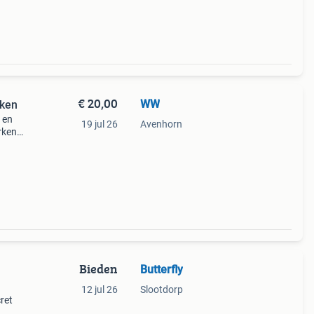
€ 20,00
WW
rken
 en
19 jul 26
Avenhorn
rken
zwart
Bieden
Butterfly
12 jul 26
Slootdorp
ret