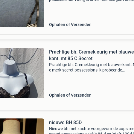
gedragen. Foto’s spreken voor zich. Kijk ook e
bij mijn overige advertenties.
Ophalen of Verzenden
Prachtige bh. Cremekleurig met blauwe
kant. mt 85 C Secret
Prachtige bh. Cremekleurig met blauwe kant. 
c merk secret possessions ik probeer de
beschrijving in de vorm van fotos te doen omd
meer zegt dan een stuk tekst. Als je vragen heb
stel ze
Ophalen of Verzenden
nieuwe BH 85D
Nieuwe bh met zachte voorgevormde cups me