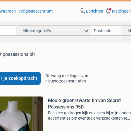
waarden
Veiligheidscentrum
Berichten
Meldingen
Alle categorieën…
A
et possessions bh'
Ontvang meldingen van
r je zoekopdracht
nieuwe zoekresultaten
Mooie groen/zwarte bh van Secret
Possessions 95D
Een keer gedragen kijk ook even bij mijn ander
advertenties om eventuele verzendkosten te
besparen. Zolang ik geen definitieve afspraak
om artikelen op te halen of geen adres heb