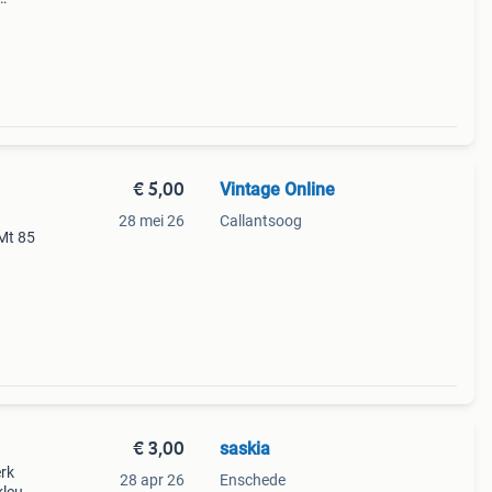
ens
€ 5,00
Vintage Online
28 mei 26
Callantsoog
Mt 85
at dit
t,
€ 3,00
saskia
rk
28 apr 26
Enschede