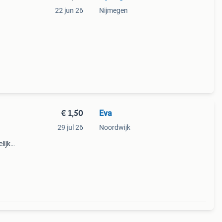
22 jun 26
Nijmegen
€ 1,50
Eva
29 jul 26
Noordwijk
lijks
 met
s en