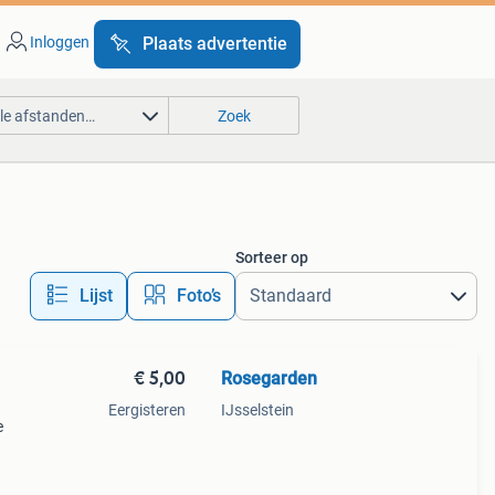
Inloggen
Plaats advertentie
lle afstanden…
Zoek
Sorteer op
Lijst
Foto’s
€ 5,00
Rosegarden
Eergisteren
IJsselstein
e
 heb