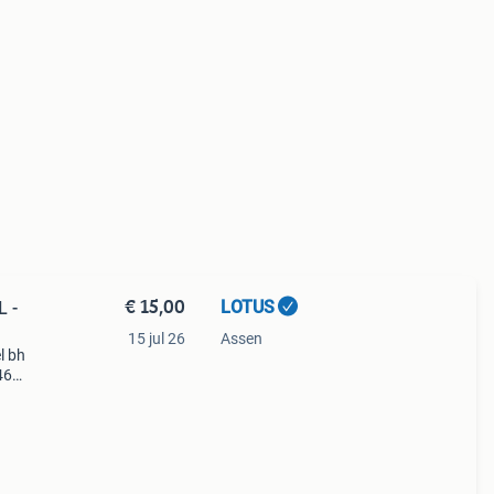
€ 15,00
LOTUS
L -
15 jul 26
Assen
l bh
46