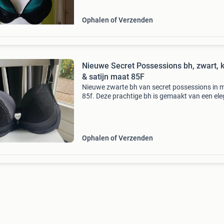
ontvangen voor v
Ophalen of Verzenden
Nieuwe Secret Possessions bh, zwart, 
& satijn maat 85F
Nieuwe zwarte bh van secret possessions in 
85f. Deze prachtige bh is gemaakt van een el
combinatie van kant en satijn, wat zorgt voor
luxe uitstraling. De bh is verfraaid met een mo
Ophalen of Verzenden