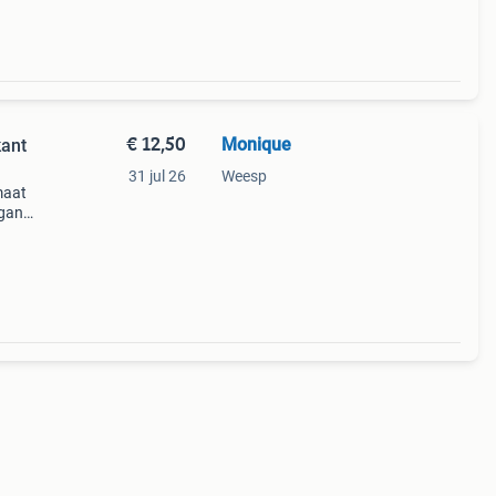
€ 12,50
Monique
kant
31 jul 26
Weesp
maat
egante
 een
oie