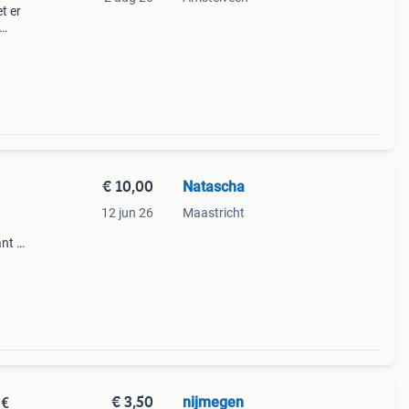
t er
oede
t voor
€ 10,00
Natascha
12 jun 26
Maastricht
ant en
ebruik
Maat
€ 3,50
nijmegen
 €