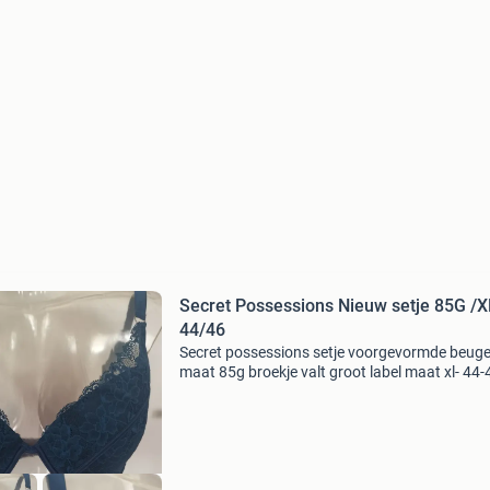
Secret Possessions Nieuw setje 85G /X
44/46
Secret possessions setje voorgevormde beuge
maat 85g broekje valt groot label maat xl- 44-
kleur petrol nieuw