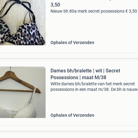
3,50
Nieuw bh 80a merk secret possessions € 3,50
Ophalen of Verzenden
Dames bh/bralette | wit | Secret
Possessions | maat M/38
Witte dames bh/bralette van het merk secret
possessions in een maat m/38. De bh is nauwe
gedragen en daardoor nog als nieuw. Hij sluit
een brede rij haakjes, heeft verstelbare bandje
voer
Ophalen of Verzenden