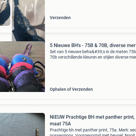
Verzenden
5 Nieuwe BH's - 75B & 70B, diverse me
Set van 5 nieuwe beha&#39;s in de maten 75b
70b verschillende kleuren en stijlen diverse me
zwart met een halsketting, kan opk strapless
gedragen worden (75 b) h&m dieppaars met 
k
Ophalen of Verzenden
NIEUW Prachtige BH met panther print,
maat 75A
Prachtige bh met panther print, 75a. Merk: sec
possessions. Voorgevormd met beugel. Nooit