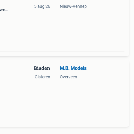
5 aug 26
Nieuw-Vennep
g weg
Bieden
M.B. Models
Gisteren
Overveen