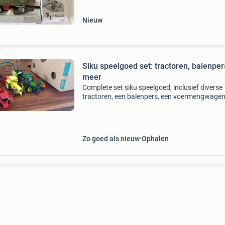
omva
Nieuw
Siku speelgoed set: tractoren, balenper
meer
Complete set siku speelgoed, inclusief diverse
tractoren, een balenpers, een voermengwagen
een maaidorser. Alle items zijn gebruikt maar i
goede staat en klaar voor uren speelplezier op
boerder
Zo goed als nieuw
Ophalen