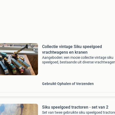
Collectie vintage Siku speelgoed
vrachtwagens en kranen
Aangeboden: een mooie collectie vintage siku
speelgoed, bestaande uit diverse vrachtwagen
opleggers en een kraan. Deze items zijn
goedgebruikt en vertonen ouderdomssporen,
bijdraagt aan hun vint
Gebruikt
Ophalen of Verzenden
Siku speelgoed tractoren - set van 2
Set van twee gebruikte siku speelgoed tractor