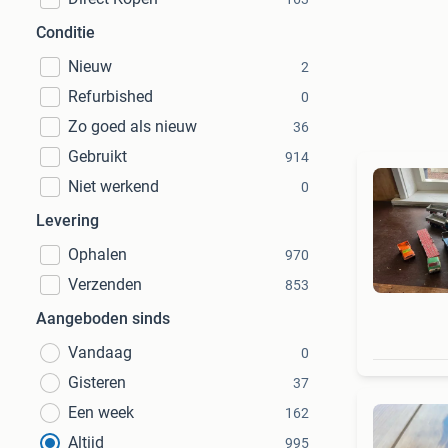
Conditie
Nieuw
2
Refurbished
0
Zo goed als nieuw
36
Gebruikt
914
Niet werkend
0
Levering
Ophalen
970
Verzenden
853
Aangeboden sinds
Vandaag
0
Gisteren
37
Een week
162
Altijd
995