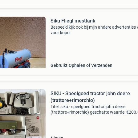
Siku Fliegl mesttank
Bespeeld kijk ook bij mijn andere advertenties 
voor koper
Gebruikt
Ophalen of Verzenden
SIKU - Speelgoed tractor john deere
(trattore+rimorchio)
Titel: siku - speelgoed tractor john deere
(trattore+rimorchio) geschatte waarde: €200.
Belangrijk: winnende biedingen zijn exclusief 
koperbescherming + €3 kavel beschrijving de 
omva