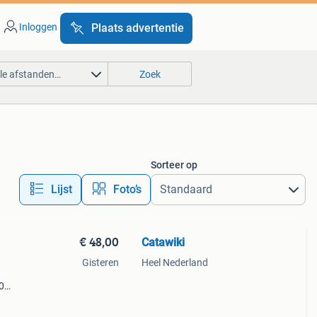
Inloggen
Plaats advertentie
lle afstanden…
Zoek
Sorteer op
Lijst
Foto’s
€ 48,00
Catawiki
Gisteren
Heel Nederland
0
9%
set