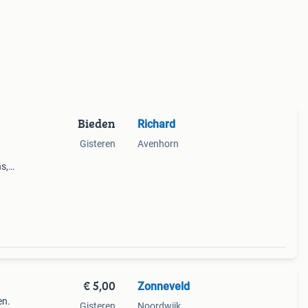
Bieden
Richard
Gisteren
Avenhorn
s,
 wat
€ 5,00
Zonneveld
en.
Gisteren
Noordwijk