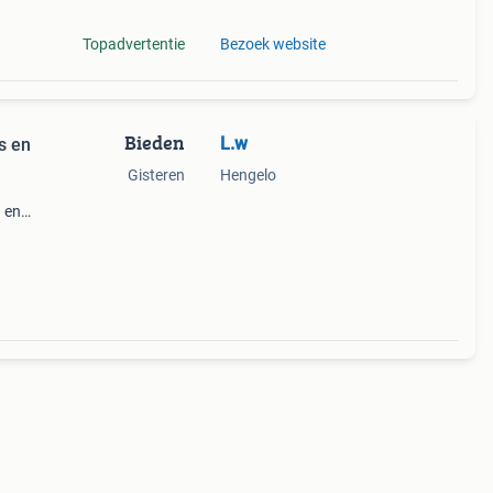
Topadvertentie
Bezoek website
Bieden
L.w
s en
Gisteren
Hengelo
 en
n
 de