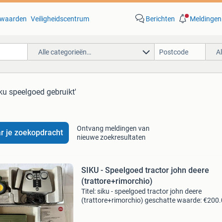
waarden
Veiligheidscentrum
Berichten
Meldingen
Alle categorieën…
A
iku speelgoed gebruikt'
Ontvang meldingen van
r je zoekopdracht
nieuwe zoekresultaten
SIKU - Speelgoed tractor john deere
(trattore+rimorchio)
Titel: siku - speelgoed tractor john deere
(trattore+rimorchio) geschatte waarde: €200.
Belangrijk: winnende biedingen zijn exclusief 
koperbescherming + €3 kavel beschrijving de 