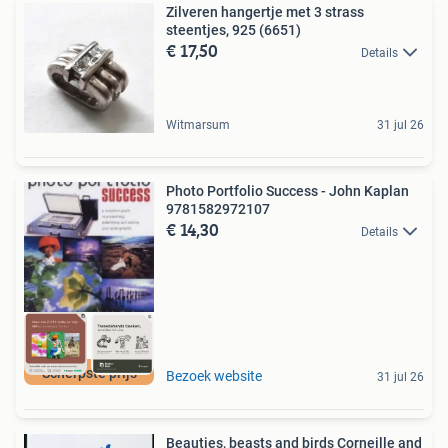
Zilveren hangertje met 3 strass
steentjes, 925 (6651)
€ 17,50
Details
Witmarsum
31 jul 26
Photo Portfolio Success - John Kaplan
9781582972107
€ 14,30
Details
Scherpste prijs
Bezoek website
31 jul 26
Beauties, beasts and birds Corneille and