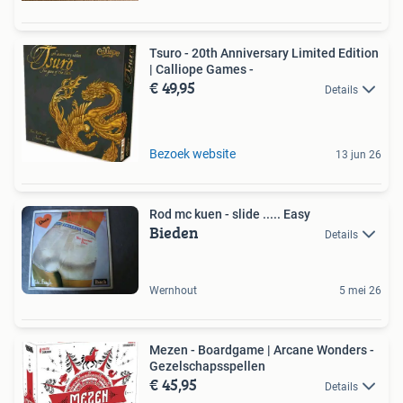
Tsuro - 20th Anniversary Limited Edition
| Calliope Games -
€ 49,95
Details
Bezoek website
13 jun 26
Rod mc kuen - slide ..... Easy
Bieden
Details
Wernhout
5 mei 26
Mezen - Boardgame | Arcane Wonders -
Gezelschapsspellen
€ 45,95
Details