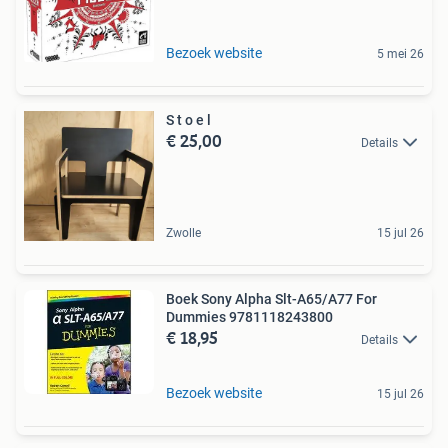
Bezoek website
5 mei 26
S t o e l
€ 25,00
Details
Zwolle
15 jul 26
Boek Sony Alpha Slt-A65/A77 For
Dummies 9781118243800
€ 18,95
Details
Bezoek website
15 jul 26