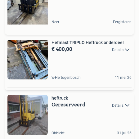
Neer
Eergisteren
Hefmast TRIPLO Heftruck onderdeel
€ 400,00
Details
's-Hertogenbosch
11 mei 26
heftruck
Gereserveerd
Details
Obbicht
31 jul 26