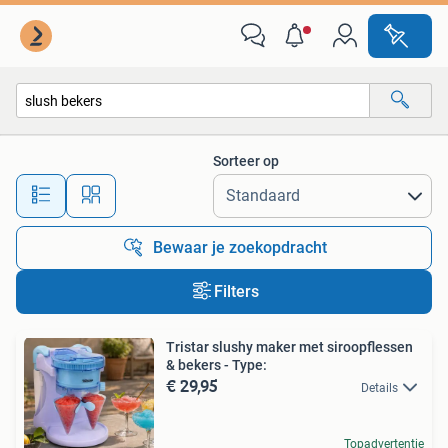
Alle categorieën…
Sorteer op
Alle afstanden…
Bewaar je zoekopdracht
Filters
Tristar slushy maker met siroopflessen
& bekers - Type:
€ 29,95
Details
Topadvertentie