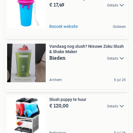
€ 17,49
Details
Bezoek website
Gisteren
Vandaag nog slush? Nieuwe Zoku Slush
& Shake Maker
Bieden
Details
Arnhem
6 jul 26
Slush puppy te huur
€ 120,00
Details
Rotterdam
5 jul 26