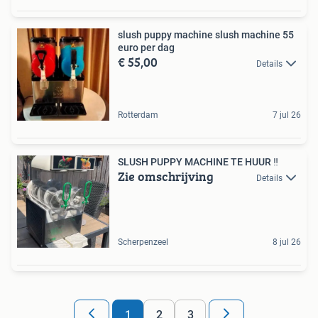
slush puppy machine slush machine 55
euro per dag
€ 55,00
Details
Rotterdam
7 jul 26
SLUSH PUPPY MACHINE TE HUUR ‼️
Zie omschrijving
Details
Scherpenzeel
8 jul 26
1
2
3