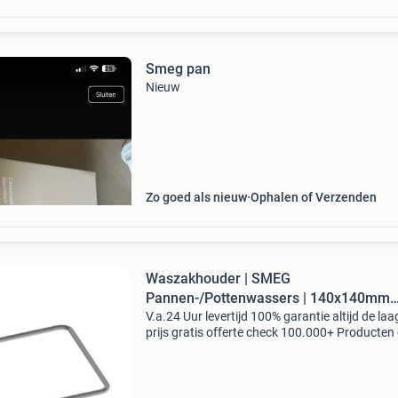
Smeg pan
Nieuw
Zo goed als nieuw
Ophalen of Verzenden
Waszakhouder | SMEG
Pannen-/Pottenwassers | 140x140mm
SMEG
V.a.24 Uur levertijd 100% garantie altijd de laa
prijs gratis offerte check 100.000+ Producten
beste merken professioneel advies de beste se
van de benelux betaal achteraf betaal in 3 ter