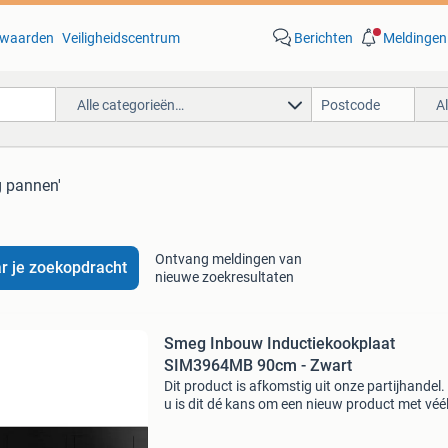
waarden
Veiligheidscentrum
Berichten
Meldingen
Alle categorieën…
A
g pannen'
Ontvang meldingen van
r je zoekopdracht
nieuwe zoekresultaten
Smeg Inbouw Inductiekookplaat
SIM3964MB 90cm - Zwart
Dit product is afkomstig uit onze partijhandel.
u is dit dé kans om een nieuw product met véé
korting te kopen. Wees er snel bij, want op = e
op. Dit product is éénmalig gebruikt voor een t