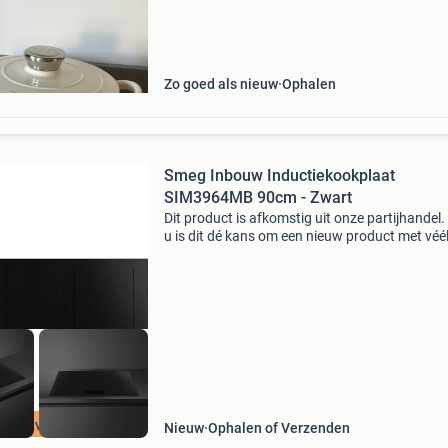
Zo goed als nieuw
Ophalen
Smeg Inbouw Inductiekookplaat
SIM3964MB 90cm - Zwart
Dit product is afkomstig uit onze partijhandel.
u is dit dé kans om een nieuw product met véé
korting te kopen. Wees er snel bij, want op = e
op. Dit product is éénmalig gebruikt voor een t
jna uitverkocht
Nieuw
Ophalen of Verzenden