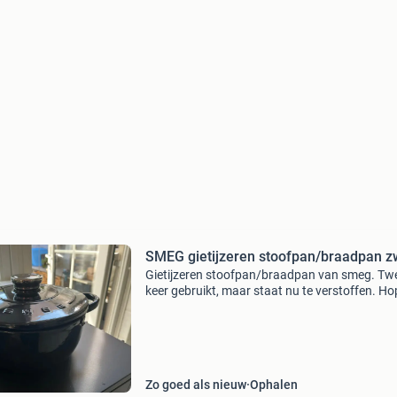
SMEG gietijzeren stoofpan/braadpan z
Gietijzeren stoofpan/braadpan van smeg. Tw
keer gebruikt, maar staat nu te verstoffen. Hop
kan iemand er met plezier in koken. Vanwege 
gewicht alleen ophalen
Zo goed als nieuw
Ophalen