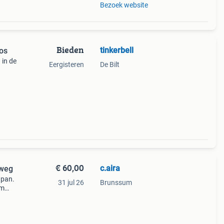
Bezoek website
Bieden
tinkerbell
oos
 in de
Eergisteren
De Bilt
€ 60,00
c.aira
 weg
dpan.
31 jul 26
Brunssum
om