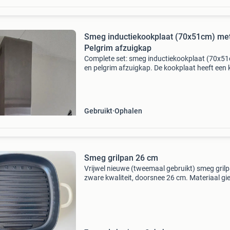
Smeg inductiekookplaat (70x51cm) me
Pelgrim afzuigkap
Complete set: smeg inductiekookplaat (70x5
en pelgrim afzuigkap. De kookplaat heeft een 
beschadiging aan de rand, maar functioneert
perfect en biedt ruimte voor 4 pannen. Ideaal 
ee
Gebruikt
Ophalen
Smeg grilpan 26 cm
Vrijwel nieuwe (tweemaal gebruikt) smeg grilp
zware kwaliteit, doorsnee 26 cm. Materiaal giet
voor ons te zwaar om te tillen. Ook geschikt v
inductie. Ovenbestendig tot 260 graden. Kleur