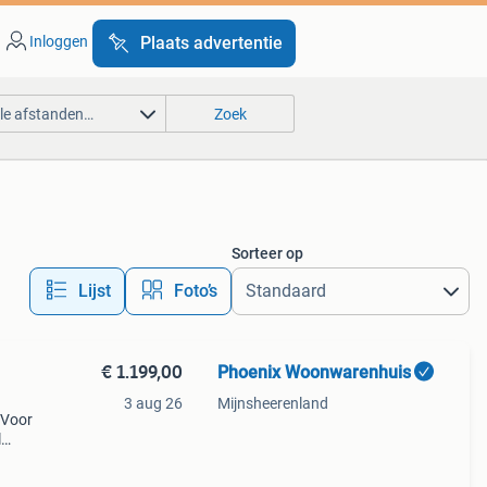
Inloggen
Plaats advertentie
lle afstanden…
Zoek
Sorteer op
Lijst
Foto’s
€ 1.199,00
Phoenix Woonwarenhuis
3 aug 26
Mijnsheerenland
 Voor
l
cht
es