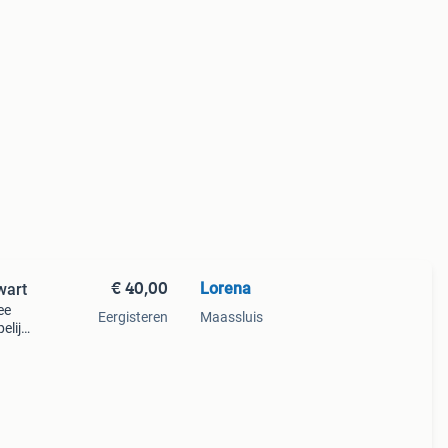
€ 40,00
Lorena
wart
ee
Eergisteren
Maassluis
elijk
het