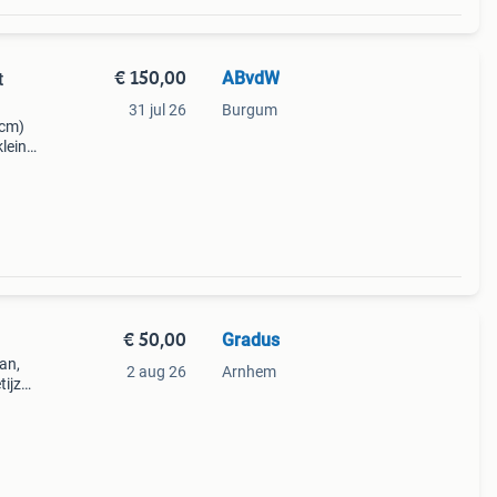
€ 150,00
ABvdW
t
31 jul 26
Burgum
1cm)
kleine
 nog
voor
€ 50,00
Gradus
an,
2 aug 26
Arnhem
ijzer,
oor
: