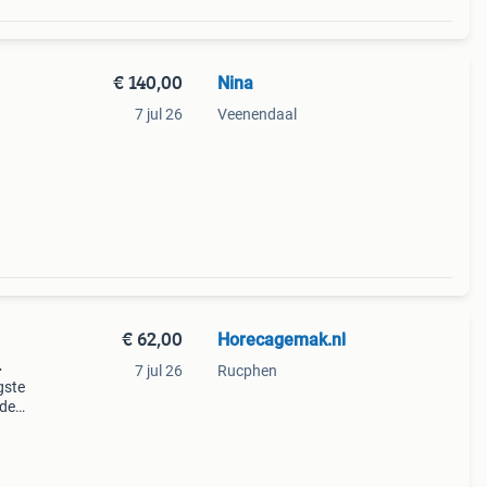
€ 140,00
Nina
7 jul 26
Veenendaal
€ 62,00
Horecagemak.nl
7 jul 26
Rucphen
gste
 de
rvice
m