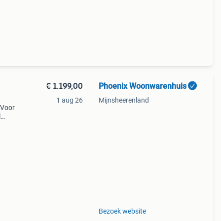
€ 1.199,00
Phoenix Woonwarenhuis
1 aug 26
Mijnsheerenland
 Voor
l
cht
es
Bezoek website