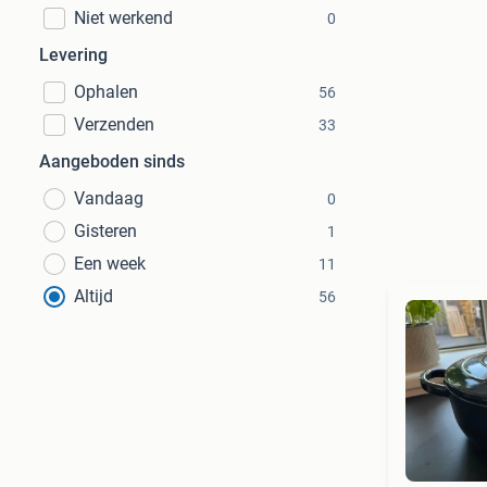
Niet werkend
0
Levering
Ophalen
56
Verzenden
33
Aangeboden sinds
Vandaag
0
Gisteren
1
Een week
11
Altijd
56