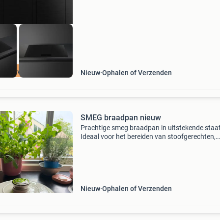
jna uitverkocht
Nieuw
Ophalen of Verzenden
SMEG braadpan nieuw
Prachtige smeg braadpan in uitstekende staat
Ideaal voor het bereiden van stoofgerechten,
soepen, pasta’s en ovenschotels. Dankzij de
hoogwaardige kwaliteit wordt de warmte
gelijkmatig verdeeld voor
Nieuw
Ophalen of Verzenden