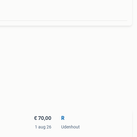
€ 70,00
R
1 aug 26
Udenhout