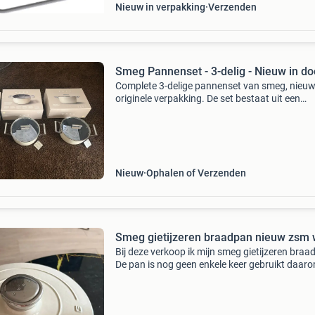
Nieuw in verpakking
Verzenden
Smeg Pannenset - 3-delig - Nieuw in d
Complete 3-delige pannenset van smeg, nieuw
originele verpakking. De set bestaat uit een
koekenpan en twee kookpannen met deksels.
Geschikt voor alle warmtebronnen, inclusief
inductie, en vaatwa
Nieuw
Ophalen of Verzenden
Smeg gietijzeren braadpan nieuw zsm
Bij deze verkoop ik mijn smeg gietijzeren braa
De pan is nog geen enkele keer gebruikt daar
verkoop ik hem.