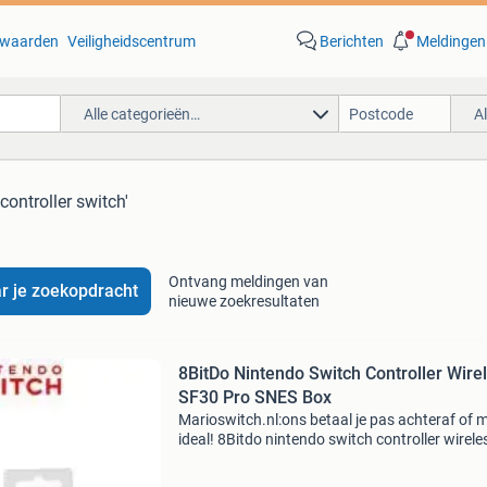
waarden
Veiligheidscentrum
Berichten
Meldingen
Alle categorieën…
A
controller switch'
Ontvang meldingen van
r je zoekopdracht
nieuwe zoekresultaten
8BitDo Nintendo Switch Controller Wire
SF30 Pro SNES Box
Marioswitch.nl:ons betaal je pas achteraf of 
ideal! 8Bitdo nintendo switch controller wireles
sf30 pro snes in doos - bestel ook op
marioswitch.nl: - 6 maanden garantie! -