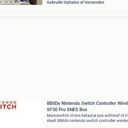
Gebruikt
Ophalen of Verzenden
8BitDo Nintendo Switch Controller Wire
SF30 Pro SNES Box
Marioswitch.nl:ons betaal je pas achteraf of 
ideal! 8Bitdo nintendo switch controller wireles
sf30 pro snes in doos - bestel ook op