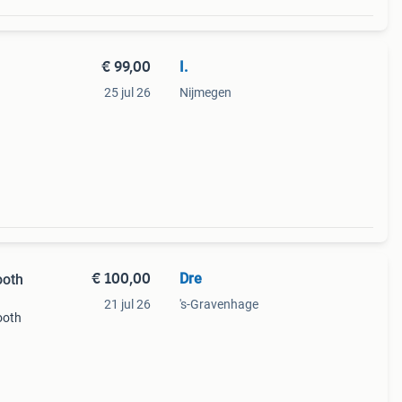
€ 99,00
I.
25 jul 26
Nijmegen
€ 100,00
Dre
ooth
21 jul 26
's-Gravenhage
ooth