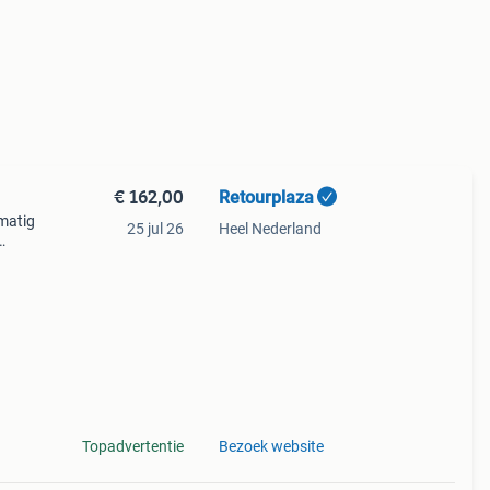
€ 162,00
Retourplaza
dmatig
25 jul 26
Heel Nederland
us: a
Topadvertentie
Bezoek website