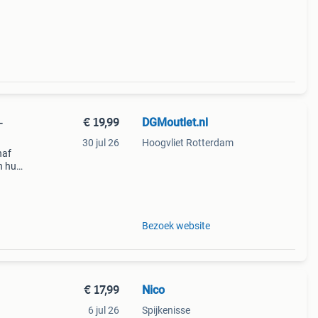
n
€ 19,99
DGMoutlet.nl
-
30 jul 26
Hoogvliet Rotterdam
naf
n huis
et de
Bezoek website
€ 17,99
Nico
6 jul 26
Spijkenisse