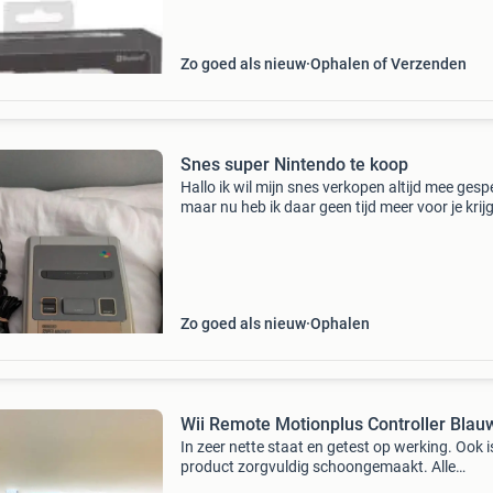
marioswitch.nl: - 6 maanden garantie! -
Gemakkelijk bestellen
Zo goed als nieuw
Ophalen of Verzenden
Snes super Nintendo te koop
Hallo ik wil mijn snes verkopen altijd mee gesp
maar nu heb ik daar geen tijd meer voor je krij
allen bekablingen stroom een controller en een
switch alles diet het heel goed mag bieden van
Zo goed als nieuw
Ophalen
Wii Remote Motionplus Controller Blau
In zeer nette staat en getest op werking. Ook is
product zorgvuldig schoongemaakt. Alle
verzendingen worden netjes ingepakt met ste