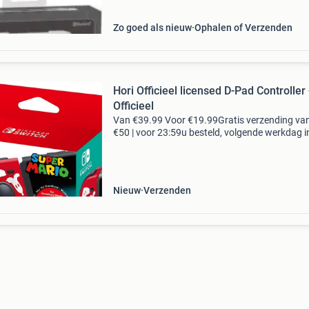
Gemakkelijk bestellen
Zo goed als nieuw
Ophalen of Verzenden
Hori Officieel licensed D-Pad Controller 
Officieel
Van €39.99 Voor €19.99Gratis verzending va
€50 | voor 23:59u besteld, volgende werkdag i
geef je nintendo switch dat klassieke gevoel m
d-pad controller (l) van hori. Gema
Nieuw
Verzenden