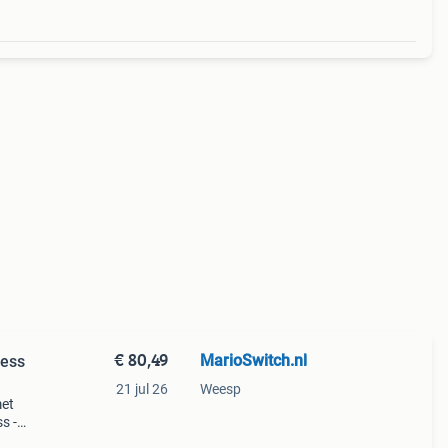
€ 80,49
MarioSwitch.nl
less
21 jul 26
Weesp
met
s -