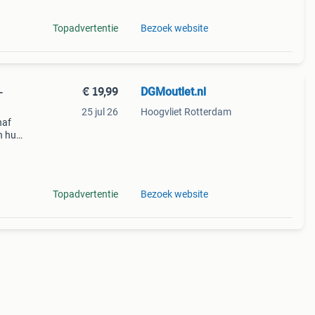
Topadvertentie
Bezoek website
€ 19,99
DGMoutlet.nl
-
25 jul 26
Hoogvliet Rotterdam
naf
n huis
et de
Topadvertentie
Bezoek website