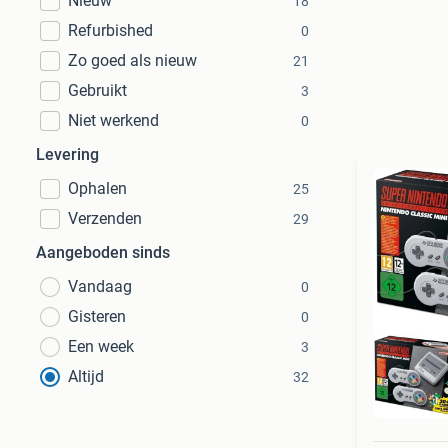
Nieuw
18
Refurbished
0
Zo goed als nieuw
21
Gebruikt
3
Niet werkend
0
Levering
Ophalen
25
Verzenden
29
Aangeboden sinds
Vandaag
0
Gisteren
0
Een week
3
Altijd
32