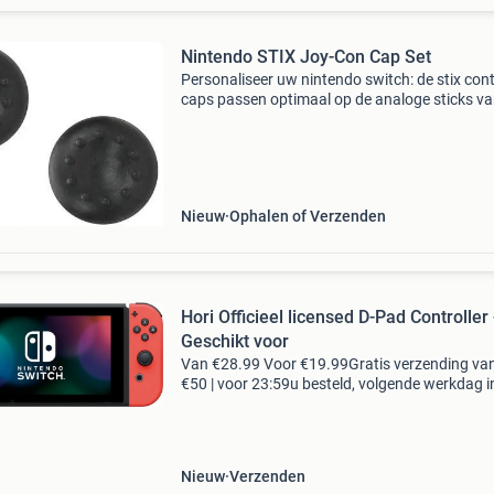
Nintendo STIX Joy-Con Cap Set
Personaliseer uw nintendo switch: de stix cont
caps passen optimaal op de analoge sticks va
nintendo switch joy-cons en bieden u perfecte
controle en geoptimaliseerde ergonomie.
Producttype:
Nieuw
Ophalen of Verzenden
Hori Officieel licensed D-Pad Controller 
Geschikt voor
Van €28.99 Voor €19.99Gratis verzending va
€50 | voor 23:59u besteld, volgende werkdag i
let op: de d-pad controller l kan alleen worden
gebruikt in handheld modus. Geef je nin
Nieuw
Verzenden