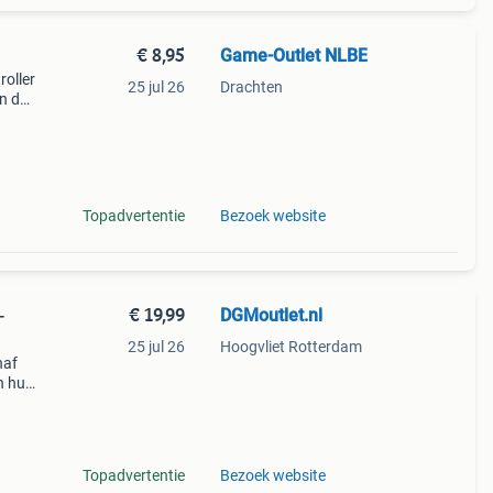
€ 8,95
Game-Outlet NLBE
roller
25 jul 26
Drachten
n de
Topadvertentie
Bezoek website
€ 19,99
DGMoutlet.nl
-
25 jul 26
Hoogvliet Rotterdam
naf
n huis
Topadvertentie
Bezoek website