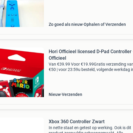
verpakkingen en bubbeltjesplastic. Zie ook mij
reviews, all
Zo goed als nieuw
Ophalen of Verzenden
Hori Officieel licensed D-Pad Controller 
Officieel
Van €39.99 Voor €19.99Gratis verzending va
€50 | voor 23:59u besteld, volgende werkdag i
geef je nintendo switch dat klassieke gevoel m
d-pad controller (l) van hori. Gema
Nieuw
Verzenden
Xbox 360 Controller Zwart
In nette staat en getest op werking. Ook is dit