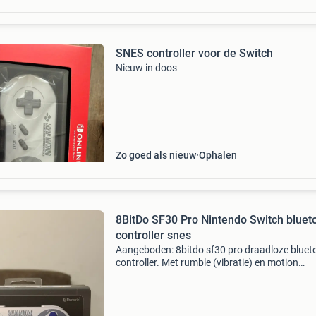
SNES controller voor de Switch
Nieuw in doos
Zo goed als nieuw
Ophalen
8BitDo SF30 Pro Nintendo Switch bluet
controller snes
Aangeboden: 8bitdo sf30 pro draadloze bluet
controller. Met rumble (vibratie) en motion
beweging sensors dus echt zoals een pro
controller. Werkt op nintendo switch 1 & 2, ios,
macos, os x, an