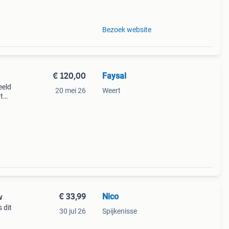
Bezoek website
€ 120,00
Faysal
eeld
20 mei 26
Weert
gt
 rf
 a
€ 33,99
Nico
w
 dit
30 jul 26
Spijkenisse
vige