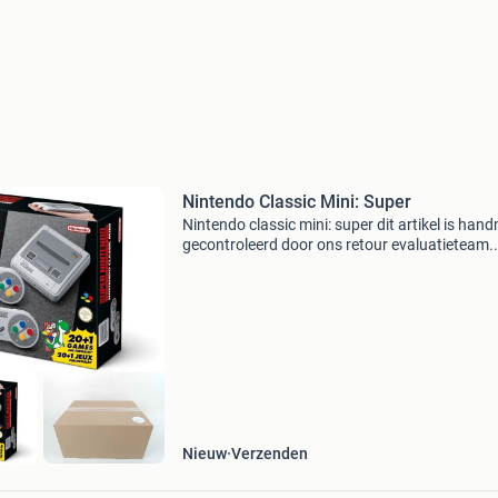
Nintendo Classic Mini: Super
Nintendo classic mini: super dit artikel is han
gecontroleerd door ons retour evaluatieteam.
Bekijk altijd de detailfoto per kant die hoort bij
onderstaande status omschrijving. Artikelstat
Nieuw
Verzenden