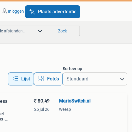
Inloggen
Plaats advertentie
lle afstanden…
Zoek
Sorteer op
Lijst
Foto’s
€ 80,49
MarioSwitch.nl
less
25 jul 26
Weesp
met
s -