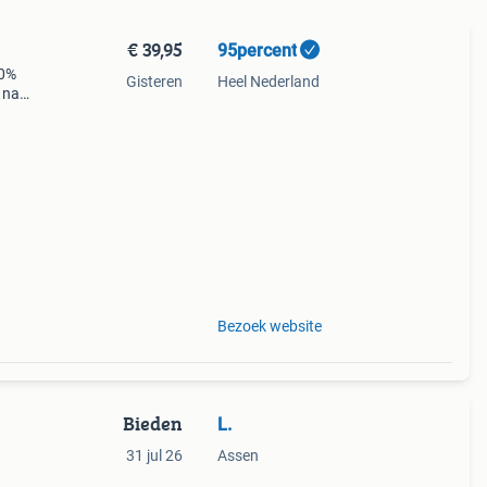
€ 39,95
95percent
10%
Gisteren
Heel Nederland
 naar
Bezoek website
Bieden
L.
31 jul 26
Assen