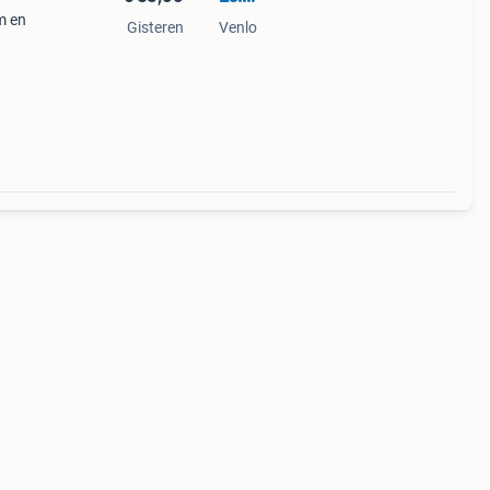
m en
Gisteren
Venlo