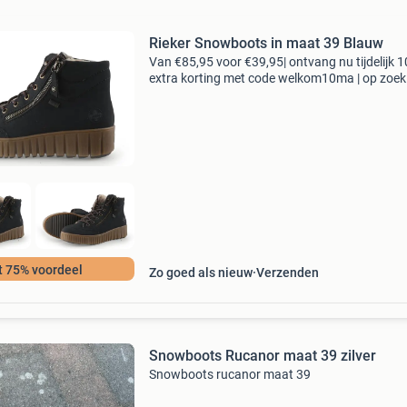
Rieker Snowboots in maat 39 Blauw
Van €85,95 voor €39,95| ontvang nu tijdelijk 
extra korting met code welkom10ma | op zoek
topkwaliteit schoenen voor een fractie van de
nieuwprijs? Bij 95percent vind je refurbished
t 75% voordeel
Zo goed als nieuw
Verzenden
Snowboots Rucanor maat 39 zilver
Snowboots rucanor maat 39