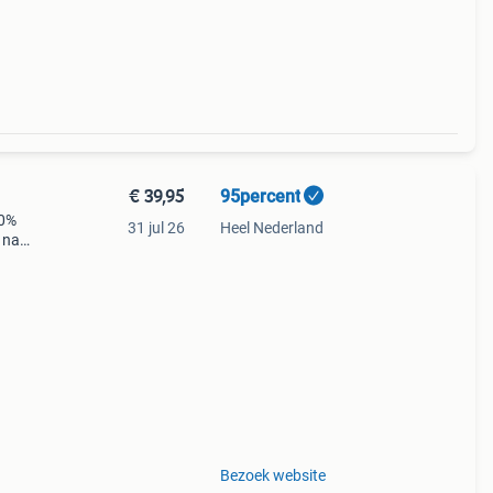
€ 39,95
95percent
10%
31 jul 26
Heel Nederland
 naar
Bezoek website