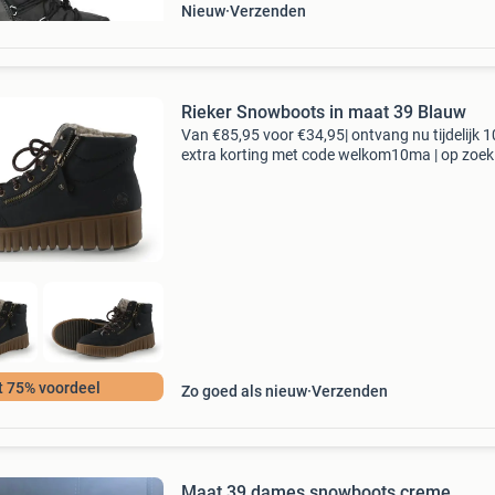
Nieuw
Verzenden
Rieker Snowboots in maat 39 Blauw
Van €85,95 voor €34,95| ontvang nu tijdelijk 
extra korting met code welkom10ma | op zoek
topkwaliteit schoenen voor een fractie van de
nieuwprijs? Bij 95percent vind je refurbished
t 75% voordeel
Zo goed als nieuw
Verzenden
Maat 39 dames snowboots creme