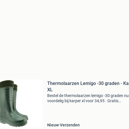
Thermolaarzen Lemigo -30 graden - Ka
XL
Bestel de thermolaarzen lemigo -30 graden nu
voordelig bij karper xl voor 34,95 . Gratis
verzending vanaf 75 euro! Met deze thermola
blijven je voeten lekker warm bij het vissen in d
winter. De
Nieuw
Verzenden