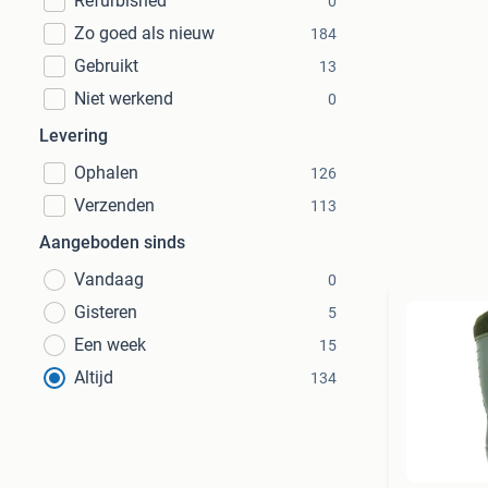
Refurbished
0
Zo goed als nieuw
184
Gebruikt
13
Niet werkend
0
Levering
Ophalen
126
Verzenden
113
Aangeboden sinds
Vandaag
0
Gisteren
5
Een week
15
Altijd
134