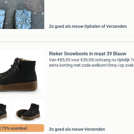
Zo goed als nieuw
Ophalen of Verzenden
Rieker Snowboots in maat 39 Blauw
Van €85,95 voor €39,95| ontvang nu tijdelijk 
extra korting met code welkom10ma | op zoek
topkwaliteit schoenen voor een fractie van de
nieuwprijs? Bij 95percent vind je refurbished
t 75% voordeel
Zo goed als nieuw
Verzenden