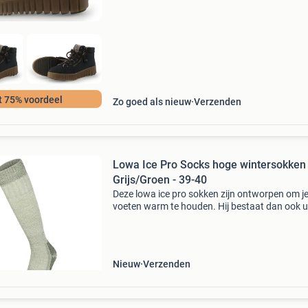
t 75% voordeel
Zo goed als nieuw
Verzenden
Lowa Ice Pro Socks hoge wintersokken
Grijs/Groen - 39-40
Deze lowa ice pro sokken zijn ontworpen om j
voeten warm te houden. Hij bestaat dan ook u
77% wol, waarvan 63% merino wol. Gezien de
lengte is de sok eigenlijk een hoge kous. Die
gedragen kunnen wo
Nieuw
Verzenden