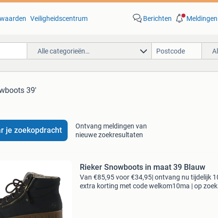
waarden
Veiligheidscentrum
Berichten
Meldingen
Alle categorieën…
A
owboots 39'
Ontvang meldingen van
r je zoekopdracht
nieuwe zoekresultaten
Rieker Snowboots in maat 39 Blauw
Van €85,95 voor €34,95| ontvang nu tijdelijk 
extra korting met code welkom10ma | op zoek
topkwaliteit schoenen voor een fractie van de
nieuwprijs? Bij 95percent vind je refurbished