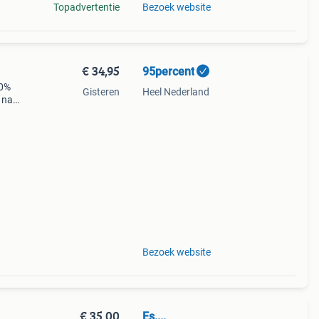
Topadvertentie
Bezoek website
€ 34,95
95percent
10%
Gisteren
Heel Nederland
 naar
Bezoek website
€ 35,00
Es....