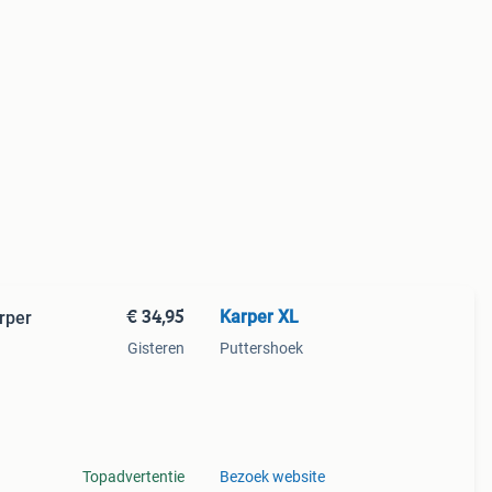
€ 34,95
Karper XL
rper
Gisteren
Puttershoek
arzen
e
Topadvertentie
Bezoek website