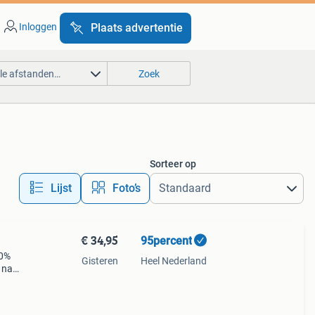
Inloggen
Plaats advertentie
lle afstanden…
Zoek
Sorteer op
Lijst
Foto’s
€ 34,95
95percent
10%
Gisteren
Heel Nederland
 naar