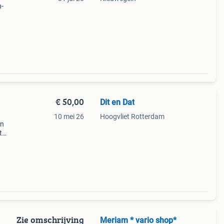
n-
hts
s is
€ 50,00
Dit en Dat
10 mei 26
Hoogvliet Rotterdam
en
t
Zie omschrijving
Meriam * vario shop*