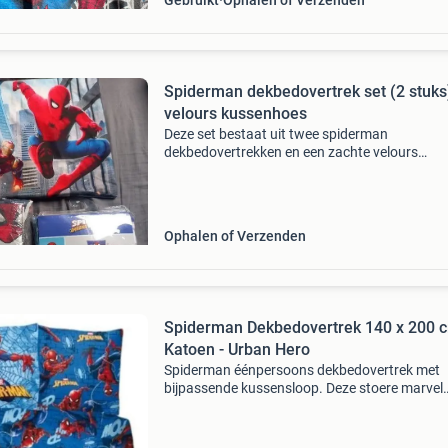
Gebruikt
Ophalen of Verzenden
Spiderman dekbedovertrek set (2 stuks
velours kussenhoes
Deze set bestaat uit twee spiderman
dekbedovertrekken en een zachte velours
kussenhoes. Perfect voor de echte spiderman 
De overtrekken zijn voorzien van stoere spide
prints en de kussenhoes z
Ophalen of Verzenden
Spiderman Dekbedovertrek 140 x 200 
Katoen - Urban Hero
Spiderman éénpersoons dekbedovertrek met
bijpassende kussensloop. Deze stoere marvel
spider-man dekbedhoes is dubbelzijdig te
gebruiken. Afmeting dekbedovertrek: 140 x 2
Afmeting kussensloop: