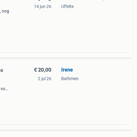
14 jun 26
Uffelte
, nog
€ 20,00
Irene
ns
2 jul 26
Bathmen
 voor
 is