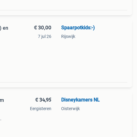
€ 30,00
Spaarpotkids:-)
) en
7 jul 26
Rijswijk
fan!
rman
€ 34,95
Disneykamers NL
cm
Eergisteren
Oisterwijk
00 cm.