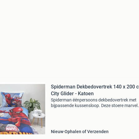
Spiderman Dekbedovertrek 140 x 200 c
City Glider - Katoen
Spiderman éénpersoons dekbedovertrek met
bijpassende kussensloop. Deze stoere marvel
spider-man dekbedhoes is dubbelzijdig te
gebruiken. Afmeting dekbedovertrek: 140 x 2
Afmeting kussensloop:
Nieuw
Ophalen of Verzenden