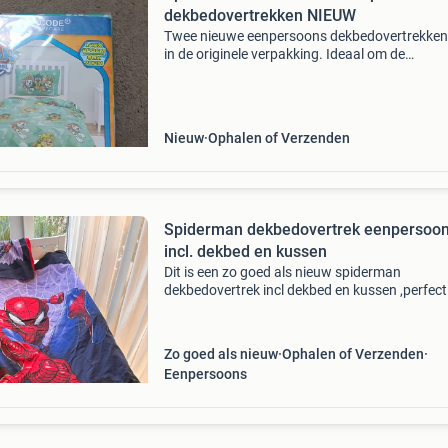
dekbedovertrekken NIEUW
Twee nieuwe eenpersoons dekbedovertrekken
in de originele verpakking. Ideaal om de
kinderkamer op te vrolijken! Het betreft een
spiderman dekbedovertrek en een paw patrol
dekbedovertrek. Ze zijn
Nieuw
Ophalen of Verzenden
Spiderman dekbedovertrek eenpersoo
incl. dekbed en kussen
Dit is een zo goed als nieuw spiderman
dekbedovertrek incl dekbed en kussen ,perfect
de jonge superheldenfans. Het dekbedovertrek
eenpersoons en komt met een bijpassende
kussensloop. Het is ge
Zo goed als nieuw
Ophalen of Verzenden
Eenpersoons