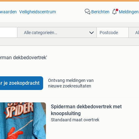
waarden
Veiligheidscentrum
Berichten
Meldingen
Alle categorieën…
A
erman dekbedovertrek'
Ontvang meldingen van
r je zoekopdracht
nieuwe zoekresultaten
Spiderman dekbedovertrek met
knoopsluiting
Standaard maat overtrek