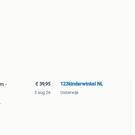
€ 39,95
123kinderwinkel NL
m -
5 aug 26
Oisterwijk
00 cm.