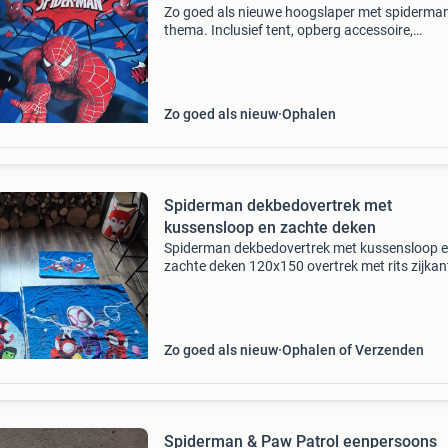
Zo goed als nieuwe hoogslaper met spiderma
thema. Inclusief tent, opberg accessoire,
bijpassend vloerkleed en dekbedovertrek. Slec
een paar keer gebruikt. Lattenbodem en matra
inbegrepen.
Zo goed als nieuw
Ophalen
Spiderman dekbedovertrek met
kussensloop en zachte deken
Spiderman dekbedovertrek met kussensloop 
zachte deken 120x150 overtrek met rits zijkan
90x140 zachte deken spidey en zijn vriendjes
Zo goed als nieuw
Ophalen of Verzenden
Spiderman & Paw Patrol eenpersoons