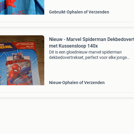
Gebruikt
Ophalen of Verzenden
Nieuw - Marvel Spiderman Dekbedover
met Kussensloop 140x
Dit is een gloednieuw marvel spiderman
dekbedovertrekset, perfect voor elke jonge
spiderman-fan. De set bestaat uit een
dekbedovertrek van 140x200 cm en een
bijpassende kussensloop van 60x70 cm. Het l
Nieuw
Ophalen of Verzenden