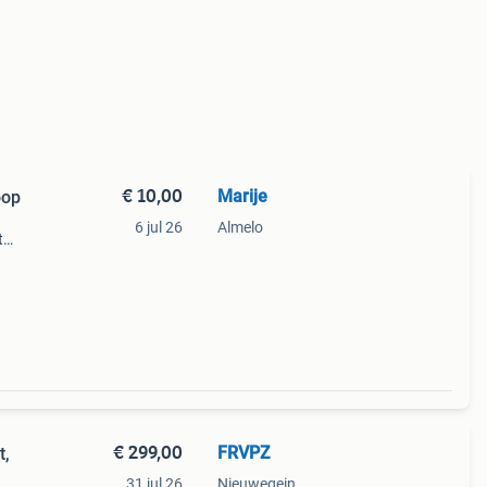
€ 10,00
Marije
oop
6 jul 26
Almelo
t
€ 299,00
FRVPZ
t,
31 jul 26
Nieuwegein