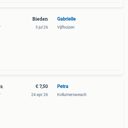
Bieden
Gabrielle
.
3 jul 26
Vijfhuizen
€ 7,50
Petra
ek
.
24 apr 26
Kollumersweach