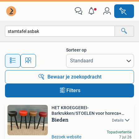
Alle categorieën…
Sorteer op
Alle afstanden…
Bewaar je zoekopdracht
Filters
HET KROEGGEREI-
Barkrukken/STOELEN voor horeca+
Bieden
particulieren
Details
Topadvertentie
Bezoek website
7 jul 26