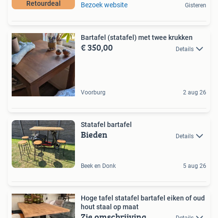
Retourdeal
Bezoek website
Gisteren
Bartafel (statafel) met twee krukken
€ 350,00
Details
Voorburg
2 aug 26
Statafel bartafel
Bieden
Details
Beek en Donk
5 aug 26
Hoge tafel statafel bartafel eiken of oud
hout staal op maat
Zie omschrijving
Details