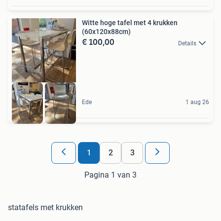
Witte hoge tafel met 4 krukken
(60x120x88cm)
€ 100,00
Details
Ede
1 aug 26
1
2
3
Pagina 1 van 3
statafels met krukken