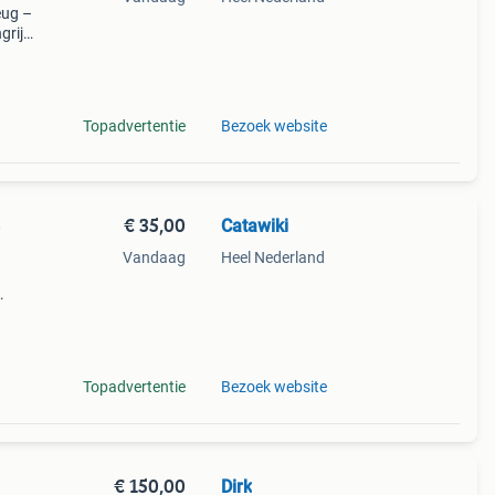
zeug –
rijk:
t
Topadvertentie
Bezoek website
€ 35,00
Catawiki
e
Vandaag
Heel Nederland
9%
lkom,
Topadvertentie
Bezoek website
€ 150,00
Dirk