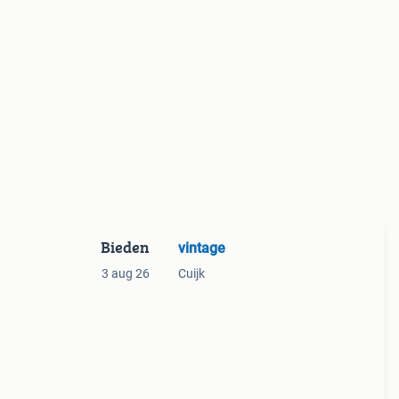
Bieden
vintage
3 aug 26
Cuijk
 en