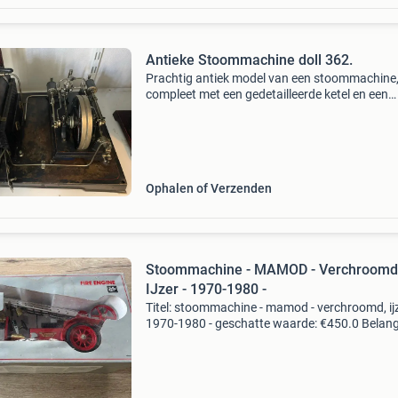
Antieke Stoommachine doll 362.
Prachtig antiek model van een stoommachine
compleet met een gedetailleerde ketel en een
werkende motor. Dit verzamelobject toont de
ingenieuze mechanica van stoomkracht en is 
indrukwekkende toevo
Ophalen of Verzenden
Stoommachine - MAMOD - Verchroomd
IJzer - 1970-1980 -
Titel: stoommachine - mamod - verchroomd, ijz
1970-1980 - geschatte waarde: €450.0 Belangr
winnende biedingen zijn exclusief 9%
koperbescherming + €3 kavel beschrijving ik
verkoop ee