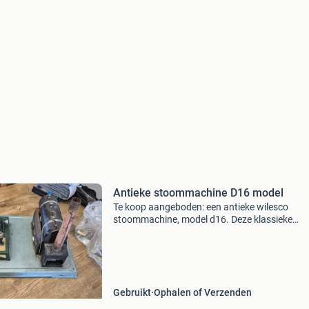
Antieke stoommachine D16 model
Te koop aangeboden: een antieke wilesco
stoommachine, model d16. Deze klassieke
stoommachine is een prachtig verzamelobject
een functioneel stukje techniek. De machine is
gebruikt en vertoont de no
Gebruikt
Ophalen of Verzenden