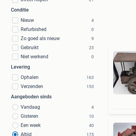
Conditie
Nieuw
4
Refurbished
0
Zo goed als nieuw
9
Gebruikt
23
Niet werkend
0
Levering
Ophalen
163
Verzenden
153
Aangeboden sinds
Vandaag
4
Gisteren
10
Een week
40
Altijd
175