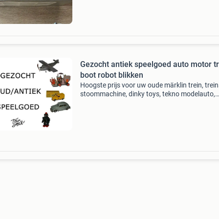
verkoop ee
Gezocht antiek speelgoed auto motor tr
boot robot blikken
Hoogste prijs voor uw oude märklin trein, trein
stoommachine, dinky toys, tekno modelauto,
lehmann motor, schuco auto, vintage blikken r
houten ado, blik speelgoed en nog veel meer. 
u a