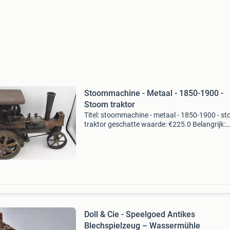
Stoommachine - Metaal - 1850-1900 -
Stoom traktor
Titel: stoommachine - metaal - 1850-1900 - s
traktor geschatte waarde: €225.0 Belangrijk:
winnende biedingen zijn exclusief 9%
koperbescherming + €3 kavel beschrijving ant
model van e
Doll & Cie - Speelgoed Antikes
Blechspielzeug – Wassermühle