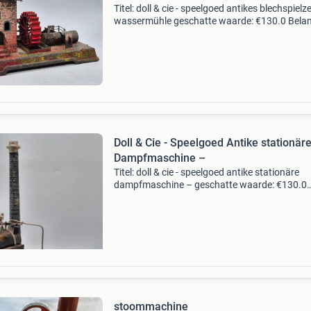
Titel: doll & cie - speelgoed antikes blechspiel
wassermühle geschatte waarde: €130.0 Belang
winnende biedingen zijn exclusief 9%
koperbescherming + €3 kavel beschrijving har
Doll & Cie - Speelgoed Antike stationär
Dampfmaschine –
Titel: doll & cie - speelgoed antike stationäre
dampfmaschine – geschatte waarde: €130.0
Belangrijk: winnende biedingen zijn exclusief 
koperbescherming + €3 kavel beschrijving we
stoommachine