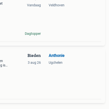
et
Vandaag
Veldhoven
Dagtopper
Bieden
Anthonie
en
3 aug 26
Ugchelen
g is