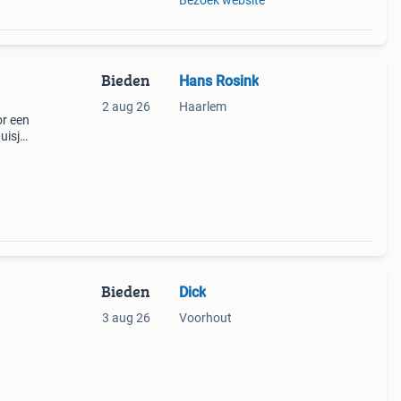
Bezoek website
Bieden
Hans Rosink
2 aug 26
Haarlem
or een
uisje
or
Bieden
Dick
3 aug 26
Voorhout