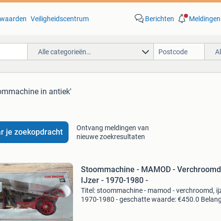
waarden
Veiligheidscentrum
Berichten
Meldingen
Alle categorieën…
A
oommachine in antiek'
Ontvang meldingen van
r je zoekopdracht
nieuwe zoekresultaten
Stoommachine - MAMOD - Verchroomd
IJzer - 1970-1980 -
Titel: stoommachine - mamod - verchroomd, ijz
1970-1980 - geschatte waarde: €450.0 Belangr
winnende biedingen zijn exclusief 9%
koperbescherming + €3 kavel beschrijving ik