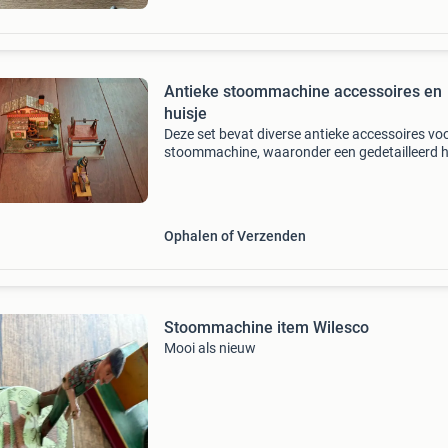
Antieke stoommachine accessoires en
huisje
Deze set bevat diverse antieke accessoires vo
stoommachine, waaronder een gedetailleerd h
met waterrad en twee werkbanken. Perfect vo
verzamelaars of liefhebbers van mechanisch
speelgoed
Ophalen of Verzenden
Stoommachine item Wilesco
Mooi als nieuw