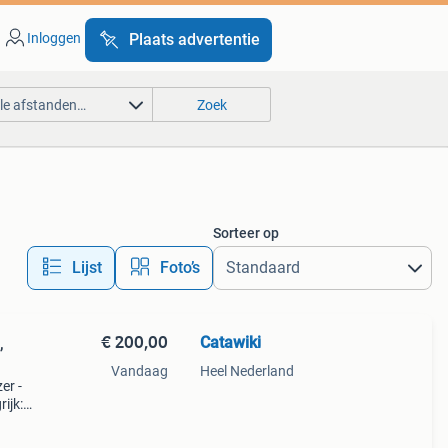
Inloggen
Plaats advertentie
lle afstanden…
Zoek
Sorteer op
Lijst
Foto’s
€ 200,00
Catawiki
,
Vandaag
Heel Nederland
er -
ijk: