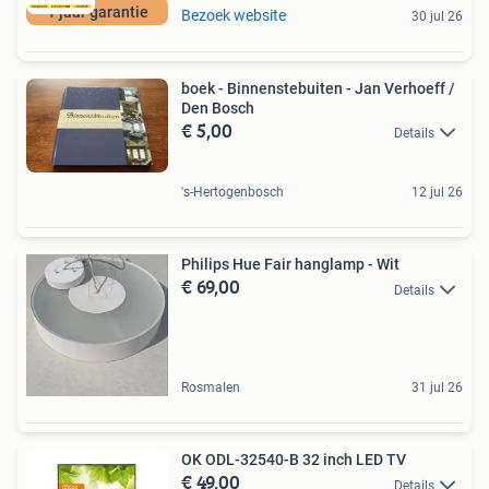
1 jaar garantie
Bezoek website
30 jul 26
boek - Binnenstebuiten - Jan Verhoeff /
Den Bosch
€ 5,00
Details
's-Hertogenbosch
12 jul 26
Philips Hue Fair hanglamp - Wit
€ 69,00
Details
Rosmalen
31 jul 26
OK ODL-32540-B 32 inch LED TV
€ 49,00
Details