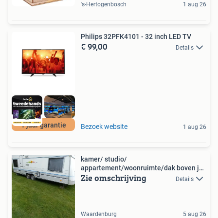
's-Hertogenbosch
1 aug 26
Philips 32PFK4101 - 32 inch LED TV
€ 99,00
Details
1 jaar garantie
Bezoek website
1 aug 26
kamer/ studio/
appartement/woonruimte/dak boven je
Zie omschrijving
hoofd
Details
Waardenburg
5 aug 26