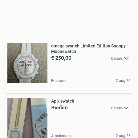
omega swatch Limited Edition Snoopy
Moonswatch
€ 250,00
Details
Breezand
2 aug 26
Ap x swatch
Bieden
Details
Amsterdam
2 aug 26