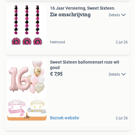
16 Jaar Versiering, Sweet Sixteen.
Zie omschrijving
Details
Helmond
2 jul 26
Sweet Sixteen ballonnenset roze wit
goud
€ 7,95
Details
TIP
Bezoek website
2 jul 26