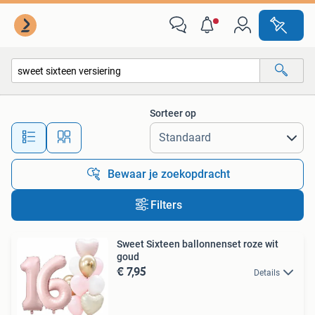
Alle categorieën…
Sorteer op
Alle afstanden…
Bewaar je zoekopdracht
Filters
Sweet Sixteen ballonnenset roze wit
goud
€ 7,95
Details