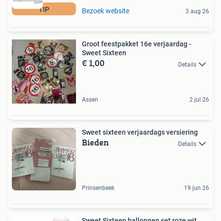
TIP
Bezoek website
3 aug 26
Groot feestpakket 16e verjaardag -
Sweet Sixteen
€ 1,00
Details
Assen
2 jul 26
Sweet sixteen verjaardags versiering
Bieden
Details
Prinsenbeek
19 jun 26
Sweet Sixteen ballonnen set roze wit