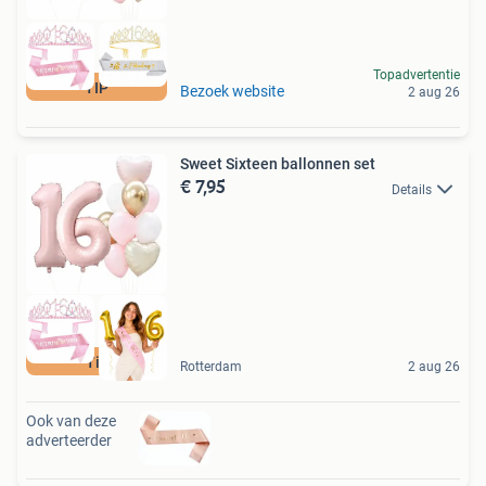
Topadvertentie
TIP
Bezoek website
2 aug 26
Sweet Sixteen ballonnen set
€ 7,95
Details
Tip
Rotterdam
2 aug 26
Ook van deze
adverteerder