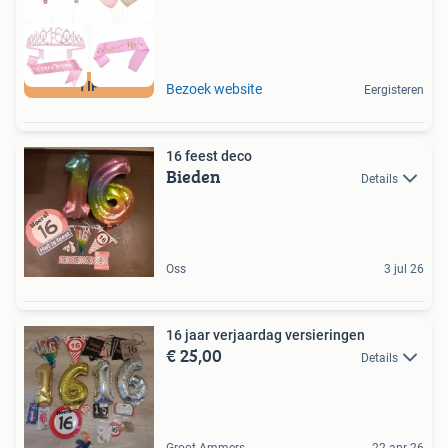
TIP
Bezoek website
Eergisteren
16 feest deco
Bieden
Details
Oss
3 jul 26
16 jaar verjaardag versieringen
€ 25,00
Details
Groot-Ammers
22 apr 26