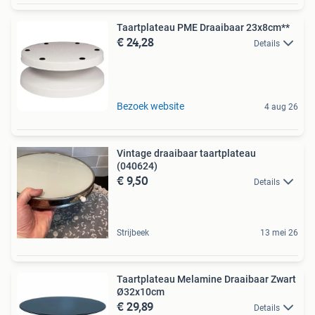
Taartplateau PME Draaibaar 23x8cm**
€ 24,28
Details
Bezoek website
4 aug 26
Vintage draaibaar taartplateau
(040624)
€ 9,50
Details
Strijbeek
13 mei 26
Taartplateau Melamine Draaibaar Zwart
Ø32x10cm
€ 29,89
Details